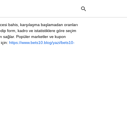
esi bahis, karşılaşma başlamadan oranları
edip form, kadro ve istatistiklere göre seçim
 sağlar. Popüler marketler ve kupon
 için:
https://www.bets10.blog/yazi/bets10-
Typ
your
sea
que
and
hit
ente