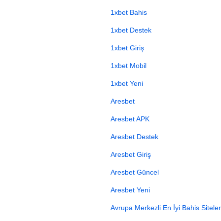
1xbet Bahis
1xbet Destek
1xbet Giriş
1xbet Mobil
1xbet Yeni
Aresbet
Aresbet APK
Aresbet Destek
Aresbet Giriş
Aresbet Güncel
Aresbet Yeni
Avrupa Merkezli En İyi Bahis Siteler