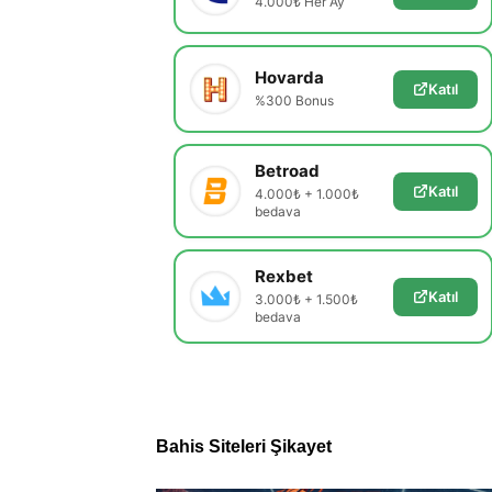
4.000₺ Her Ay
Hovarda
Katıl
%300 Bonus
Betroad
Katıl
4.000₺ + 1.000₺
bedava
Rexbet
Katıl
3.000₺ + 1.500₺
bedava
Bahis Siteleri Şikayet