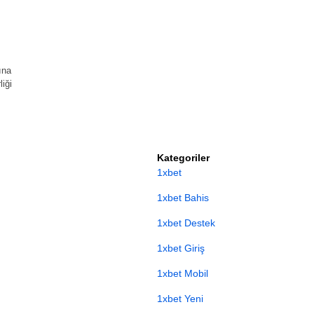
ına
liği
Kategoriler
1xbet
1xbet Bahis
1xbet Destek
1xbet Giriş
1xbet Mobil
1xbet Yeni