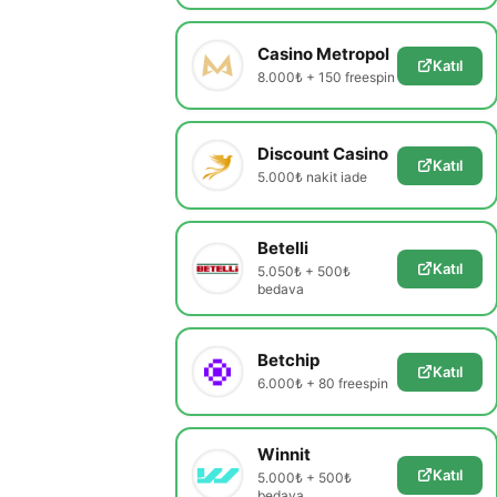
Casino Metropol
Katıl
8.000₺ + 150 freespin
Discount Casino
Katıl
5.000₺ nakit iade
Betelli
Katıl
5.050₺ + 500₺
bedava
Betchip
Katıl
6.000₺ + 80 freespin
Winnit
Katıl
5.000₺ + 500₺
bedava