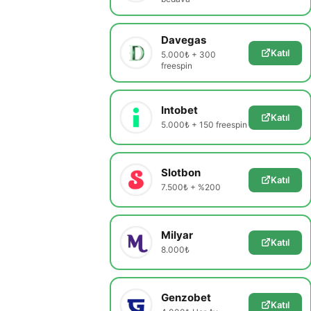
Davegas
Katıl
5.000₺ + 300
freespin
Intobet
Katıl
5.000₺ + 150 freespin
Slotbon
Katıl
7.500₺ + %200
Milyar
Katıl
8.000₺
Genzobet
Katıl