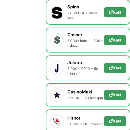
Spino
Katıl
2.000 USDT nakit
iade
Casher
Katıl
5.000₺ iade + 1.000₺
risksiz
Jokera
Katıl
3.000₺ %200 + 50
freespin
CasinoMaxi
Katıl
6.500₺ + 150 freespin
Hitpot
Katıl
5.000₺ + 100 freespin