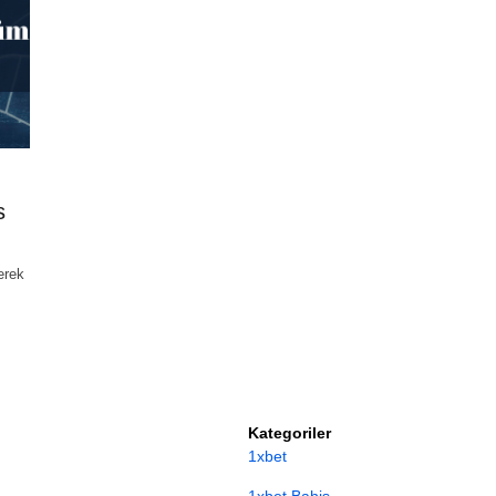
s
erek
Kategoriler
1xbet