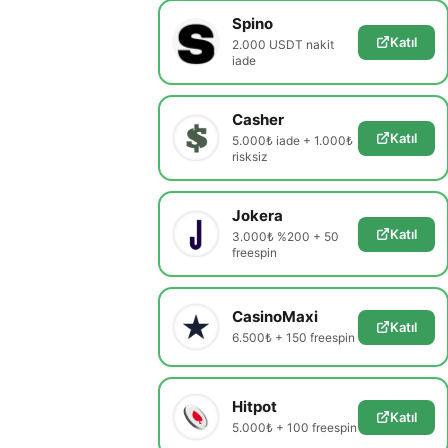
Spino
Katıl
2.000 USDT nakit
iade
Casher
Katıl
5.000₺ iade + 1.000₺
risksiz
Jokera
Katıl
3.000₺ %200 + 50
freespin
CasinoMaxi
Katıl
6.500₺ + 150 freespin
Hitpot
Katıl
5.000₺ + 100 freespin