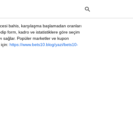
esi bahis, karşılaşma başlamadan oranları
edip form, kadro ve istatistiklere göre seçim
 sağlar. Popüler marketler ve kupon
 için:
https://www.bets10.blog/yazi/bets10-
Typ
your
sea
que
and
hit
ente