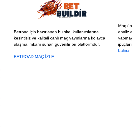
Maç önc
Betroad için hazırlanan bu site, kullanıcılarına
analiz 
kesintisiz ve kaliteli canlı maç yayınlarına kolayca
yapmayı
ulaşma imkânı sunan güvenilir bir platformdur.
ipuçları
bahis/
BETROAD MAÇ İZLE