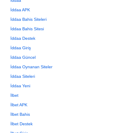
İddaa
İddaa APK
İddaa Bahis Siteleri
İddaa Bahis Sitesi
İddaa Destek
İddaa Giriş
İddaa Güncel
İddaa Oynanan Siteler
İddaa Siteleri
İddaa Yeni
İlbet
İlbet APK
İlbet Bahis
İlbet Destek