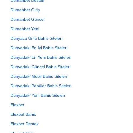
Dumanbet Destek
Dumanbet Giriş
Dumanbet Güncel
Dumanbet Yeni
Dünyaca Ünlü Bahis Siteleri
Dünyadaki En İyi Bahis Siteleri
Dünyadaki En Yeni Bahis Siteleri
Dünyadaki Güncel Bahis Siteleri
Dünyadaki Mobil Bahis Siteleri
Dünyadaki Popüler Bahis Siteleri
Dünyadaki Yeni Bahis Siteleri
Elexbet
Elexbet Bahis
Elexbet Destek