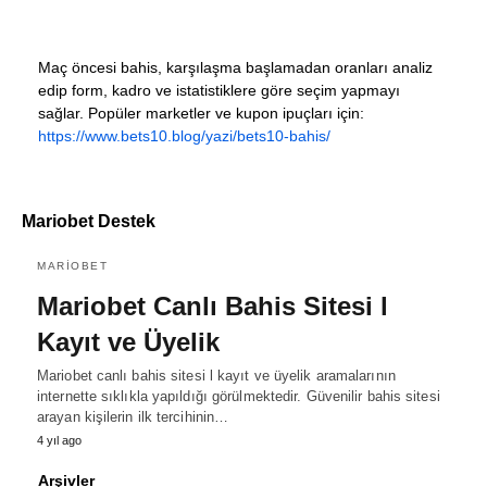
Maç öncesi bahis, karşılaşma başlamadan oranları analiz
edip form, kadro ve istatistiklere göre seçim yapmayı
sağlar. Popüler marketler ve kupon ipuçları için:
https://www.bets10.blog/yazi/bets10-bahis/
Mariobet Destek
MARIOBET
Mariobet Canlı Bahis Sitesi l
Kayıt ve Üyelik
Mariobet canlı bahis sitesi l kayıt ve üyelik aramalarının
internette sıklıkla yapıldığı görülmektedir. Güvenilir bahis sitesi
arayan kişilerin ilk tercihinin…
4 yıl ago
Arşivler