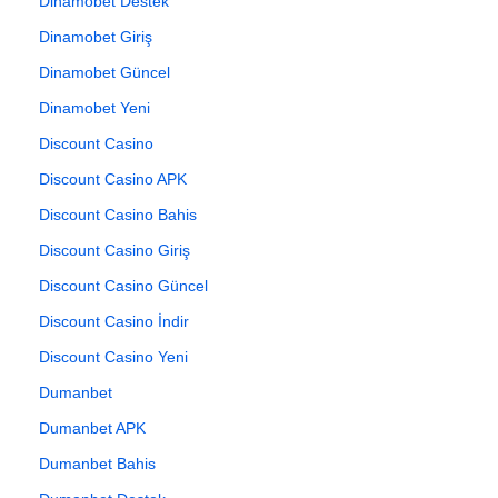
Dinamobet Destek
Dinamobet Giriş
Dinamobet Güncel
Dinamobet Yeni
Discount Casino
Discount Casino APK
Discount Casino Bahis
Discount Casino Giriş
Discount Casino Güncel
Discount Casino İndir
Discount Casino Yeni
Dumanbet
Dumanbet APK
Dumanbet Bahis