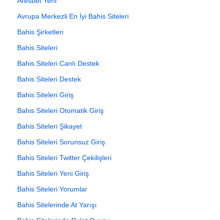
Aresbet Yeni
Avrupa Merkezli En İyi Bahis Siteleri
Bahis Şirketleri
Bahis Siteleri
Bahis Siteleri Canlı Destek
Bahis Siteleri Destek
Bahis Siteleri Giriş
Bahis Siteleri Otomatik Giriş
Bahis Siteleri Şikayet
Bahis Siteleri Sorunsuz Giriş
Bahis Siteleri Twitter Çekilişleri
Bahis Siteleri Yeni Giriş
Bahis Siteleri Yorumlar
Bahis Sitelerinde At Yarışı