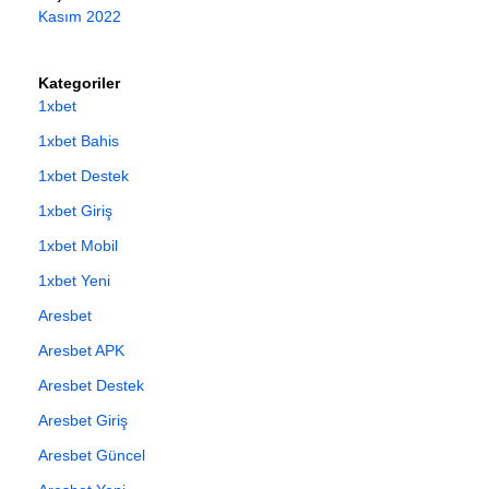
Kasım 2022
Kategoriler
1xbet
1xbet Bahis
1xbet Destek
1xbet Giriş
1xbet Mobil
1xbet Yeni
Aresbet
Aresbet APK
Aresbet Destek
Aresbet Giriş
Aresbet Güncel