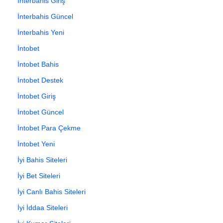
İnterbahis Giriş
İnterbahis Güncel
İnterbahis Yeni
İntobet
İntobet Bahis
İntobet Destek
İntobet Giriş
İntobet Güncel
İntobet Para Çekme
İntobet Yeni
İyi Bahis Siteleri
İyi Bet Siteleri
İyi Canlı Bahis Siteleri
İyi İddaa Siteleri