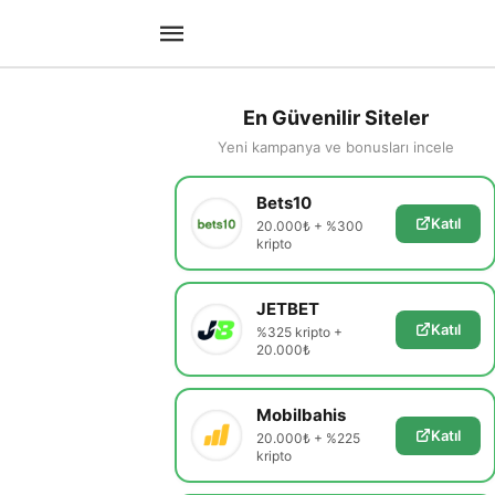
En Güvenilir Siteler
Yeni kampanya ve bonusları incele
Bets10
Katıl
20.000₺ + %300
kripto
JETBET
Katıl
%325 kripto +
20.000₺
Mobilbahis
Katıl
20.000₺ + %225
kripto