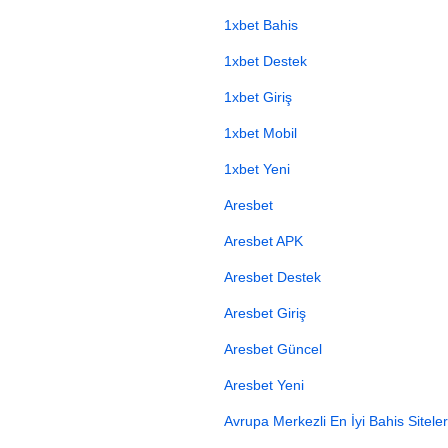
1xbet Bahis
1xbet Destek
1xbet Giriş
1xbet Mobil
1xbet Yeni
Aresbet
Aresbet APK
Aresbet Destek
Aresbet Giriş
Aresbet Güncel
Aresbet Yeni
Avrupa Merkezli En İyi Bahis Siteler