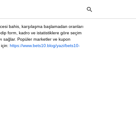
esi bahis, karşılaşma başlamadan oranları
edip form, kadro ve istatistiklere göre seçim
 sağlar. Popüler marketler ve kupon
 için:
https://www.bets10.blog/yazi/bets10-
Typ
your
sea
que
and
hit
ente