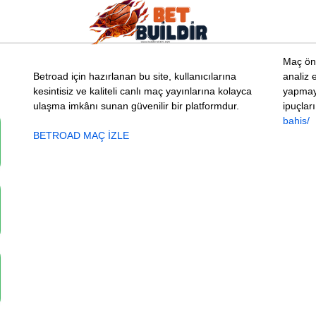
Maç önc
Betroad için hazırlanan bu site, kullanıcılarına
analiz 
kesintisiz ve kaliteli canlı maç yayınlarına kolayca
yapmayı
ulaşma imkânı sunan güvenilir bir platformdur.
ipuçları
bahis/
BETROAD MAÇ İZLE