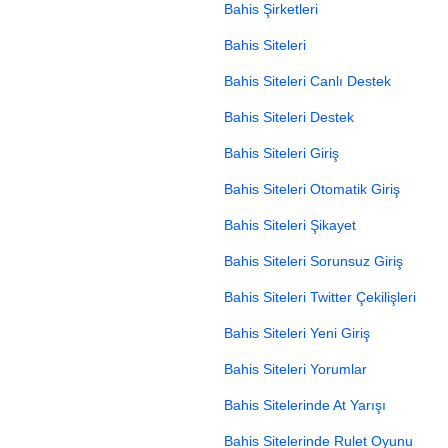
Bahis Şirketleri
Bahis Siteleri
Bahis Siteleri Canlı Destek
Bahis Siteleri Destek
Bahis Siteleri Giriş
Bahis Siteleri Otomatik Giriş
Bahis Siteleri Şikayet
Bahis Siteleri Sorunsuz Giriş
Bahis Siteleri Twitter Çekilişleri
Bahis Siteleri Yeni Giriş
Bahis Siteleri Yorumlar
Bahis Sitelerinde At Yarışı
Bahis Sitelerinde Rulet Oyunu