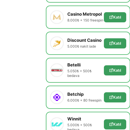
Casino Metropol
Katıl
8.000₺ + 150 freespin
Discount Casino
Katıl
5.000₺ nakit iade
Betelli
Katıl
5.050₺ + 500₺
bedava
Betchip
Katıl
6.000₺ + 80 freespin
Winnit
Katıl
5.000₺ + 500₺
bedava