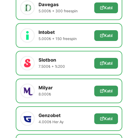
Davegas
Katıl
5.000₺ + 300 freespin
Intobet
Katıl
5.000₺ + 150 freespin
Slotbon
Katıl
7.500₺ + %200
Milyar
Katıl
8.000₺
Genzobet
Katıl
4.000₺ Her Ay