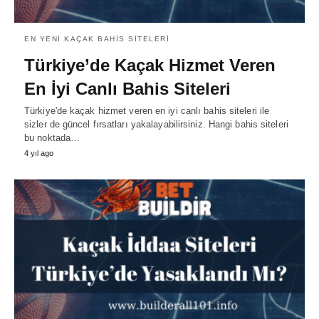
EN YENI KAÇAK BAHIS SITELERI
Türkiye’de Kaçak Hizmet Veren
En İyi Canlı Bahis Siteleri
Türkiye'de kaçak hizmet veren en iyi canlı bahis siteleri ile
sizler de güncel fırsatları yakalayabilirsiniz. Hangi bahis siteleri
bu noktada…
4 yıl ago