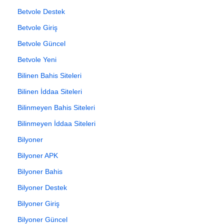
Betvole Destek
Betvole Giriş
Betvole Güncel
Betvole Yeni
Bilinen Bahis Siteleri
Bilinen İddaa Siteleri
Bilinmeyen Bahis Siteleri
Bilinmeyen İddaa Siteleri
Bilyoner
Bilyoner APK
Bilyoner Bahis
Bilyoner Destek
Bilyoner Giriş
Bilyoner Güncel