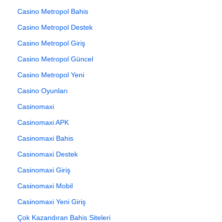
Casino Metropol Bahis
Casino Metropol Destek
Casino Metropol Giriş
Casino Metropol Güncel
Casino Metropol Yeni
Casino Oyunları
Casinomaxi
Casinomaxi APK
Casinomaxi Bahis
Casinomaxi Destek
Casinomaxi Giriş
Casinomaxi Mobil
Casinomaxi Yeni Giriş
Çok Kazandıran Bahis Siteleri