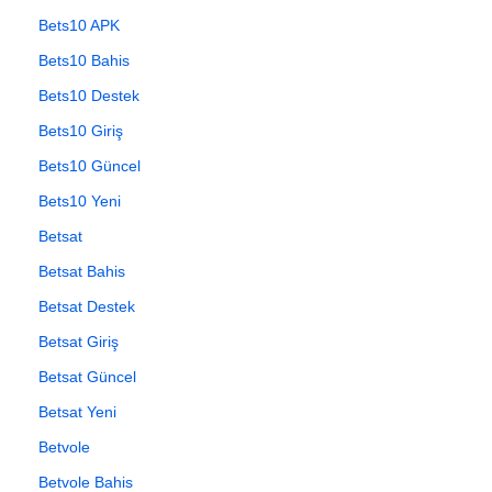
Bets10 APK
Bets10 Bahis
Bets10 Destek
Bets10 Giriş
Bets10 Güncel
Bets10 Yeni
Betsat
Betsat Bahis
Betsat Destek
Betsat Giriş
Betsat Güncel
Betsat Yeni
Betvole
Betvole Bahis