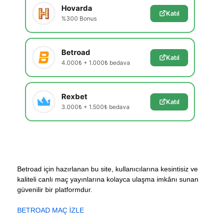
Hovarda
Katıl
%300 Bonus
Betroad
Katıl
4.000₺ + 1.000₺ bedava
Rexbet
Katıl
3.000₺ + 1.500₺ bedava
Betroad için hazırlanan bu site, kullanıcılarına kesintisiz ve
kaliteli canlı maç yayınlarına kolayca ulaşma imkânı sunan
güvenilir bir platformdur.
BETROAD MAÇ İZLE