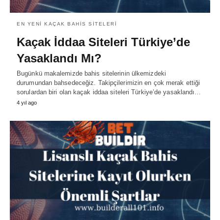
EN YENI KAÇAK BAHIS SITELERI
Kaçak İddaa Siteleri Türkiye’de
Yasaklandı Mı?
Bugünkü makalemizde bahis sitelerinin ülkemizdeki
durumundan bahsedeceğiz. Takipçilerimizin en çok merak ettiği
sorulardan biri olan kaçak iddaa siteleri Türkiye’de yasaklandı…
4 yıl ago