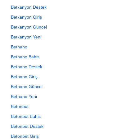
Betkanyon Destek
Betkanyon Giriş
Betkanyon Güncel
Betkanyon Yeni
Betnano
Betnano Bahis
Betnano Destek
Betnano Giriş
Betnano Güncel
Betnano Yeni
Betonbet
Betonbet Bahis
Betonbet Destek
Betonbet Giriş