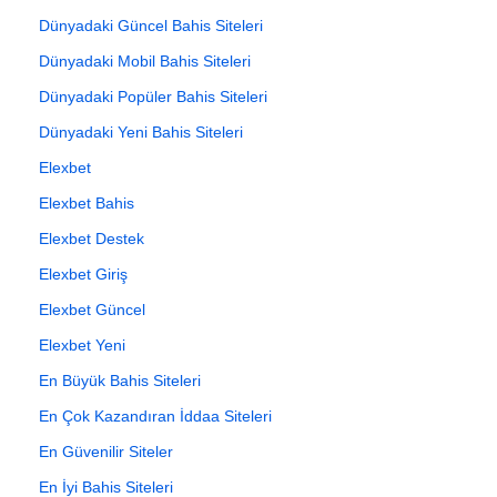
Dünyadaki Güncel Bahis Siteleri
Dünyadaki Mobil Bahis Siteleri
Dünyadaki Popüler Bahis Siteleri
Dünyadaki Yeni Bahis Siteleri
Elexbet
Elexbet Bahis
Elexbet Destek
Elexbet Giriş
Elexbet Güncel
Elexbet Yeni
En Büyük Bahis Siteleri
En Çok Kazandıran İddaa Siteleri
En Güvenilir Siteler
En İyi Bahis Siteleri