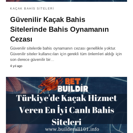
KAÇAK BAHIS SITELERI
Güvenilir Kaçak Bahis
Sitelerinde Bahis Oynamanın
Cezası
Güvenilir sitelerde bahis oynamanın cezası genellikle yoktur.
Güvenilir siteler kullanıcıları için gerekli tüm önlemleri aldığı için
son derece güvenilir bir…
4 yıl ago