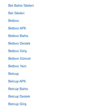
Bet Bahis Siteleri
Bet Siteleri
Betboo
Betboo APK
Betboo Bahis
Betboo Destek
Betboo Giriş
Betboo Güncel
Betboo Yeni
Betcup
Betcup APK
Betcup Bahis
Betcup Destek
Betcup Giriş