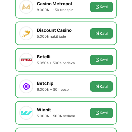
Casino Metropol
Katıl
8.000₺ + 150 freespin
Discount Casino
Katıl
5.000₺ nakit iade
Betelli
Katıl
5.050₺ + 500₺ bedava
Betchip
Katıl
6.000₺ + 80 freespin
Winnit
Katıl
5.000₺ + 500₺ bedava