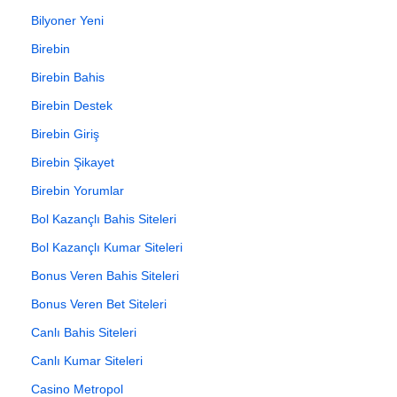
Bilyoner Yeni
Birebin
Birebin Bahis
Birebin Destek
Birebin Giriş
Birebin Şikayet
Birebin Yorumlar
Bol Kazançlı Bahis Siteleri
Bol Kazançlı Kumar Siteleri
Bonus Veren Bahis Siteleri
Bonus Veren Bet Siteleri
Canlı Bahis Siteleri
Canlı Kumar Siteleri
Casino Metropol