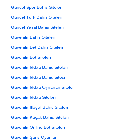
Güncel Spor Bahis Siteleri
Güncel Türk Bahis Siteleri
Güncel Yasal Bahis Siteleri
Güvenilir Bahis Siteleri
Güvenilir Bet Bahis Siteleri
Güvenilir Bet Siteleri
Güvenilir İddaa Bahis Siteleri
Güvenilir İddaa Bahis Sitesi
Güvenilir İddaa Oynanan Siteler
Güvenilir İddaa Siteleri
Güvenilir İllegal Bahis Siteleri
Güvenilir Kaçak Bahis Siteleri
Güvenilir Online Bet Siteleri
Güvenilir Şans Oyunları