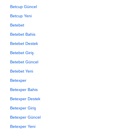
Betcup Güncel
Betcup Yeni
Betebet
Betebet Bahis
Betebet Destek
Betebet Giriş
Betebet Güncel
Betebet Yeni
Betexper
Betexper Bahis
Betexper Destek
Betexper Giriş
Betexper Güncel
Betexper Yeni