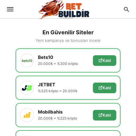
En Güvenilir Siteler
Yeni kampanya ve bonusları incele
Bets10
Katıl
20.000₺ + %300 kripto
JETBET
Katıl
%325 kripto + 20.000₺
Mobilbahis
Katıl
20.000₺ + %225 kripto