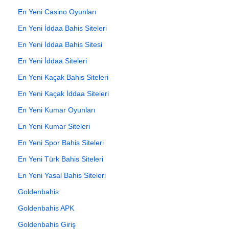
En Yeni Casino Oyunları
En Yeni İddaa Bahis Siteleri
En Yeni İddaa Bahis Sitesi
En Yeni İddaa Siteleri
En Yeni Kaçak Bahis Siteleri
En Yeni Kaçak İddaa Siteleri
En Yeni Kumar Oyunları
En Yeni Kumar Siteleri
En Yeni Spor Bahis Siteleri
En Yeni Türk Bahis Siteleri
En Yeni Yasal Bahis Siteleri
Goldenbahis
Goldenbahis APK
Goldenbahis Giriş