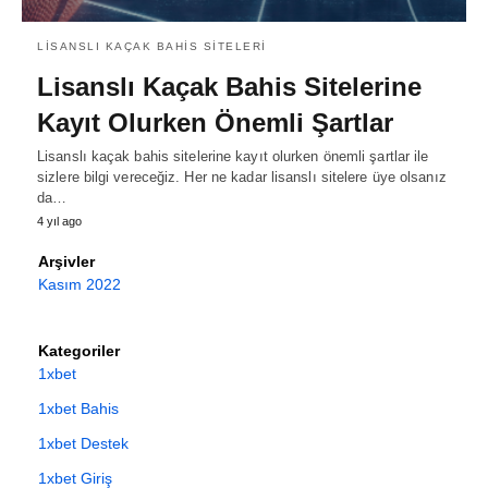
LISANSLI KAÇAK BAHIS SITELERI
Lisanslı Kaçak Bahis Sitelerine
Kayıt Olurken Önemli Şartlar
Lisanslı kaçak bahis sitelerine kayıt olurken önemli şartlar ile
sizlere bilgi vereceğiz. Her ne kadar lisanslı sitelere üye olsanız
da…
4 yıl ago
Arşivler
Kasım 2022
Kategoriler
1xbet
1xbet Bahis
1xbet Destek
1xbet Giriş