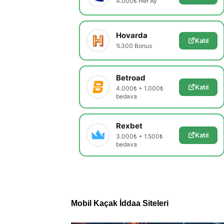
4.000₺ Her Ay
Hovarda
Katıl
%300 Bonus
Betroad
Katıl
4.000₺ + 1.000₺
bedava
Rexbet
Katıl
3.000₺ + 1.500₺
bedava
Mobil Kaçak İddaa Siteleri