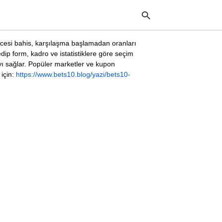
esi bahis, karşılaşma başlamadan oranları
edip form, kadro ve istatistiklere göre seçim
 sağlar. Popüler marketler ve kupon
 için:
https://www.bets10.blog/yazi/bets10-
Typ
your
sea
que
and
hit
ente