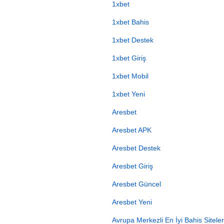
1xbet
1xbet Bahis
1xbet Destek
1xbet Giriş
1xbet Mobil
1xbet Yeni
Aresbet
Aresbet APK
Aresbet Destek
Aresbet Giriş
Aresbet Güncel
Aresbet Yeni
Avrupa Merkezli En İyi Bahis Siteler