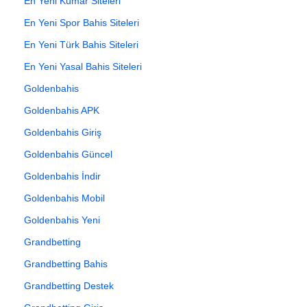
En Yeni Kumar Siteleri
En Yeni Spor Bahis Siteleri
En Yeni Türk Bahis Siteleri
En Yeni Yasal Bahis Siteleri
Goldenbahis
Goldenbahis APK
Goldenbahis Giriş
Goldenbahis Güncel
Goldenbahis İndir
Goldenbahis Mobil
Goldenbahis Yeni
Grandbetting
Grandbetting Bahis
Grandbetting Destek