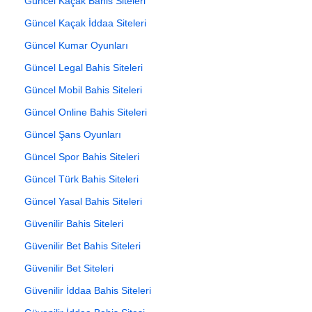
Güncel Kaçak Bahis Siteleri
Güncel Kaçak İddaa Siteleri
Güncel Kumar Oyunları
Güncel Legal Bahis Siteleri
Güncel Mobil Bahis Siteleri
Güncel Online Bahis Siteleri
Güncel Şans Oyunları
Güncel Spor Bahis Siteleri
Güncel Türk Bahis Siteleri
Güncel Yasal Bahis Siteleri
Güvenilir Bahis Siteleri
Güvenilir Bet Bahis Siteleri
Güvenilir Bet Siteleri
Güvenilir İddaa Bahis Siteleri