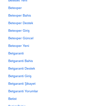
Betebet Yeni
Betexper
Betexper Bahis
Betexper Destek
Betexper Giriş
Betexper Güncel
Betexper Yeni
Betgaranti
Betgaranti Bahis
Betgaranti Destek
Betgaranti Giriş
Betgaranti Şikayet
Betgaranti Yorumlar
Betist