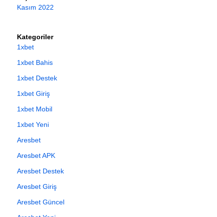
Kasım 2022
Kategoriler
1xbet
1xbet Bahis
1xbet Destek
1xbet Giriş
1xbet Mobil
1xbet Yeni
Aresbet
Aresbet APK
Aresbet Destek
Aresbet Giriş
Aresbet Güncel