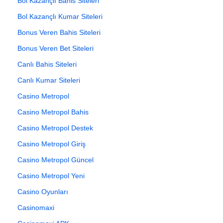
Bol Kazançlı Bahis Siteleri
Bol Kazançlı Kumar Siteleri
Bonus Veren Bahis Siteleri
Bonus Veren Bet Siteleri
Canlı Bahis Siteleri
Canlı Kumar Siteleri
Casino Metropol
Casino Metropol Bahis
Casino Metropol Destek
Casino Metropol Giriş
Casino Metropol Güncel
Casino Metropol Yeni
Casino Oyunları
Casinomaxi