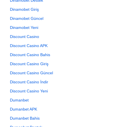
Dinamobet Destek
Dinamobet Giriş
Dinamobet Güncel
Dinamobet Yeni
Discount Casino
Discount Casino APK
Discount Casino Bahis
Discount Casino Giriş
Discount Casino Güncel
Discount Casino İndir
Discount Casino Yeni
Dumanbet
Dumanbet APK
Dumanbet Bahis