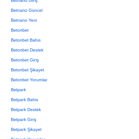
Betnano Giriş
Betnano Güncel
Betnano Yeni
Betonbet
Betonbet Bahis
Betonbet Destek
Betonbet Giriş
Betonbet Şikayet
Betonbet Yorumlar
Betpark
Betpark Bahis
Betpark Destek
Betpark Giriş
Betpark Şikayet