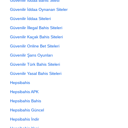
Güvenilir İddaa Bahis Sitesi
Güvenilir İddaa Oynanan Siteler
Güvenilir İddaa Siteleri
Güvenilir İllegal Bahis Siteleri
Güvenilir Kaçak Bahis Siteleri
Güvenilir Online Bet Siteleri
Güvenilir Şans Oyunları
Güvenilir Türk Bahis Siteleri
Güvenilir Yasal Bahis Siteleri
Hepsibahis
Hepsibahis APK
Hepsibahis Bahis
Hepsibahis Güncel
Hepsibahis İndir