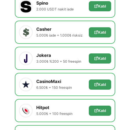
Spino
Katıl
2.000 USDT nakit iade
Casher
Katıl
5.000₺ iade + 1.000₺ risksiz
Jokera
Katıl
3.000₺ %200 + 50 freespin
CasinoMaxi
Katıl
6.500₺ + 150 freespin
Hitpot
Katıl
5.000₺ + 100 freespin