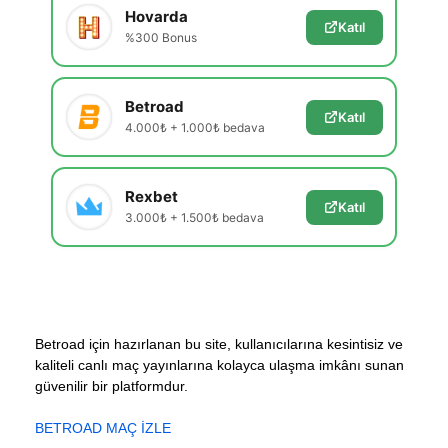
Hovarda
Katıl
%300 Bonus
Betroad
Katıl
4.000₺ + 1.000₺ bedava
Rexbet
Katıl
3.000₺ + 1.500₺ bedava
Betroad için hazırlanan bu site, kullanıcılarına kesintisiz ve
kaliteli canlı maç yayınlarına kolayca ulaşma imkânı sunan
güvenilir bir platformdur.
BETROAD MAÇ İZLE