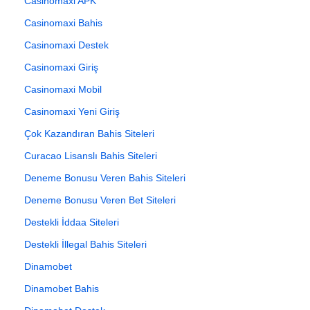
Casinomaxi APK
Casinomaxi Bahis
Casinomaxi Destek
Casinomaxi Giriş
Casinomaxi Mobil
Casinomaxi Yeni Giriş
Çok Kazandıran Bahis Siteleri
Curacao Lisanslı Bahis Siteleri
Deneme Bonusu Veren Bahis Siteleri
Deneme Bonusu Veren Bet Siteleri
Destekli İddaa Siteleri
Destekli İllegal Bahis Siteleri
Dinamobet
Dinamobet Bahis