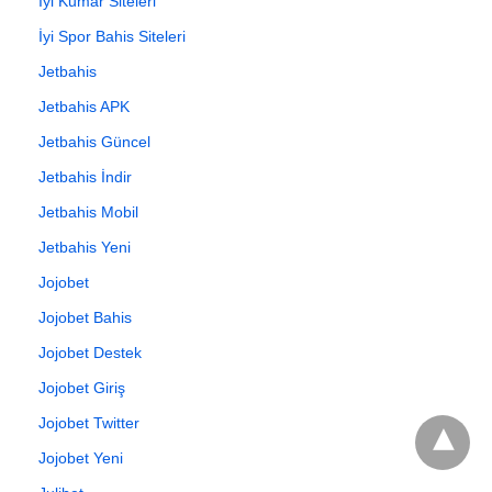
İyi Kumar Siteleri
İyi Spor Bahis Siteleri
Jetbahis
Jetbahis APK
Jetbahis Güncel
Jetbahis İndir
Jetbahis Mobil
Jetbahis Yeni
Jojobet
Jojobet Bahis
Jojobet Destek
Jojobet Giriş
Jojobet Twitter
Jojobet Yeni