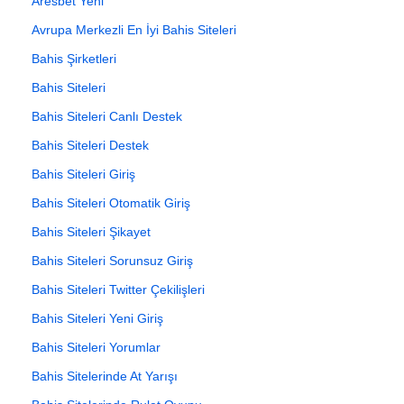
Aresbet Yeni
Avrupa Merkezli En İyi Bahis Siteleri
Bahis Şirketleri
Bahis Siteleri
Bahis Siteleri Canlı Destek
Bahis Siteleri Destek
Bahis Siteleri Giriş
Bahis Siteleri Otomatik Giriş
Bahis Siteleri Şikayet
Bahis Siteleri Sorunsuz Giriş
Bahis Siteleri Twitter Çekilişleri
Bahis Siteleri Yeni Giriş
Bahis Siteleri Yorumlar
Bahis Sitelerinde At Yarışı