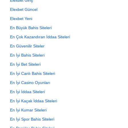
Elexbet Giriş
Elexbet Güncel
Elexbet Yeni
En Büyük Bahis Siteleri
En Çok Kazandıran İddaa Siteleri
En Güvenilir Siteler
En İyi Bahis Siteleri
En İyi Bet Siteleri
En İyi Canlı Bahis Siteleri
En İyi Casino Oyunları
En İyi İddaa Siteleri
En İyi Kaçak İddaa Siteleri
En İyi Kumar Siteleri
En İyi Spor Bahis Siteleri