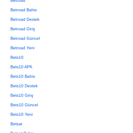
Betroad
Betroad Bahis
Betroad Destek
Betroad Giriş
Betroad Güncel
Betroad Yeni
Bets10
Bets10 APK
Bets10 Bahis
Bets10 Destek
Bets10 Giriş
Bets10 Güncel
Bets10 Yeni
Betsat