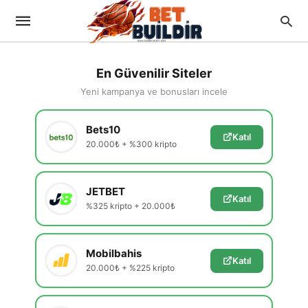
En Güvenilir Siteler
Yeni kampanya ve bonusları incele
Bets10
Katıl
20.000₺ + %300 kripto
JETBET
Katıl
%325 kripto + 20.000₺
Mobilbahis
Katıl
20.000₺ + %225 kripto