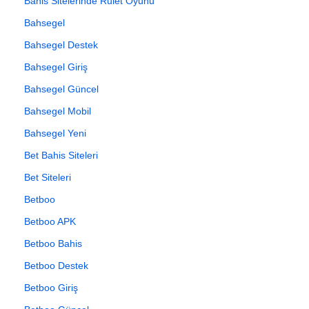
Bahis Sitelerinde Rulet Oyunu
Bahsegel
Bahsegel Destek
Bahsegel Giriş
Bahsegel Güncel
Bahsegel Mobil
Bahsegel Yeni
Bet Bahis Siteleri
Bet Siteleri
Betboo
Betboo APK
Betboo Bahis
Betboo Destek
Betboo Giriş