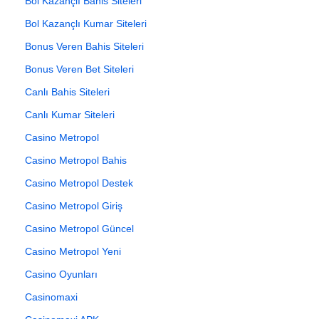
Bol Kazançlı Bahis Siteleri
Bol Kazançlı Kumar Siteleri
Bonus Veren Bahis Siteleri
Bonus Veren Bet Siteleri
Canlı Bahis Siteleri
Canlı Kumar Siteleri
Casino Metropol
Casino Metropol Bahis
Casino Metropol Destek
Casino Metropol Giriş
Casino Metropol Güncel
Casino Metropol Yeni
Casino Oyunları
Casinomaxi