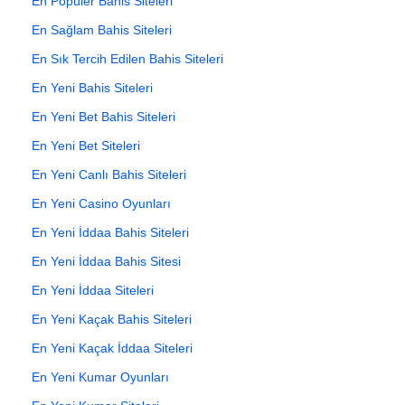
En Popüler Bahis Siteleri
En Sağlam Bahis Siteleri
En Sık Tercih Edilen Bahis Siteleri
En Yeni Bahis Siteleri
En Yeni Bet Bahis Siteleri
En Yeni Bet Siteleri
En Yeni Canlı Bahis Siteleri
En Yeni Casino Oyunları
En Yeni İddaa Bahis Siteleri
En Yeni İddaa Bahis Sitesi
En Yeni İddaa Siteleri
En Yeni Kaçak Bahis Siteleri
En Yeni Kaçak İddaa Siteleri
En Yeni Kumar Oyunları