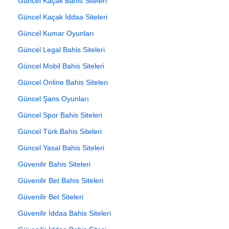
Güncel Kaçak Bahis Siteleri
Güncel Kaçak İddaa Siteleri
Güncel Kumar Oyunları
Güncel Legal Bahis Siteleri
Güncel Mobil Bahis Siteleri
Güncel Online Bahis Siteleri
Güncel Şans Oyunları
Güncel Spor Bahis Siteleri
Güncel Türk Bahis Siteleri
Güncel Yasal Bahis Siteleri
Güvenilir Bahis Siteleri
Güvenilir Bet Bahis Siteleri
Güvenilir Bet Siteleri
Güvenilir İddaa Bahis Siteleri