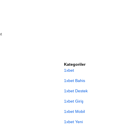
et
Kategoriler
1xbet
1xbet Bahis
1xbet Destek
1xbet Giriş
1xbet Mobil
1xbet Yeni