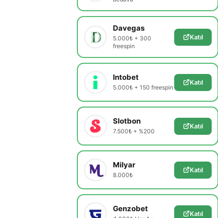
Davegas
Katıl
5.000₺ + 300
freespin
Intobet
Katıl
5.000₺ + 150 freespin
Slotbon
Katıl
7.500₺ + %200
Milyar
Katıl
8.000₺
Genzobet
Katıl