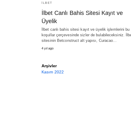
İLBET
İlbet Canlı Bahis Sitesi Kayıt ve
Üyelik
İlbet canlı bahis sitesi kayıt ve üyelik işlemlerini bu
koşullar çerçevesinde sizler de bulabileceksiniz. İlb
sitesinin Betconstruct alt yapısı, Curacao…
4 yıl ago
Arşivler
Kasım 2022