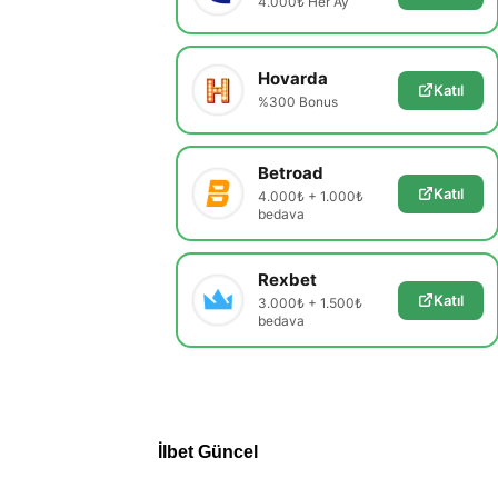
4.000₺ Her Ay
Hovarda
Katıl
%300 Bonus
Betroad
Katıl
4.000₺ + 1.000₺
bedava
Rexbet
Katıl
3.000₺ + 1.500₺
bedava
İlbet Güncel