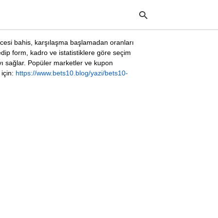
esi bahis, karşılaşma başlamadan oranları
edip form, kadro ve istatistiklere göre seçim
 sağlar. Popüler marketler ve kupon
 için:
https://www.bets10.blog/yazi/bets10-
Typ
your
sea
que
and
hit
ente