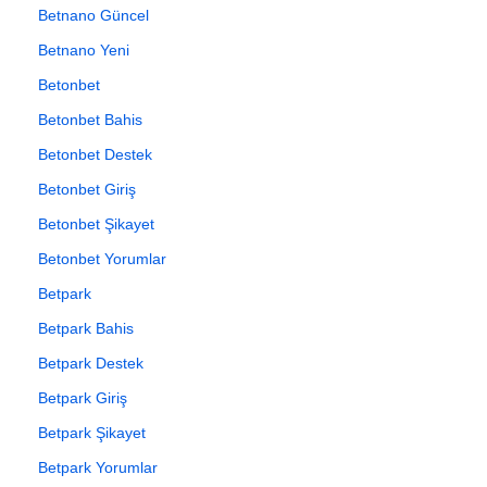
Betnano Güncel
Betnano Yeni
Betonbet
Betonbet Bahis
Betonbet Destek
Betonbet Giriş
Betonbet Şikayet
Betonbet Yorumlar
Betpark
Betpark Bahis
Betpark Destek
Betpark Giriş
Betpark Şikayet
Betpark Yorumlar