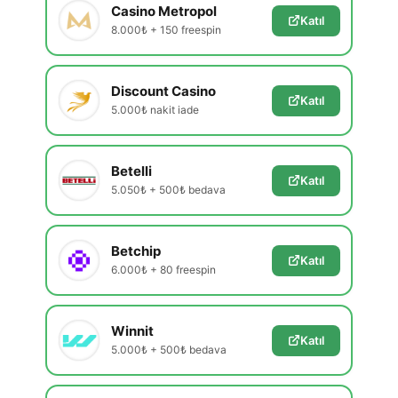
Casino Metropol
Katıl
8.000₺ + 150 freespin
Discount Casino
Katıl
5.000₺ nakit iade
Betelli
Katıl
5.050₺ + 500₺ bedava
Betchip
Katıl
6.000₺ + 80 freespin
Winnit
Katıl
5.000₺ + 500₺ bedava