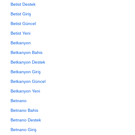
Betist Destek
Betist Giriş
Betist Güncel
Betist Yeni
Betkanyon
Betkanyon Bahis
Betkanyon Destek
Betkanyon Giriş
Betkanyon Güncel
Betkanyon Yeni
Betnano
Betnano Bahis
Betnano Destek
Betnano Giriş