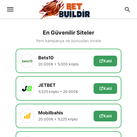
En Güvenilir Siteler
Yeni kampanya ve bonusları incele
Bets10
Katıl
20.000₺ + %300 kripto
JETBET
Katıl
%325 kripto + 20.000₺
Mobilbahis
Katıl
20.000₺ + %225 kripto