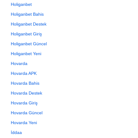
Holiganbet
Holiganbet Bahis
Holiganbet Destek
Holiganbet Giriş
Holiganbet Güncel
Holiganbet Yeni
Hovarda
Hovarda APK
Hovarda Bahis
Hovarda Destek
Hovarda Giriş
Hovarda Güncel
Hovarda Yeni
İddaa