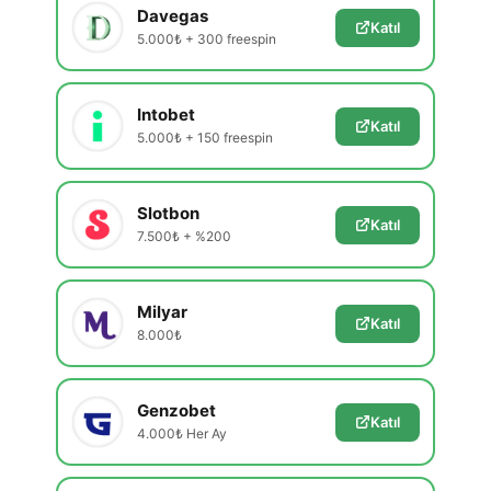
Davegas
Katıl
5.000₺ + 300 freespin
Intobet
Katıl
5.000₺ + 150 freespin
Slotbon
Katıl
7.500₺ + %200
Milyar
Katıl
8.000₺
Genzobet
Katıl
4.000₺ Her Ay