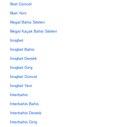
İlbet Güncel
İlbet Yeni
İllegal Bahis Siteleri
İllegal Kaçak Bahis Siteleri
İmajbet
İmajbet Bahis
İmajbet Destek
İmajbet Giriş
İmajbet Güncel
İmajbet Yeni
İnterbahis
İnterbahis Bahis
İnterbahis Destek
İnterbahis Giriş