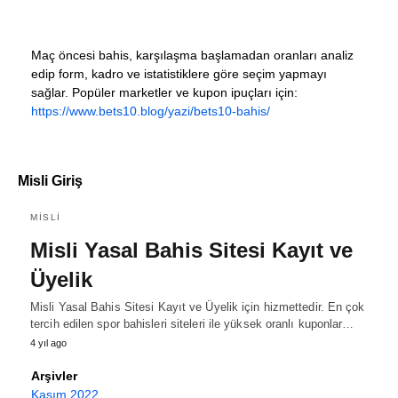
Maç öncesi bahis, karşılaşma başlamadan oranları analiz
edip form, kadro ve istatistiklere göre seçim yapmayı
sağlar. Popüler marketler ve kupon ipuçları için:
https://www.bets10.blog/yazi/bets10-bahis/
Misli Giriş
MISLI
Misli Yasal Bahis Sitesi Kayıt ve
Üyelik
Misli Yasal Bahis Sitesi Kayıt ve Üyelik için hizmettedir. En çok
tercih edilen spor bahisleri siteleri ile yüksek oranlı kuponlar…
4 yıl ago
Arşivler
Kasım 2022