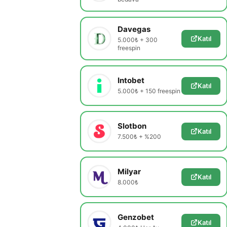
Davegas
Katıl
5.000₺ + 300
freespin
Intobet
Katıl
5.000₺ + 150 freespin
Slotbon
Katıl
7.500₺ + %200
Milyar
Katıl
8.000₺
Genzobet
Katıl