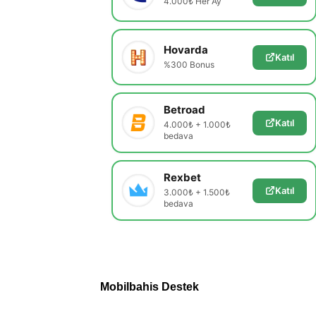
4.000₺ Her Ay
Hovarda
Katıl
%300 Bonus
Betroad
Katıl
4.000₺ + 1.000₺
bedava
Rexbet
Katıl
3.000₺ + 1.500₺
bedava
Mobilbahis Destek