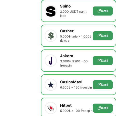
Spino
Katıl
2.000 USDT nakit
iade
Casher
Katıl
5.000₺ iade + 1.000₺
risksiz
Jokera
Katıl
3.000₺ %200 + 50
freespin
CasinoMaxi
Katıl
6.500₺ + 150 freespin
Hitpot
Katıl
5.000₺ + 100 freespin