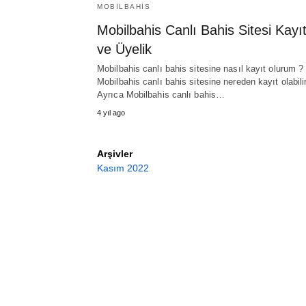
MOBILBAHIS
Mobilbahis Canlı Bahis Sitesi Kayı
ve Üyelik
Mobilbahis canlı bahis sitesine nasıl kayıt olurum ?
Mobilbahis canlı bahis sitesine nereden kayıt olabili
Ayrıca Mobilbahis canlı bahis…
4 yıl ago
Arşivler
Kasım 2022