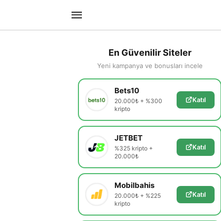
En Güvenilir Siteler
Yeni kampanya ve bonusları incele
Bets10
Katıl
20.000₺ + %300
kripto
JETBET
Katıl
%325 kripto +
20.000₺
Mobilbahis
Katıl
20.000₺ + %225
kripto