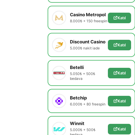
Casino Metropol
Katıl
8.000₺ + 150 freespin
Discount Casino
Katıl
5.000₺ nakit iade
Betelli
Katıl
5.050₺ + 500₺
bedava
Betchip
Katıl
6.000₺ + 80 freespin
Winnit
Katıl
5.000₺ + 500₺
bedava