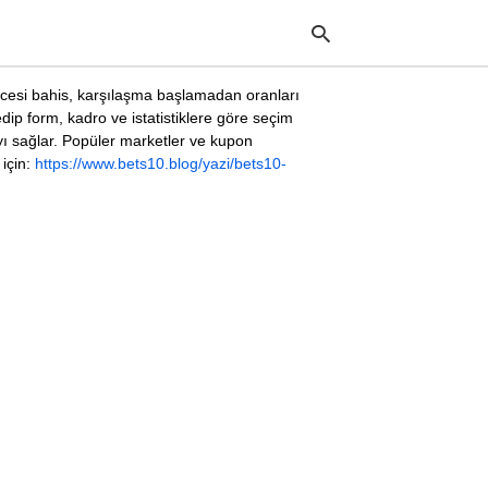
esi bahis, karşılaşma başlamadan oranları
edip form, kadro ve istatistiklere göre seçim
 sağlar. Popüler marketler ve kupon
 için:
https://www.bets10.blog/yazi/bets10-
Typ
your
sea
que
and
hit
ente