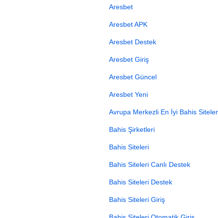
Aresbet
Aresbet APK
Aresbet Destek
Aresbet Giriş
Aresbet Güncel
Aresbet Yeni
Avrupa Merkezli En İyi Bahis Siteler
Bahis Şirketleri
Bahis Siteleri
Bahis Siteleri Canlı Destek
Bahis Siteleri Destek
Bahis Siteleri Giriş
Bahis Siteleri Otomatik Giriş