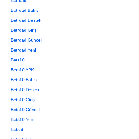
Betroad
Betroad Bahis
Betroad Destek
Betroad Giriş
Betroad Güncel
Betroad Yeni
Bets10
Bets10 APK
Bets10 Bahis
Bets10 Destek
Bets10 Giriş
Bets10 Güncel
Bets10 Yeni
Betsat