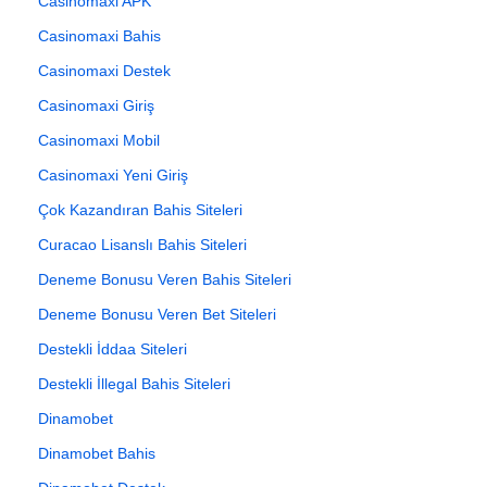
Casinomaxi APK
Casinomaxi Bahis
Casinomaxi Destek
Casinomaxi Giriş
Casinomaxi Mobil
Casinomaxi Yeni Giriş
Çok Kazandıran Bahis Siteleri
Curacao Lisanslı Bahis Siteleri
Deneme Bonusu Veren Bahis Siteleri
Deneme Bonusu Veren Bet Siteleri
Destekli İddaa Siteleri
Destekli İllegal Bahis Siteleri
Dinamobet
Dinamobet Bahis