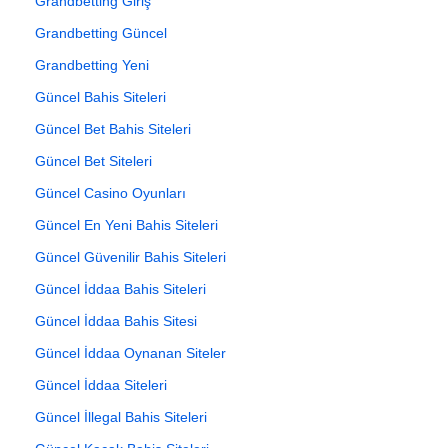
Grandbetting Giriş
Grandbetting Güncel
Grandbetting Yeni
Güncel Bahis Siteleri
Güncel Bet Bahis Siteleri
Güncel Bet Siteleri
Güncel Casino Oyunları
Güncel En Yeni Bahis Siteleri
Güncel Güvenilir Bahis Siteleri
Güncel İddaa Bahis Siteleri
Güncel İddaa Bahis Sitesi
Güncel İddaa Oynanan Siteler
Güncel İddaa Siteleri
Güncel İllegal Bahis Siteleri