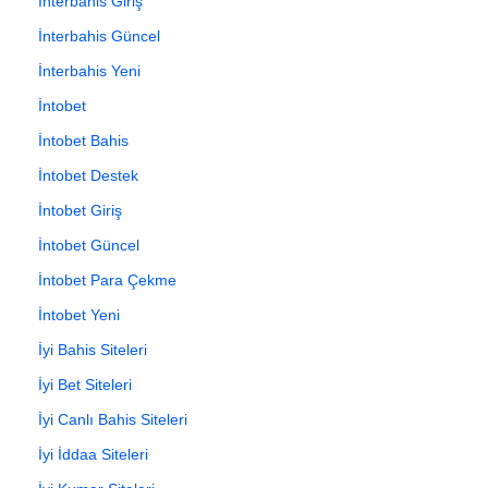
İnterbahis Giriş
İnterbahis Güncel
İnterbahis Yeni
İntobet
İntobet Bahis
İntobet Destek
İntobet Giriş
İntobet Güncel
İntobet Para Çekme
İntobet Yeni
İyi Bahis Siteleri
İyi Bet Siteleri
İyi Canlı Bahis Siteleri
İyi İddaa Siteleri