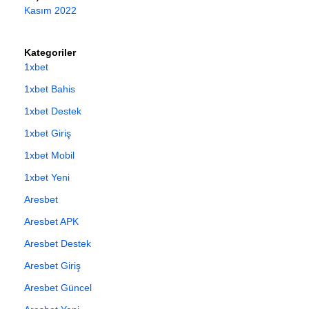
Kasım 2022
Kategoriler
1xbet
1xbet Bahis
1xbet Destek
1xbet Giriş
1xbet Mobil
1xbet Yeni
Aresbet
Aresbet APK
Aresbet Destek
Aresbet Giriş
Aresbet Güncel