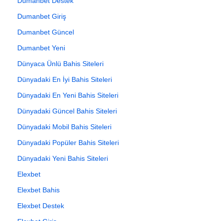
Dumanbet Destek
Dumanbet Giriş
Dumanbet Güncel
Dumanbet Yeni
Dünyaca Ünlü Bahis Siteleri
Dünyadaki En İyi Bahis Siteleri
Dünyadaki En Yeni Bahis Siteleri
Dünyadaki Güncel Bahis Siteleri
Dünyadaki Mobil Bahis Siteleri
Dünyadaki Popüler Bahis Siteleri
Dünyadaki Yeni Bahis Siteleri
Elexbet
Elexbet Bahis
Elexbet Destek