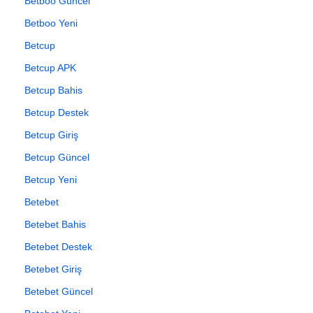
Betboo Güncel
Betboo Yeni
Betcup
Betcup APK
Betcup Bahis
Betcup Destek
Betcup Giriş
Betcup Güncel
Betcup Yeni
Betebet
Betebet Bahis
Betebet Destek
Betebet Giriş
Betebet Güncel