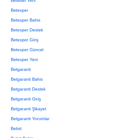
Betebet Yeni
Betexper
Betexper Bahis
Betexper Destek
Betexper Giriş
Betexper Güncel
Betexper Yeni
Betgaranti
Betgaranti Bahis
Betgaranti Destek
Betgaranti Giriş
Betgaranti Şikayet
Betgaranti Yorumlar
Betist