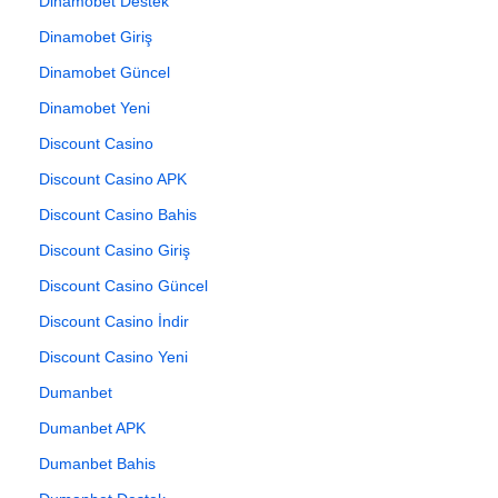
Dinamobet Destek
Dinamobet Giriş
Dinamobet Güncel
Dinamobet Yeni
Discount Casino
Discount Casino APK
Discount Casino Bahis
Discount Casino Giriş
Discount Casino Güncel
Discount Casino İndir
Discount Casino Yeni
Dumanbet
Dumanbet APK
Dumanbet Bahis