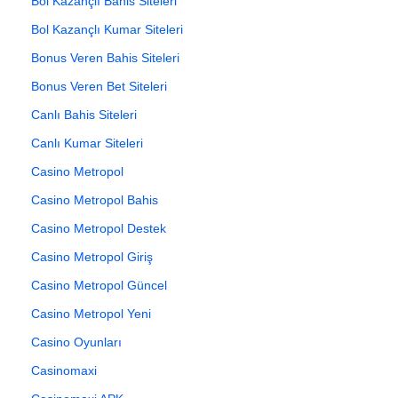
Bol Kazançlı Bahis Siteleri
Bol Kazançlı Kumar Siteleri
Bonus Veren Bahis Siteleri
Bonus Veren Bet Siteleri
Canlı Bahis Siteleri
Canlı Kumar Siteleri
Casino Metropol
Casino Metropol Bahis
Casino Metropol Destek
Casino Metropol Giriş
Casino Metropol Güncel
Casino Metropol Yeni
Casino Oyunları
Casinomaxi