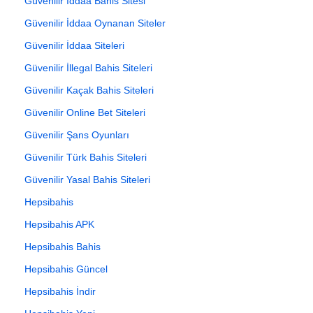
Güvenilir İddaa Bahis Sitesi
Güvenilir İddaa Oynanan Siteler
Güvenilir İddaa Siteleri
Güvenilir İllegal Bahis Siteleri
Güvenilir Kaçak Bahis Siteleri
Güvenilir Online Bet Siteleri
Güvenilir Şans Oyunları
Güvenilir Türk Bahis Siteleri
Güvenilir Yasal Bahis Siteleri
Hepsibahis
Hepsibahis APK
Hepsibahis Bahis
Hepsibahis Güncel
Hepsibahis İndir