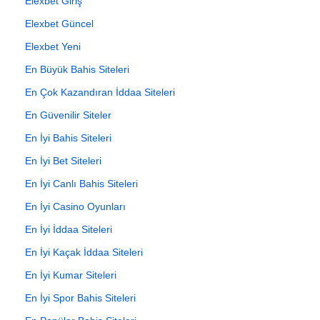
Elexbet Giriş
Elexbet Güncel
Elexbet Yeni
En Büyük Bahis Siteleri
En Çok Kazandıran İddaa Siteleri
En Güvenilir Siteler
En İyi Bahis Siteleri
En İyi Bet Siteleri
En İyi Canlı Bahis Siteleri
En İyi Casino Oyunları
En İyi İddaa Siteleri
En İyi Kaçak İddaa Siteleri
En İyi Kumar Siteleri
En İyi Spor Bahis Siteleri