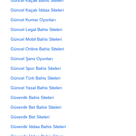
Güncel Kaçak Bahis Siteleri
Güncel Kaçak İddaa Siteleri
Güncel Kumar Oyunları
Güncel Legal Bahis Siteleri
Güncel Mobil Bahis Siteleri
Güncel Online Bahis Siteleri
Güncel Şans Oyunları
Güncel Spor Bahis Siteleri
Güncel Türk Bahis Siteleri
Güncel Yasal Bahis Siteleri
Güvenilir Bahis Siteleri
Güvenilir Bet Bahis Siteleri
Güvenilir Bet Siteleri
Güvenilir İddaa Bahis Siteleri