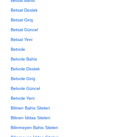
Betsat Bahis
Betsat Destek
Betsat Giriş
Betsat Güncel
Betsat Yeni
Betvole
Betvole Bahis
Betvole Destek
Betvole Giriş
Betvole Güncel
Betvole Yeni
Bilinen Bahis Siteleri
Bilinen İddaa Siteleri
Bilinmeyen Bahis Siteleri