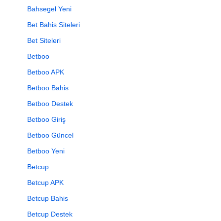
Bahsegel Yeni
Bet Bahis Siteleri
Bet Siteleri
Betboo
Betboo APK
Betboo Bahis
Betboo Destek
Betboo Giriş
Betboo Güncel
Betboo Yeni
Betcup
Betcup APK
Betcup Bahis
Betcup Destek