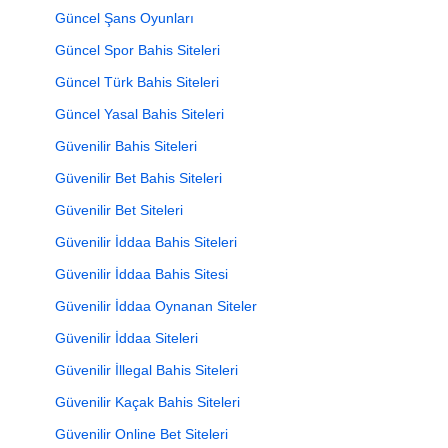
Güncel Şans Oyunları
Güncel Spor Bahis Siteleri
Güncel Türk Bahis Siteleri
Güncel Yasal Bahis Siteleri
Güvenilir Bahis Siteleri
Güvenilir Bet Bahis Siteleri
Güvenilir Bet Siteleri
Güvenilir İddaa Bahis Siteleri
Güvenilir İddaa Bahis Sitesi
Güvenilir İddaa Oynanan Siteler
Güvenilir İddaa Siteleri
Güvenilir İllegal Bahis Siteleri
Güvenilir Kaçak Bahis Siteleri
Güvenilir Online Bet Siteleri