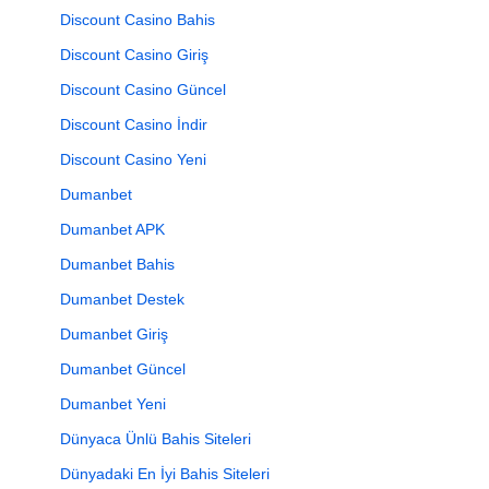
Discount Casino Bahis
Discount Casino Giriş
Discount Casino Güncel
Discount Casino İndir
Discount Casino Yeni
Dumanbet
Dumanbet APK
Dumanbet Bahis
Dumanbet Destek
Dumanbet Giriş
Dumanbet Güncel
Dumanbet Yeni
Dünyaca Ünlü Bahis Siteleri
Dünyadaki En İyi Bahis Siteleri