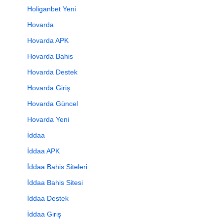
Holiganbet Yeni
Hovarda
Hovarda APK
Hovarda Bahis
Hovarda Destek
Hovarda Giriş
Hovarda Güncel
Hovarda Yeni
İddaa
İddaa APK
İddaa Bahis Siteleri
İddaa Bahis Sitesi
İddaa Destek
İddaa Giriş