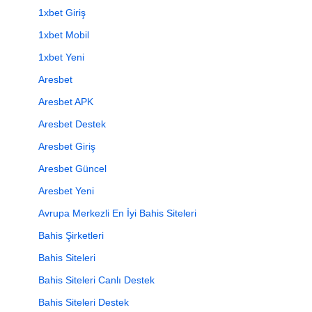
1xbet Giriş
1xbet Mobil
1xbet Yeni
Aresbet
Aresbet APK
Aresbet Destek
Aresbet Giriş
Aresbet Güncel
Aresbet Yeni
Avrupa Merkezli En İyi Bahis Siteleri
Bahis Şirketleri
Bahis Siteleri
Bahis Siteleri Canlı Destek
Bahis Siteleri Destek