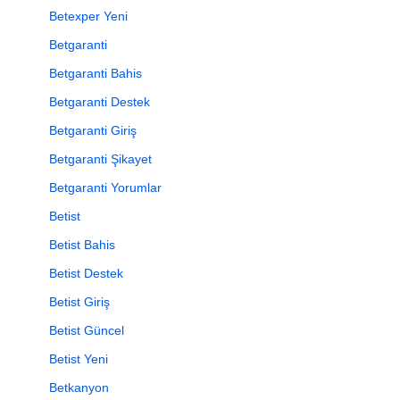
Betexper Yeni
Betgaranti
Betgaranti Bahis
Betgaranti Destek
Betgaranti Giriş
Betgaranti Şikayet
Betgaranti Yorumlar
Betist
Betist Bahis
Betist Destek
Betist Giriş
Betist Güncel
Betist Yeni
Betkanyon