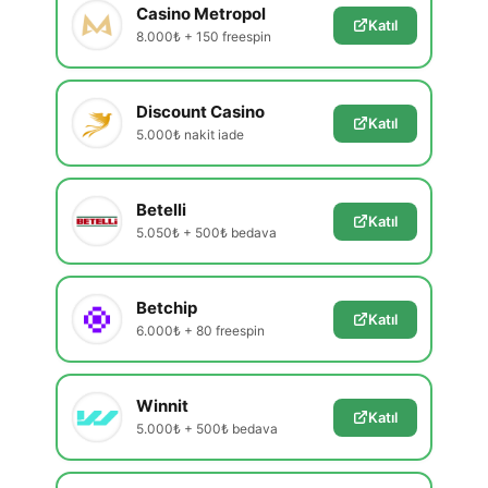
Casino Metropol
Katıl
8.000₺ + 150 freespin
Discount Casino
Katıl
5.000₺ nakit iade
Betelli
Katıl
5.050₺ + 500₺ bedava
Betchip
Katıl
6.000₺ + 80 freespin
Winnit
Katıl
5.000₺ + 500₺ bedava