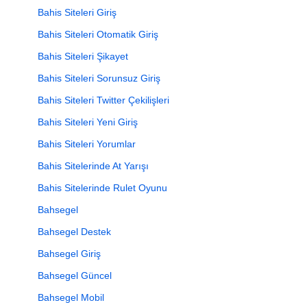
Bahis Siteleri Giriş
Bahis Siteleri Otomatik Giriş
Bahis Siteleri Şikayet
Bahis Siteleri Sorunsuz Giriş
Bahis Siteleri Twitter Çekilişleri
Bahis Siteleri Yeni Giriş
Bahis Siteleri Yorumlar
Bahis Sitelerinde At Yarışı
Bahis Sitelerinde Rulet Oyunu
Bahsegel
Bahsegel Destek
Bahsegel Giriş
Bahsegel Güncel
Bahsegel Mobil