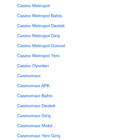
Casino Metropol
Casino Metropol Bahis
Casino Metropol Destek
Casino Metropol Giriş
Casino Metropol Güncel
Casino Metropol Yeni
Casino Oyunları
Casinomaxi
Casinomaxi APK
Casinomaxi Bahis
Casinomaxi Destek
Casinomaxi Giriş
Casinomaxi Mobil
Casinomaxi Yeni Giriş