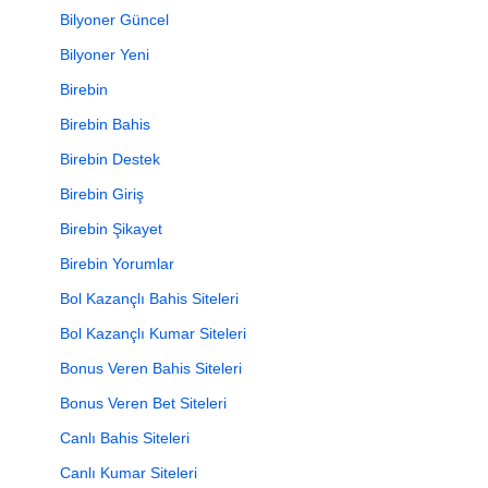
Bilyoner Güncel
Bilyoner Yeni
Birebin
Birebin Bahis
Birebin Destek
Birebin Giriş
Birebin Şikayet
Birebin Yorumlar
Bol Kazançlı Bahis Siteleri
Bol Kazançlı Kumar Siteleri
Bonus Veren Bahis Siteleri
Bonus Veren Bet Siteleri
Canlı Bahis Siteleri
Canlı Kumar Siteleri