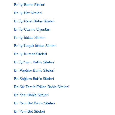
En İyi Bahis Siteleri
En İyi Bet Siteleri
En İyi Canlı Bahis Siteleri
En İyi Casino Oyunları
En İyi İddaa Siteleri
En İyi Kaçak İddaa Siteleri
En İyi Kumar Siteleri
En İyi Spor Bahis Siteleri
En Popüler Bahis Siteleri
En Sağlam Bahis Siteleri
En Sık Tercih Edilen Bahis Siteleri
En Yeni Bahis Siteleri
En Yeni Bet Bahis Siteleri
En Yeni Bet Siteleri