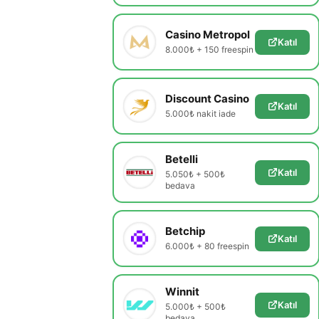
Casino Metropol
Katıl
8.000₺ + 150 freespin
Discount Casino
Katıl
5.000₺ nakit iade
Betelli
Katıl
5.050₺ + 500₺
bedava
Betchip
Katıl
6.000₺ + 80 freespin
Winnit
Katıl
5.000₺ + 500₺
bedava