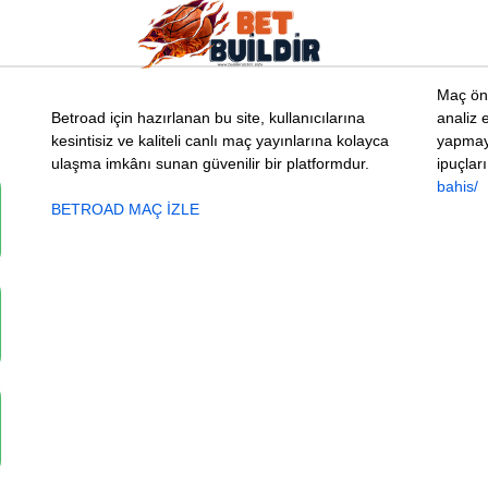
Maç önc
Betroad için hazırlanan bu site, kullanıcılarına
analiz 
kesintisiz ve kaliteli canlı maç yayınlarına kolayca
yapmayı
ulaşma imkânı sunan güvenilir bir platformdur.
ipuçları
bahis/
BETROAD MAÇ İZLE