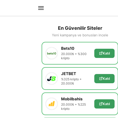
En Güvenilir Siteler
Yeni kampanya ve bonusları incele
Bets10
Katıl
20.000₺ + %300
kripto
JETBET
Katıl
%325 kripto +
20.000₺
Mobilbahis
Katıl
20.000₺ + %225
kripto