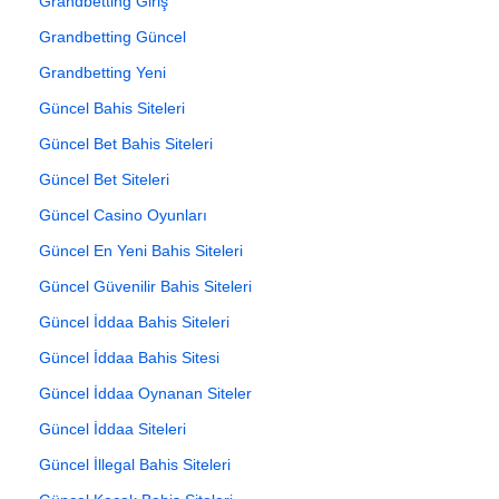
Grandbetting Giriş
Grandbetting Güncel
Grandbetting Yeni
Güncel Bahis Siteleri
Güncel Bet Bahis Siteleri
Güncel Bet Siteleri
Güncel Casino Oyunları
Güncel En Yeni Bahis Siteleri
Güncel Güvenilir Bahis Siteleri
Güncel İddaa Bahis Siteleri
Güncel İddaa Bahis Sitesi
Güncel İddaa Oynanan Siteler
Güncel İddaa Siteleri
Güncel İllegal Bahis Siteleri