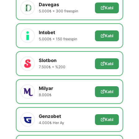
Davegas
Katıl
5.000₺ + 300 freespin
Intobet
Katıl
5.000₺ + 150 freespin
Slotbon
Katıl
7.500₺ + %200
Milyar
Katıl
8.000₺
Genzobet
Katıl
4.000₺ Her Ay