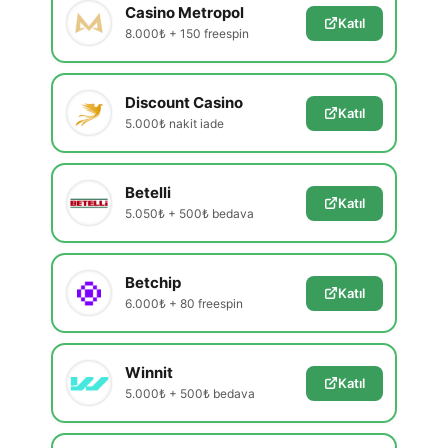
Casino Metropol
Katıl
8.000₺ + 150 freespin
Discount Casino
Katıl
5.000₺ nakit iade
Betelli
Katıl
5.050₺ + 500₺ bedava
Betchip
Katıl
6.000₺ + 80 freespin
Winnit
Katıl
5.000₺ + 500₺ bedava