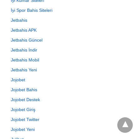
İyi Kumar Siteleri
İyi Spor Bahis Siteleri
Jetbahis
Jetbahis APK
Jetbahis Güncel
Jetbahis İndir
Jetbahis Mobil
Jetbahis Yeni
Jojobet
Jojobet Bahis
Jojobet Destek
Jojobet Giriş
Jojobet Twitter
Jojobet Yeni