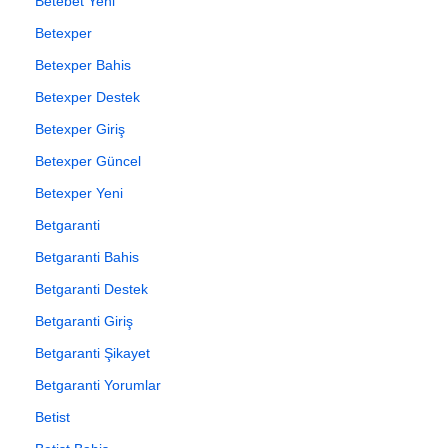
Betebet Yeni
Betexper
Betexper Bahis
Betexper Destek
Betexper Giriş
Betexper Güncel
Betexper Yeni
Betgaranti
Betgaranti Bahis
Betgaranti Destek
Betgaranti Giriş
Betgaranti Şikayet
Betgaranti Yorumlar
Betist