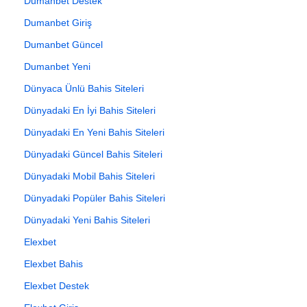
Dumanbet Destek
Dumanbet Giriş
Dumanbet Güncel
Dumanbet Yeni
Dünyaca Ünlü Bahis Siteleri
Dünyadaki En İyi Bahis Siteleri
Dünyadaki En Yeni Bahis Siteleri
Dünyadaki Güncel Bahis Siteleri
Dünyadaki Mobil Bahis Siteleri
Dünyadaki Popüler Bahis Siteleri
Dünyadaki Yeni Bahis Siteleri
Elexbet
Elexbet Bahis
Elexbet Destek