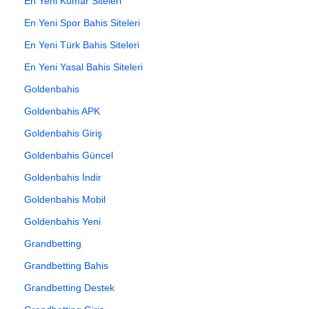
En Yeni Kumar Siteleri
En Yeni Spor Bahis Siteleri
En Yeni Türk Bahis Siteleri
En Yeni Yasal Bahis Siteleri
Goldenbahis
Goldenbahis APK
Goldenbahis Giriş
Goldenbahis Güncel
Goldenbahis İndir
Goldenbahis Mobil
Goldenbahis Yeni
Grandbetting
Grandbetting Bahis
Grandbetting Destek