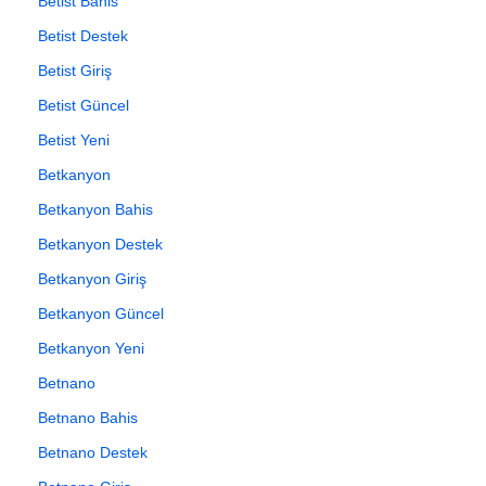
Betist Bahis
Betist Destek
Betist Giriş
Betist Güncel
Betist Yeni
Betkanyon
Betkanyon Bahis
Betkanyon Destek
Betkanyon Giriş
Betkanyon Güncel
Betkanyon Yeni
Betnano
Betnano Bahis
Betnano Destek