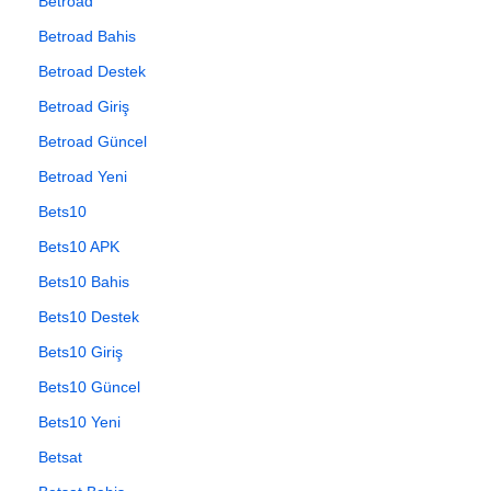
Betroad
Betroad Bahis
Betroad Destek
Betroad Giriş
Betroad Güncel
Betroad Yeni
Bets10
Bets10 APK
Bets10 Bahis
Bets10 Destek
Bets10 Giriş
Bets10 Güncel
Bets10 Yeni
Betsat