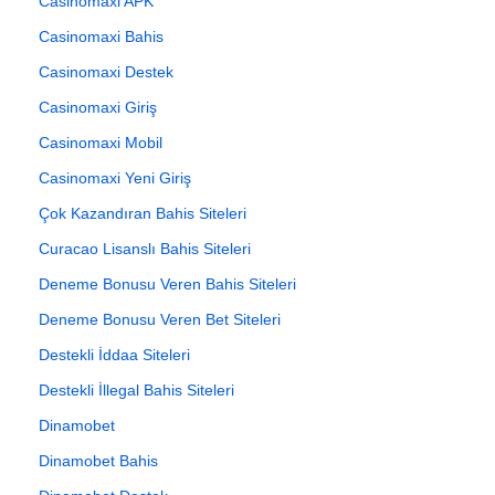
Casinomaxi APK
Casinomaxi Bahis
Casinomaxi Destek
Casinomaxi Giriş
Casinomaxi Mobil
Casinomaxi Yeni Giriş
Çok Kazandıran Bahis Siteleri
Curacao Lisanslı Bahis Siteleri
Deneme Bonusu Veren Bahis Siteleri
Deneme Bonusu Veren Bet Siteleri
Destekli İddaa Siteleri
Destekli İllegal Bahis Siteleri
Dinamobet
Dinamobet Bahis