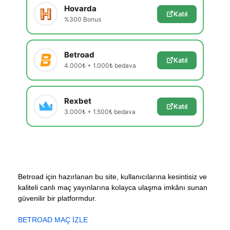
Hovarda
Katıl
%300 Bonus
Betroad
Katıl
4.000₺ + 1.000₺ bedava
Rexbet
Katıl
3.000₺ + 1.500₺ bedava
Betroad için hazırlanan bu site, kullanıcılarına kesintisiz ve
kaliteli canlı maç yayınlarına kolayca ulaşma imkânı sunan
güvenilir bir platformdur.
BETROAD MAÇ İZLE