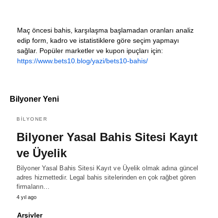
Maç öncesi bahis, karşılaşma başlamadan oranları analiz
edip form, kadro ve istatistiklere göre seçim yapmayı
sağlar. Popüler marketler ve kupon ipuçları için:
https://www.bets10.blog/yazi/bets10-bahis/
Bilyoner Yeni
BILYONER
Bilyoner Yasal Bahis Sitesi Kayıt
ve Üyelik
Bilyoner Yasal Bahis Sitesi Kayıt ve Üyelik olmak adına güncel
adres hizmettedir. Legal bahis sitelerinden en çok rağbet gören
firmaların…
4 yıl ago
Arşivler