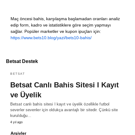
Maç öncesi bahis, karşılaşma başlamadan oranları analiz
edip form, kadro ve istatistiklere göre seçim yapmayı
sağlar. Popüler marketler ve kupon ipuçları için:
https://www.bets10.blog/yazi/bets10-bahis/
Betsat Destek
BETSAT
Betsat Canlı Bahis Sitesi l Kayıt
ve Üyelik
Betsat canlı bahis sitesi l kayıt ve üyelik özellikle futbol
severler sevenler için oldukça avantajlı bir sitedir. Çünkü site
kurulduğu…
4 yıl ago
Arşivler