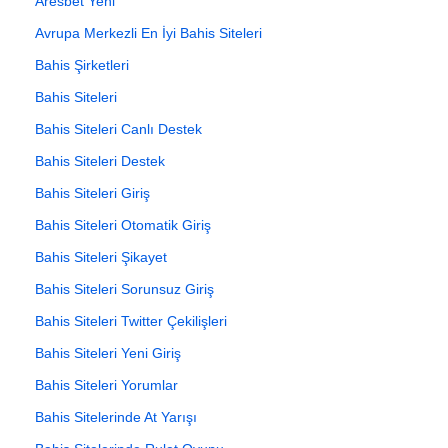
Aresbet Yeni
Avrupa Merkezli En İyi Bahis Siteleri
Bahis Şirketleri
Bahis Siteleri
Bahis Siteleri Canlı Destek
Bahis Siteleri Destek
Bahis Siteleri Giriş
Bahis Siteleri Otomatik Giriş
Bahis Siteleri Şikayet
Bahis Siteleri Sorunsuz Giriş
Bahis Siteleri Twitter Çekilişleri
Bahis Siteleri Yeni Giriş
Bahis Siteleri Yorumlar
Bahis Sitelerinde At Yarışı