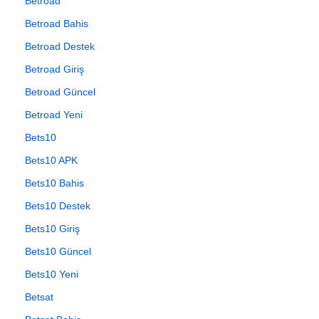
Betroad
Betroad Bahis
Betroad Destek
Betroad Giriş
Betroad Güncel
Betroad Yeni
Bets10
Bets10 APK
Bets10 Bahis
Bets10 Destek
Bets10 Giriş
Bets10 Güncel
Bets10 Yeni
Betsat