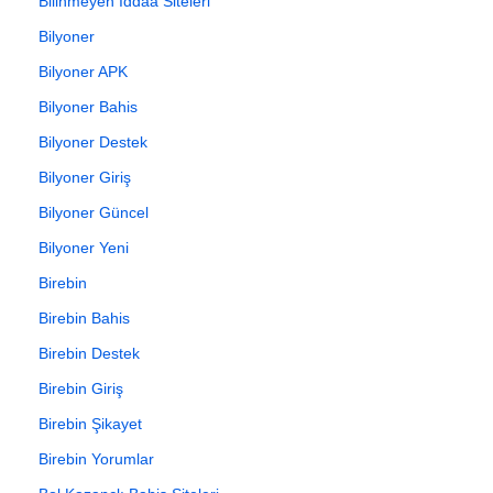
Bilinmeyen İddaa Siteleri
Bilyoner
Bilyoner APK
Bilyoner Bahis
Bilyoner Destek
Bilyoner Giriş
Bilyoner Güncel
Bilyoner Yeni
Birebin
Birebin Bahis
Birebin Destek
Birebin Giriş
Birebin Şikayet
Birebin Yorumlar