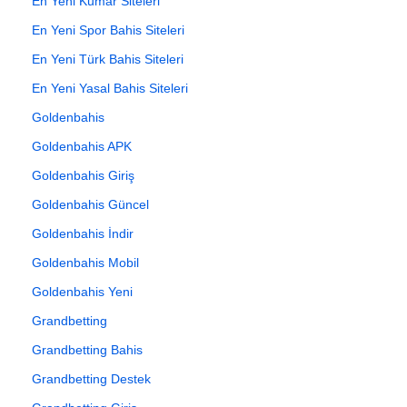
En Yeni Kumar Siteleri
En Yeni Spor Bahis Siteleri
En Yeni Türk Bahis Siteleri
En Yeni Yasal Bahis Siteleri
Goldenbahis
Goldenbahis APK
Goldenbahis Giriş
Goldenbahis Güncel
Goldenbahis İndir
Goldenbahis Mobil
Goldenbahis Yeni
Grandbetting
Grandbetting Bahis
Grandbetting Destek