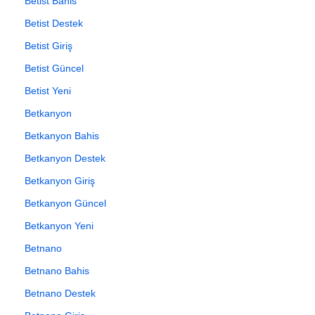
Betist Bahis
Betist Destek
Betist Giriş
Betist Güncel
Betist Yeni
Betkanyon
Betkanyon Bahis
Betkanyon Destek
Betkanyon Giriş
Betkanyon Güncel
Betkanyon Yeni
Betnano
Betnano Bahis
Betnano Destek