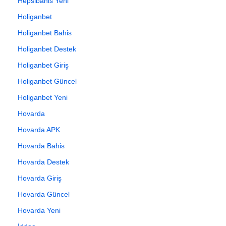
Hepsibahis Yeni
Holiganbet
Holiganbet Bahis
Holiganbet Destek
Holiganbet Giriş
Holiganbet Güncel
Holiganbet Yeni
Hovarda
Hovarda APK
Hovarda Bahis
Hovarda Destek
Hovarda Giriş
Hovarda Güncel
Hovarda Yeni