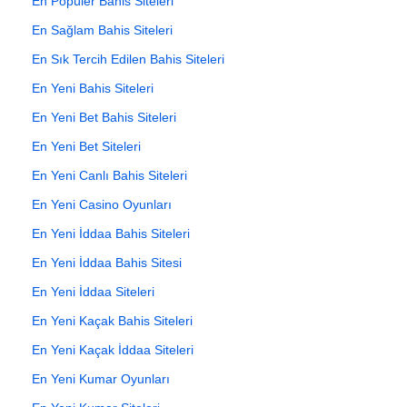
En Popüler Bahis Siteleri
En Sağlam Bahis Siteleri
En Sık Tercih Edilen Bahis Siteleri
En Yeni Bahis Siteleri
En Yeni Bet Bahis Siteleri
En Yeni Bet Siteleri
En Yeni Canlı Bahis Siteleri
En Yeni Casino Oyunları
En Yeni İddaa Bahis Siteleri
En Yeni İddaa Bahis Sitesi
En Yeni İddaa Siteleri
En Yeni Kaçak Bahis Siteleri
En Yeni Kaçak İddaa Siteleri
En Yeni Kumar Oyunları