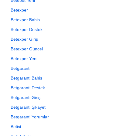
Betebet Yeni
Betexper
Betexper Bahis
Betexper Destek
Betexper Giriş
Betexper Güncel
Betexper Yeni
Betgaranti
Betgaranti Bahis
Betgaranti Destek
Betgaranti Giriş
Betgaranti Şikayet
Betgaranti Yorumlar
Betist