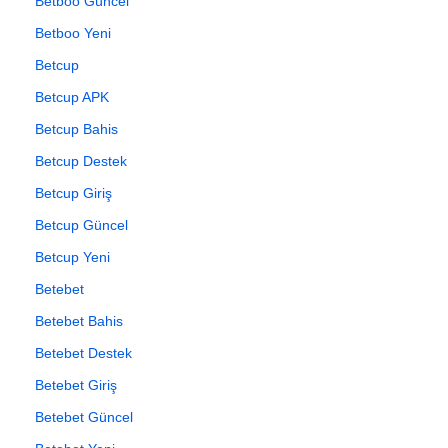
Betboo Güncel
Betboo Yeni
Betcup
Betcup APK
Betcup Bahis
Betcup Destek
Betcup Giriş
Betcup Güncel
Betcup Yeni
Betebet
Betebet Bahis
Betebet Destek
Betebet Giriş
Betebet Güncel