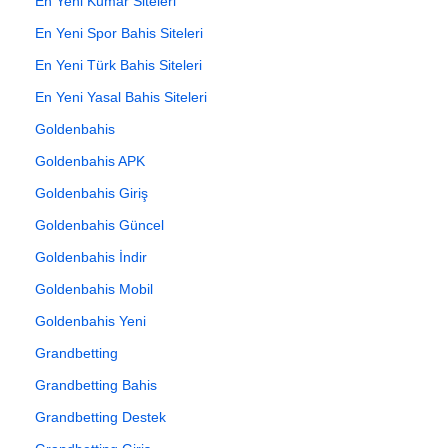
En Yeni Kumar Siteleri
En Yeni Spor Bahis Siteleri
En Yeni Türk Bahis Siteleri
En Yeni Yasal Bahis Siteleri
Goldenbahis
Goldenbahis APK
Goldenbahis Giriş
Goldenbahis Güncel
Goldenbahis İndir
Goldenbahis Mobil
Goldenbahis Yeni
Grandbetting
Grandbetting Bahis
Grandbetting Destek