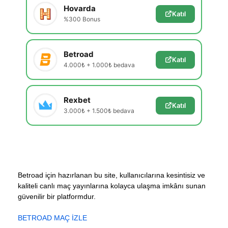
Hovarda
Katıl
%300 Bonus
Betroad
Katıl
4.000₺ + 1.000₺ bedava
Rexbet
Katıl
3.000₺ + 1.500₺ bedava
Betroad için hazırlanan bu site, kullanıcılarına kesintisiz ve
kaliteli canlı maç yayınlarına kolayca ulaşma imkânı sunan
güvenilir bir platformdur.
BETROAD MAÇ İZLE