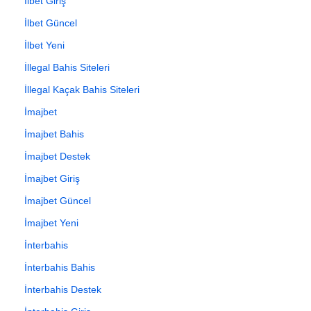
İlbet Giriş
İlbet Güncel
İlbet Yeni
İllegal Bahis Siteleri
İllegal Kaçak Bahis Siteleri
İmajbet
İmajbet Bahis
İmajbet Destek
İmajbet Giriş
İmajbet Güncel
İmajbet Yeni
İnterbahis
İnterbahis Bahis
İnterbahis Destek