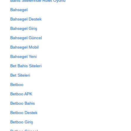
Bahis Sitelerinde Rulet Oyunu
Bahsegel
Bahsegel Destek
Bahsegel Giriş
Bahsegel Güncel
Bahsegel Mobil
Bahsegel Yeni
Bet Bahis Siteleri
Bet Siteleri
Betboo
Betboo APK
Betboo Bahis
Betboo Destek
Betboo Giriş