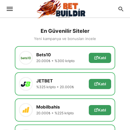
En Güvenilir Siteler
Yeni kampanya ve bonusları incele
Bets10
Katıl
20.000₺ + %300 kripto
JETBET
Katıl
%325 kripto + 20.000₺
Mobilbahis
Katıl
20.000₺ + %225 kripto