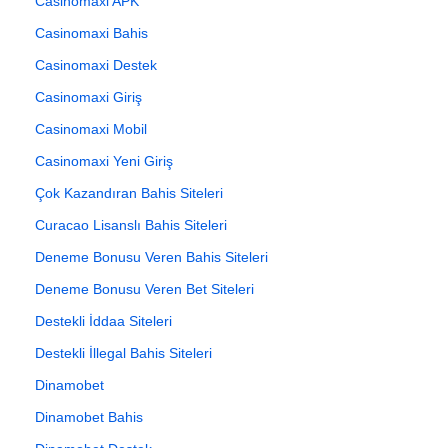
Casinomaxi APK
Casinomaxi Bahis
Casinomaxi Destek
Casinomaxi Giriş
Casinomaxi Mobil
Casinomaxi Yeni Giriş
Çok Kazandıran Bahis Siteleri
Curacao Lisanslı Bahis Siteleri
Deneme Bonusu Veren Bahis Siteleri
Deneme Bonusu Veren Bet Siteleri
Destekli İddaa Siteleri
Destekli İllegal Bahis Siteleri
Dinamobet
Dinamobet Bahis