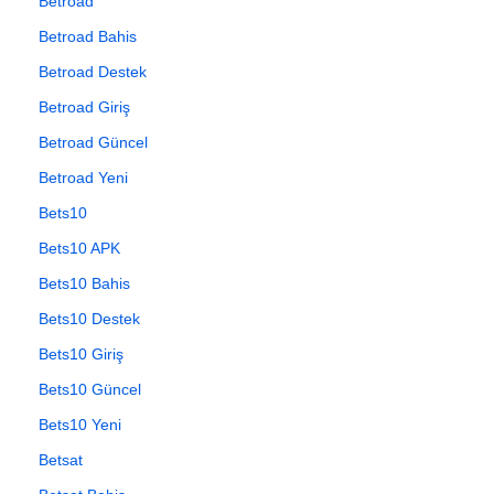
Betroad
Betroad Bahis
Betroad Destek
Betroad Giriş
Betroad Güncel
Betroad Yeni
Bets10
Bets10 APK
Bets10 Bahis
Bets10 Destek
Bets10 Giriş
Bets10 Güncel
Bets10 Yeni
Betsat