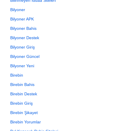
Bilinmeyen İddaa Siteleri
Bilyoner
Bilyoner APK
Bilyoner Bahis
Bilyoner Destek
Bilyoner Giriş
Bilyoner Güncel
Bilyoner Yeni
Birebin
Birebin Bahis
Birebin Destek
Birebin Giriş
Birebin Şikayet
Birebin Yorumlar