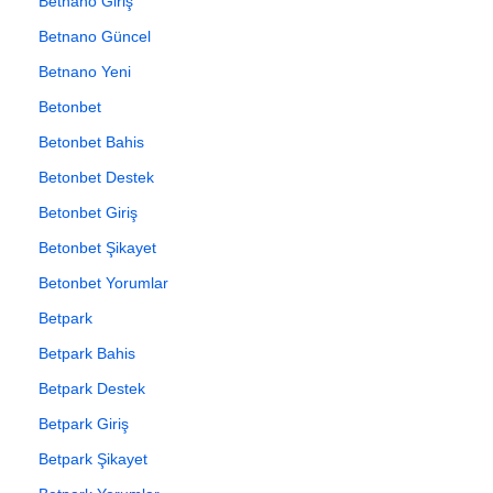
Betnano Giriş
Betnano Güncel
Betnano Yeni
Betonbet
Betonbet Bahis
Betonbet Destek
Betonbet Giriş
Betonbet Şikayet
Betonbet Yorumlar
Betpark
Betpark Bahis
Betpark Destek
Betpark Giriş
Betpark Şikayet