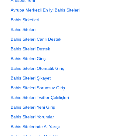
Aresbet Yeni
Avrupa Merkezli En İyi Bahis Siteleri
Bahis Şirketleri
Bahis Siteleri
Bahis Siteleri Canlı Destek
Bahis Siteleri Destek
Bahis Siteleri Giriş
Bahis Siteleri Otomatik Giriş
Bahis Siteleri Şikayet
Bahis Siteleri Sorunsuz Giriş
Bahis Siteleri Twitter Çekilişleri
Bahis Siteleri Yeni Giriş
Bahis Siteleri Yorumlar
Bahis Sitelerinde At Yarışı