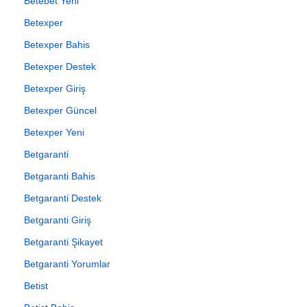
Betebet Yeni
Betexper
Betexper Bahis
Betexper Destek
Betexper Giriş
Betexper Güncel
Betexper Yeni
Betgaranti
Betgaranti Bahis
Betgaranti Destek
Betgaranti Giriş
Betgaranti Şikayet
Betgaranti Yorumlar
Betist