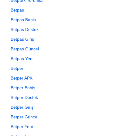
Betpark Yorumlar
Betpas
Betpas Bahis
Betpas Destek
Betpas Giriş
Betpas Güncel
Betpas Yeni
Betper
Betper APK
Betper Bahis
Betper Destek
Betper Giriş
Betper Güncel
Betper Yeni