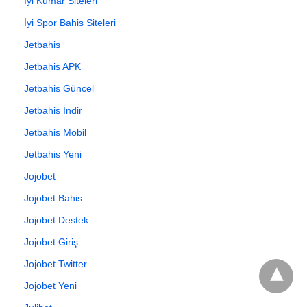
İyi Kumar Siteleri
İyi Spor Bahis Siteleri
Jetbahis
Jetbahis APK
Jetbahis Güncel
Jetbahis İndir
Jetbahis Mobil
Jetbahis Yeni
Jojobet
Jojobet Bahis
Jojobet Destek
Jojobet Giriş
Jojobet Twitter
Jojobet Yeni