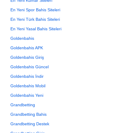
En Yeni Kumar Siteleri
En Yeni Spor Bahis Siteleri
En Yeni Türk Bahis Siteleri
En Yeni Yasal Bahis Siteleri
Goldenbahis
Goldenbahis APK
Goldenbahis Giriş
Goldenbahis Güncel
Goldenbahis İndir
Goldenbahis Mobil
Goldenbahis Yeni
Grandbetting
Grandbetting Bahis
Grandbetting Destek