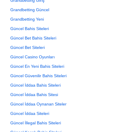
Grandbetting Giriş
Grandbetting Güncel
Grandbetting Yeni
Güncel Bahis Siteleri
Güncel Bet Bahis Siteleri
Güncel Bet Siteleri
Güncel Casino Oyunları
Güncel En Yeni Bahis Siteleri
Güncel Güvenilir Bahis Siteleri
Güncel İddaa Bahis Siteleri
Güncel İddaa Bahis Sitesi
Güncel İddaa Oynanan Siteler
Güncel İddaa Siteleri
Güncel İllegal Bahis Siteleri