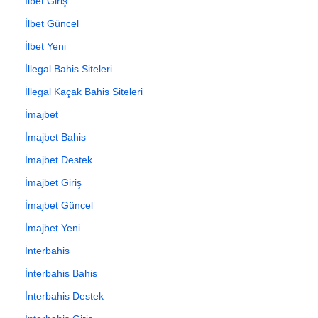
İlbet Giriş
İlbet Güncel
İlbet Yeni
İllegal Bahis Siteleri
İllegal Kaçak Bahis Siteleri
İmajbet
İmajbet Bahis
İmajbet Destek
İmajbet Giriş
İmajbet Güncel
İmajbet Yeni
İnterbahis
İnterbahis Bahis
İnterbahis Destek