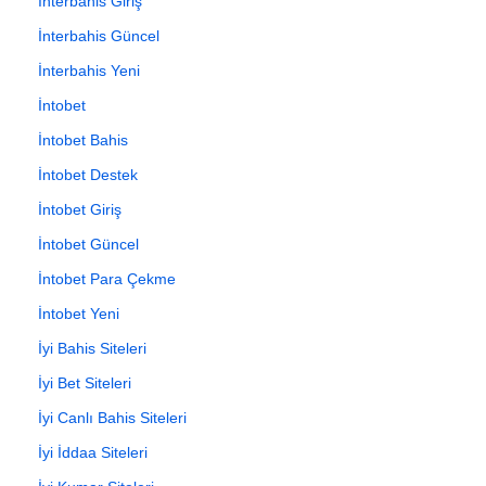
İnterbahis Giriş
İnterbahis Güncel
İnterbahis Yeni
İntobet
İntobet Bahis
İntobet Destek
İntobet Giriş
İntobet Güncel
İntobet Para Çekme
İntobet Yeni
İyi Bahis Siteleri
İyi Bet Siteleri
İyi Canlı Bahis Siteleri
İyi İddaa Siteleri