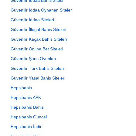
Güvenilir İddaa Bahis Sitesi
Güvenilir İddaa Oynanan Siteler
Güvenilir İddaa Siteleri
Güvenilir İllegal Bahis Siteleri
Güvenilir Kaçak Bahis Siteleri
Güvenilir Online Bet Siteleri
Güvenilir Şans Oyunları
Güvenilir Türk Bahis Siteleri
Güvenilir Yasal Bahis Siteleri
Hepsibahis
Hepsibahis APK
Hepsibahis Bahis
Hepsibahis Güncel
Hepsibahis İndir