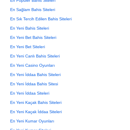
En Popüler Bahis Siteleri
En Sağlam Bahis Siteleri
En Sık Tercih Edilen Bahis Siteleri
En Yeni Bahis Siteleri
En Yeni Bet Bahis Siteleri
En Yeni Bet Siteleri
En Yeni Canlı Bahis Siteleri
En Yeni Casino Oyunları
En Yeni İddaa Bahis Siteleri
En Yeni İddaa Bahis Sitesi
En Yeni İddaa Siteleri
En Yeni Kaçak Bahis Siteleri
En Yeni Kaçak İddaa Siteleri
En Yeni Kumar Oyunları