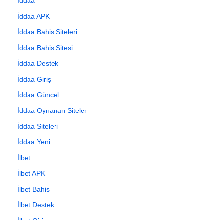
İddaa
İddaa APK
İddaa Bahis Siteleri
İddaa Bahis Sitesi
İddaa Destek
İddaa Giriş
İddaa Güncel
İddaa Oynanan Siteler
İddaa Siteleri
İddaa Yeni
İlbet
İlbet APK
İlbet Bahis
İlbet Destek