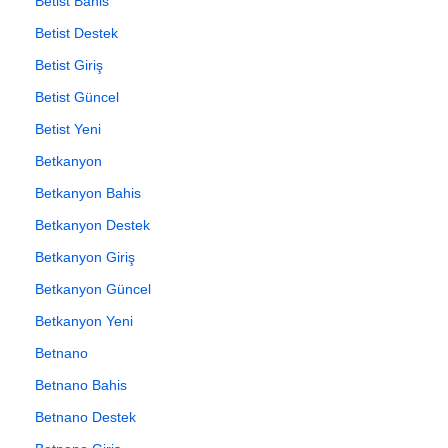
Betist Bahis
Betist Destek
Betist Giriş
Betist Güncel
Betist Yeni
Betkanyon
Betkanyon Bahis
Betkanyon Destek
Betkanyon Giriş
Betkanyon Güncel
Betkanyon Yeni
Betnano
Betnano Bahis
Betnano Destek