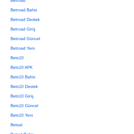
Betroad
Betroad Bahis
Betroad Destek
Betroad Giriş
Betroad Güncel
Betroad Yeni
Bets10
Bets10 APK
Bets10 Bahis
Bets10 Destek
Bets10 Giriş
Bets10 Güncel
Bets10 Yeni
Betsat