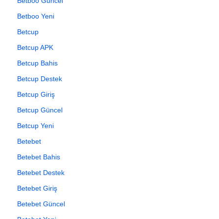
Betboo Güncel
Betboo Yeni
Betcup
Betcup APK
Betcup Bahis
Betcup Destek
Betcup Giriş
Betcup Güncel
Betcup Yeni
Betebet
Betebet Bahis
Betebet Destek
Betebet Giriş
Betebet Güncel