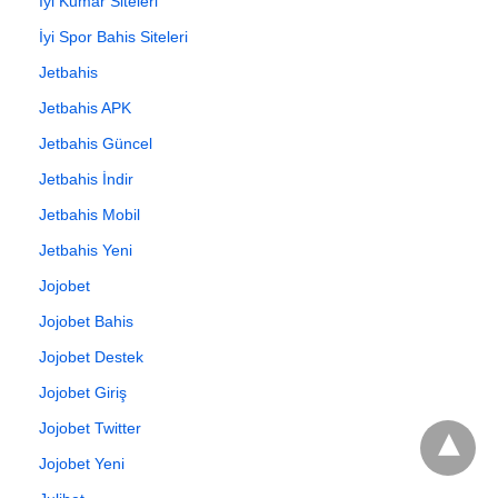
İyi Kumar Siteleri
İyi Spor Bahis Siteleri
Jetbahis
Jetbahis APK
Jetbahis Güncel
Jetbahis İndir
Jetbahis Mobil
Jetbahis Yeni
Jojobet
Jojobet Bahis
Jojobet Destek
Jojobet Giriş
Jojobet Twitter
Jojobet Yeni