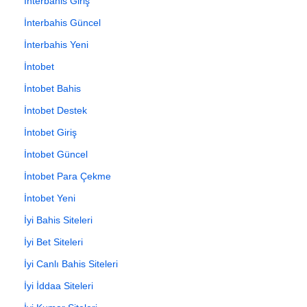
İnterbahis Giriş
İnterbahis Güncel
İnterbahis Yeni
İntobet
İntobet Bahis
İntobet Destek
İntobet Giriş
İntobet Güncel
İntobet Para Çekme
İntobet Yeni
İyi Bahis Siteleri
İyi Bet Siteleri
İyi Canlı Bahis Siteleri
İyi İddaa Siteleri