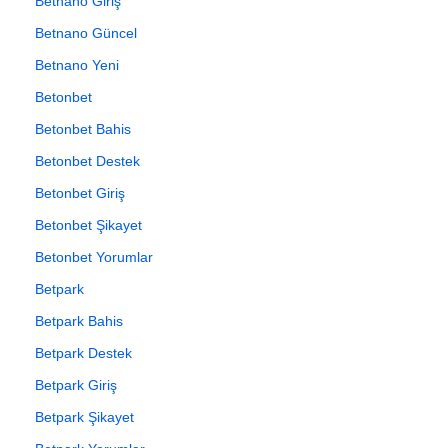
Betnano Giriş
Betnano Güncel
Betnano Yeni
Betonbet
Betonbet Bahis
Betonbet Destek
Betonbet Giriş
Betonbet Şikayet
Betonbet Yorumlar
Betpark
Betpark Bahis
Betpark Destek
Betpark Giriş
Betpark Şikayet