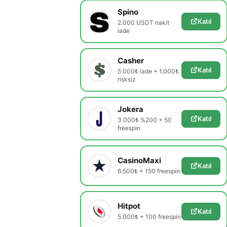
Spino
Katıl
2.000 USDT nakit
iade
Casher
Katıl
5.000₺ iade + 1.000₺
risksiz
Jokera
Katıl
3.000₺ %200 + 50
freespin
CasinoMaxi
Katıl
6.500₺ + 150 freespin
Hitpot
Katıl
5.000₺ + 100 freespin