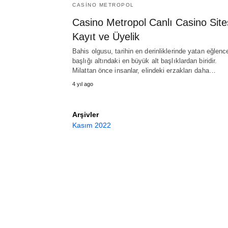
CASINO METROPOL
Casino Metropol Canlı Casino Sites
Kayıt ve Üyelik
Bahis olgusu, tarihin en derinliklerinde yatan eğlenc
başlığı altındaki en büyük alt başlıklardan biridir.
Milattan önce insanlar, elindeki erzakları daha…
4 yıl ago
Arşivler
Kasım 2022