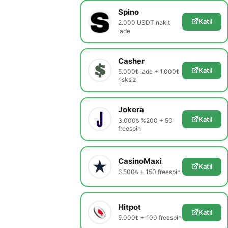
Spino
Katıl
2.000 USDT nakit
iade
Casher
Katıl
5.000₺ iade + 1.000₺
risksiz
Jokera
Katıl
3.000₺ %200 + 50
freespin
CasinoMaxi
Katıl
6.500₺ + 150 freespin
Hitpot
Katıl
5.000₺ + 100 freespin