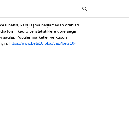
esi bahis, karşılaşma başlamadan oranları
edip form, kadro ve istatistiklere göre seçim
 sağlar. Popüler marketler ve kupon
 için:
https://www.bets10.blog/yazi/bets10-
Typ
your
sea
que
and
hit
ente