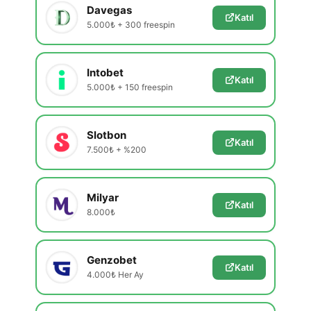
Davegas
Katıl
5.000₺ + 300 freespin
Intobet
Katıl
5.000₺ + 150 freespin
Slotbon
Katıl
7.500₺ + %200
Milyar
Katıl
8.000₺
Genzobet
Katıl
4.000₺ Her Ay