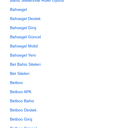
Bahis Sitelerinde Rulet Oyunu
Bahsegel
Bahsegel Destek
Bahsegel Giriş
Bahsegel Güncel
Bahsegel Mobil
Bahsegel Yeni
Bet Bahis Siteleri
Bet Siteleri
Betboo
Betboo APK
Betboo Bahis
Betboo Destek
Betboo Giriş