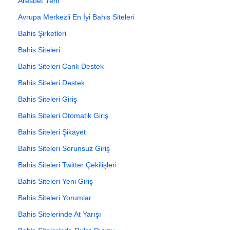
Aresbet Yeni
Avrupa Merkezli En İyi Bahis Siteleri
Bahis Şirketleri
Bahis Siteleri
Bahis Siteleri Canlı Destek
Bahis Siteleri Destek
Bahis Siteleri Giriş
Bahis Siteleri Otomatik Giriş
Bahis Siteleri Şikayet
Bahis Siteleri Sorunsuz Giriş
Bahis Siteleri Twitter Çekilişleri
Bahis Siteleri Yeni Giriş
Bahis Siteleri Yorumlar
Bahis Sitelerinde At Yarışı