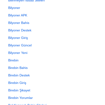
Bilinmeyen İddaa Siteleri
Bilyoner
Bilyoner APK
Bilyoner Bahis
Bilyoner Destek
Bilyoner Giriş
Bilyoner Güncel
Bilyoner Yeni
Birebin
Birebin Bahis
Birebin Destek
Birebin Giriş
Birebin Şikayet
Birebin Yorumlar