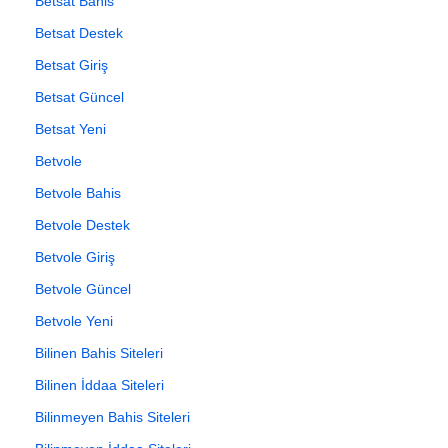
Betsat Bahis
Betsat Destek
Betsat Giriş
Betsat Güncel
Betsat Yeni
Betvole
Betvole Bahis
Betvole Destek
Betvole Giriş
Betvole Güncel
Betvole Yeni
Bilinen Bahis Siteleri
Bilinen İddaa Siteleri
Bilinmeyen Bahis Siteleri