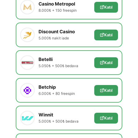
Casino Metropol
Katıl
8.000₺ + 150 freespin
Discount Casino
Katıl
5.000₺ nakit iade
Betelli
Katıl
5.050₺ + 500₺ bedava
Betchip
Katıl
6.000₺ + 80 freespin
Winnit
Katıl
5.000₺ + 500₺ bedava