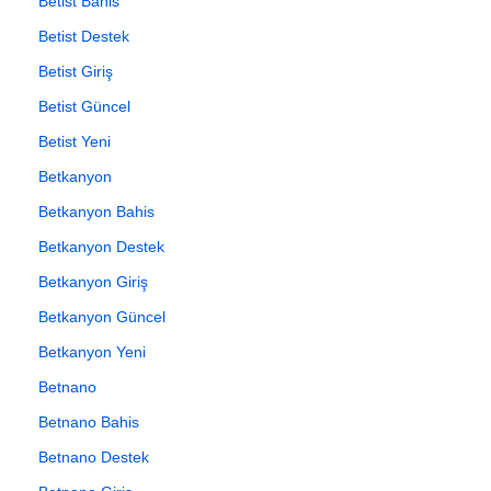
Betist Bahis
Betist Destek
Betist Giriş
Betist Güncel
Betist Yeni
Betkanyon
Betkanyon Bahis
Betkanyon Destek
Betkanyon Giriş
Betkanyon Güncel
Betkanyon Yeni
Betnano
Betnano Bahis
Betnano Destek