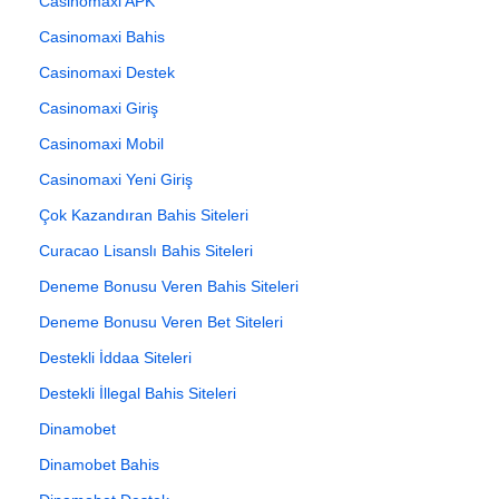
Casinomaxi APK
Casinomaxi Bahis
Casinomaxi Destek
Casinomaxi Giriş
Casinomaxi Mobil
Casinomaxi Yeni Giriş
Çok Kazandıran Bahis Siteleri
Curacao Lisanslı Bahis Siteleri
Deneme Bonusu Veren Bahis Siteleri
Deneme Bonusu Veren Bet Siteleri
Destekli İddaa Siteleri
Destekli İllegal Bahis Siteleri
Dinamobet
Dinamobet Bahis