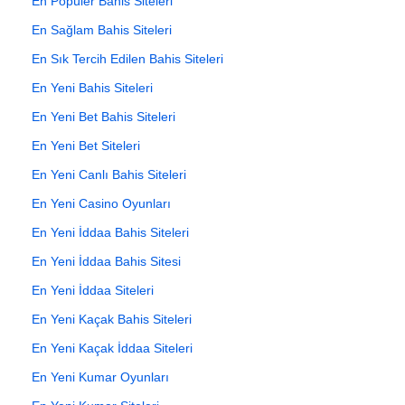
En Popüler Bahis Siteleri
En Sağlam Bahis Siteleri
En Sık Tercih Edilen Bahis Siteleri
En Yeni Bahis Siteleri
En Yeni Bet Bahis Siteleri
En Yeni Bet Siteleri
En Yeni Canlı Bahis Siteleri
En Yeni Casino Oyunları
En Yeni İddaa Bahis Siteleri
En Yeni İddaa Bahis Sitesi
En Yeni İddaa Siteleri
En Yeni Kaçak Bahis Siteleri
En Yeni Kaçak İddaa Siteleri
En Yeni Kumar Oyunları