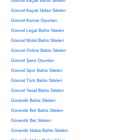
Güncel Kaçak Bahis Siteleri
Güncel Kaçak İddaa Siteleri
Güncel Kumar Oyunları
Güncel Legal Bahis Siteleri
Güncel Mobil Bahis Siteleri
Güncel Online Bahis Siteleri
Güncel Şans Oyunları
Güncel Spor Bahis Siteleri
Güncel Türk Bahis Siteleri
Güncel Yasal Bahis Siteleri
Güvenilir Bahis Siteleri
Güvenilir Bet Bahis Siteleri
Güvenilir Bet Siteleri
Güvenilir İddaa Bahis Siteleri