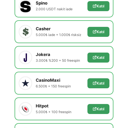
Spino
Katıl
2.000 USDT nakit iade
Casher
Katıl
5.000₺ iade + 1.000₺ risksiz
Jokera
Katıl
3.000₺ %200 + 50 freespin
CasinoMaxi
Katıl
6.500₺ + 150 freespin
Hitpot
Katıl
5.000₺ + 100 freespin