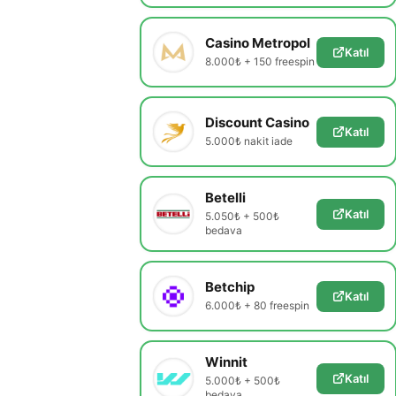
Casino Metropol
Katıl
8.000₺ + 150 freespin
Discount Casino
Katıl
5.000₺ nakit iade
Betelli
Katıl
5.050₺ + 500₺
bedava
Betchip
Katıl
6.000₺ + 80 freespin
Winnit
Katıl
5.000₺ + 500₺
bedava