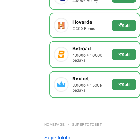
4.000₺ Her Ay
Hovarda
Katıl
%300 Bonus
Betroad
Katıl
4.000₺ + 1.000₺
bedava
Rexbet
Katıl
3.000₺ + 1.500₺
bedava
HOMEPAGE
SÜPERTOTOBET
Süpertotobet