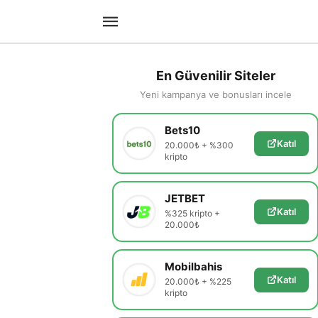
En Güvenilir Siteler
Yeni kampanya ve bonusları incele
Bets10
Katıl
20.000₺ + %300
kripto
JETBET
Katıl
%325 kripto +
20.000₺
Mobilbahis
Katıl
20.000₺ + %225
kripto