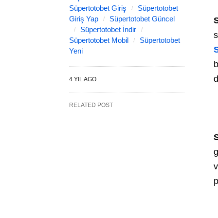
Süpertotobet Giriş
Süpertotobet
Giriş Yap
Süpertotobet Güncel
S
Süpertotobet İndir
s
Süpertotobet Mobil
Süpertotobet
Yeni
b
d
4 YIL AGO
RELATED POST
S
g
v
p