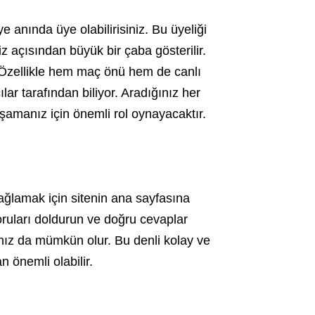
ye anında üye olabilirisiniz. Bu üyeliği
 açısından büyük bir çaba gösterilir.
. Özellikle hem maç önü hem de canlı
ılar tarafından biliyor. Aradığınız her
aşamanız için önemli rol oynayacaktır.
ağlamak için sitenin ana sayfasına
oruları doldurun ve doğru cevaplar
nız da mümkün olur. Bu denli kolay ve
an önemli olabilir.