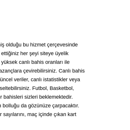
rmiş olduğu bu hizmet çerçevesinde
ttiğiniz her şeyi siteye üyelik
üksek canlı bahis oranları ile
azançlara çevirebilirsiniz. Canlı bahis
cel veriler, canlı istatistikler veya
eltebilirsiniz. Futbol, Basketbol,
 bahisleri sizleri beklemektedir.
n bolluğu da gözünüze çarpacaktır.
 sayılarını, maç içinde çıkan kart