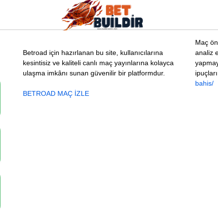
Maç önc
Betroad için hazırlanan bu site, kullanıcılarına
analiz 
kesintisiz ve kaliteli canlı maç yayınlarına kolayca
yapmayı
ulaşma imkânı sunan güvenilir bir platformdur.
ipuçları
bahis/
BETROAD MAÇ İZLE