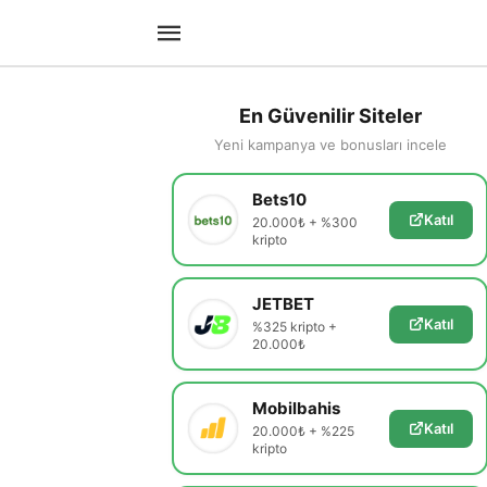
En Güvenilir Siteler
Yeni kampanya ve bonusları incele
Bets10
Katıl
20.000₺ + %300
kripto
JETBET
Katıl
%325 kripto +
20.000₺
Mobilbahis
Katıl
20.000₺ + %225
kripto