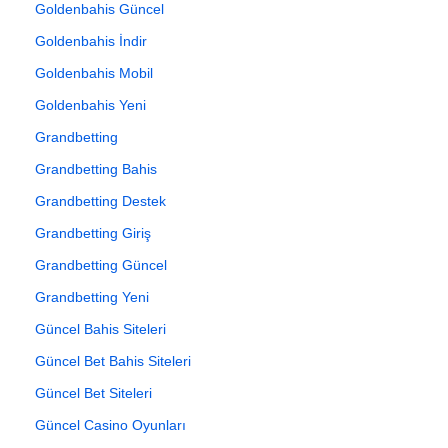
Goldenbahis Güncel
Goldenbahis İndir
Goldenbahis Mobil
Goldenbahis Yeni
Grandbetting
Grandbetting Bahis
Grandbetting Destek
Grandbetting Giriş
Grandbetting Güncel
Grandbetting Yeni
Güncel Bahis Siteleri
Güncel Bet Bahis Siteleri
Güncel Bet Siteleri
Güncel Casino Oyunları