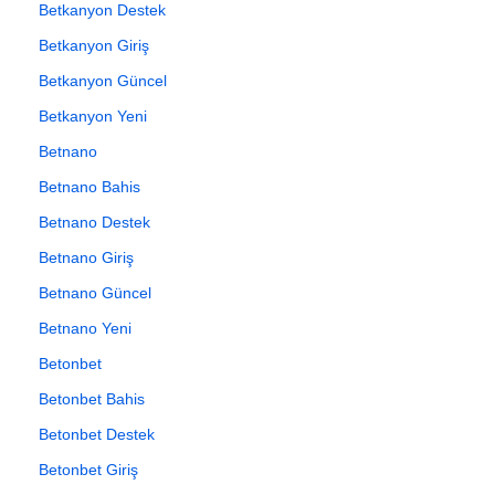
Betkanyon Destek
Betkanyon Giriş
Betkanyon Güncel
Betkanyon Yeni
Betnano
Betnano Bahis
Betnano Destek
Betnano Giriş
Betnano Güncel
Betnano Yeni
Betonbet
Betonbet Bahis
Betonbet Destek
Betonbet Giriş