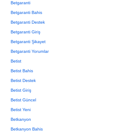
Betgaranti
Betgaranti Bahis
Betgaranti Destek
Betgaranti Giriş
Betgaranti Şikayet
Betgaranti Yorumlar
Betist
Betist Bahis
Betist Destek
Betist Giriş
Betist Güncel
Betist Yeni
Betkanyon
Betkanyon Bahis