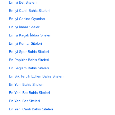
En İyi Bet Siteleri
En İyi Canlı Bahis Siteleri
En İyi Casino Oyunları
En İyi İddaa Siteleri
En İyi Kaçak İddaa Siteleri
En İyi Kumar Siteleri
En İyi Spor Bahis Siteleri
En Popüler Bahis Siteleri
En Sağlam Bahis Siteleri
En Sık Tercih Edilen Bahis Siteleri
En Yeni Bahis Siteleri
En Yeni Bet Bahis Siteleri
En Yeni Bet Siteleri
En Yeni Canlı Bahis Siteleri