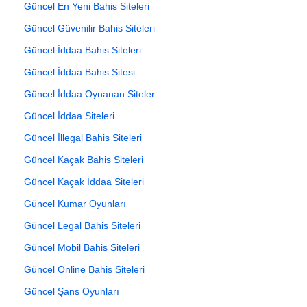
Güncel En Yeni Bahis Siteleri
Güncel Güvenilir Bahis Siteleri
Güncel İddaa Bahis Siteleri
Güncel İddaa Bahis Sitesi
Güncel İddaa Oynanan Siteler
Güncel İddaa Siteleri
Güncel İllegal Bahis Siteleri
Güncel Kaçak Bahis Siteleri
Güncel Kaçak İddaa Siteleri
Güncel Kumar Oyunları
Güncel Legal Bahis Siteleri
Güncel Mobil Bahis Siteleri
Güncel Online Bahis Siteleri
Güncel Şans Oyunları