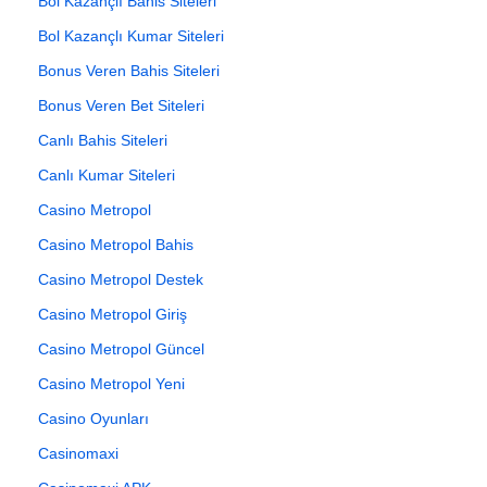
Bol Kazançlı Bahis Siteleri
Bol Kazançlı Kumar Siteleri
Bonus Veren Bahis Siteleri
Bonus Veren Bet Siteleri
Canlı Bahis Siteleri
Canlı Kumar Siteleri
Casino Metropol
Casino Metropol Bahis
Casino Metropol Destek
Casino Metropol Giriş
Casino Metropol Güncel
Casino Metropol Yeni
Casino Oyunları
Casinomaxi