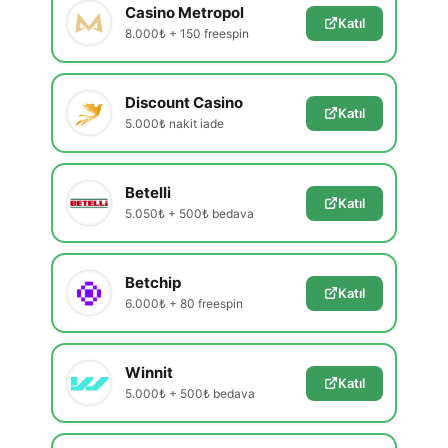
Casino Metropol
Katıl
8.000₺ + 150 freespin
Discount Casino
Katıl
5.000₺ nakit iade
Betelli
Katıl
5.050₺ + 500₺ bedava
Betchip
Katıl
6.000₺ + 80 freespin
Winnit
Katıl
5.000₺ + 500₺ bedava