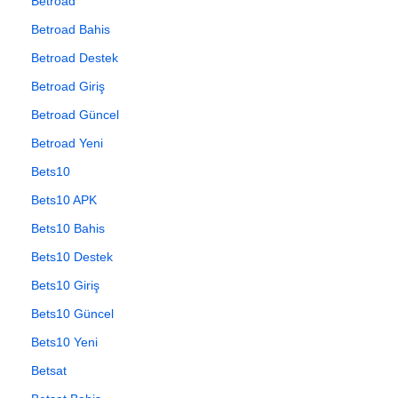
Betroad
Betroad Bahis
Betroad Destek
Betroad Giriş
Betroad Güncel
Betroad Yeni
Bets10
Bets10 APK
Bets10 Bahis
Bets10 Destek
Bets10 Giriş
Bets10 Güncel
Bets10 Yeni
Betsat