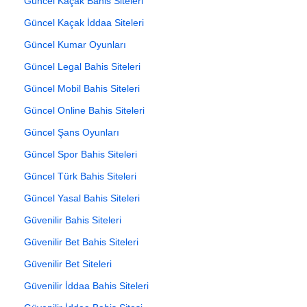
Güncel Kaçak Bahis Siteleri
Güncel Kaçak İddaa Siteleri
Güncel Kumar Oyunları
Güncel Legal Bahis Siteleri
Güncel Mobil Bahis Siteleri
Güncel Online Bahis Siteleri
Güncel Şans Oyunları
Güncel Spor Bahis Siteleri
Güncel Türk Bahis Siteleri
Güncel Yasal Bahis Siteleri
Güvenilir Bahis Siteleri
Güvenilir Bet Bahis Siteleri
Güvenilir Bet Siteleri
Güvenilir İddaa Bahis Siteleri