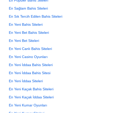
En Popüler Bahis Siteleri
En Sağlam Bahis Siteleri
En Sık Tercih Edilen Bahis Siteleri
En Yeni Bahis Siteleri
En Yeni Bet Bahis Siteleri
En Yeni Bet Siteleri
En Yeni Canlı Bahis Siteleri
En Yeni Casino Oyunları
En Yeni İddaa Bahis Siteleri
En Yeni İddaa Bahis Sitesi
En Yeni İddaa Siteleri
En Yeni Kaçak Bahis Siteleri
En Yeni Kaçak İddaa Siteleri
En Yeni Kumar Oyunları