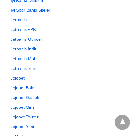
İyi Kumar Siteleri
İyi Spor Bahis Siteleri
Jetbahis
Jetbahis APK
Jetbahis Güncel
Jetbahis İndir
Jetbahis Mobil
Jetbahis Yeni
Jojobet
Jojobet Bahis
Jojobet Destek
Jojobet Giriş
Jojobet Twitter
Jojobet Yeni