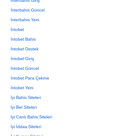
İnterbahis Giriş
İnterbahis Güncel
İnterbahis Yeni
İntobet
İntobet Bahis
İntobet Destek
İntobet Giriş
İntobet Güncel
İntobet Para Çekme
İntobet Yeni
İyi Bahis Siteleri
İyi Bet Siteleri
İyi Canlı Bahis Siteleri
İyi İddaa Siteleri