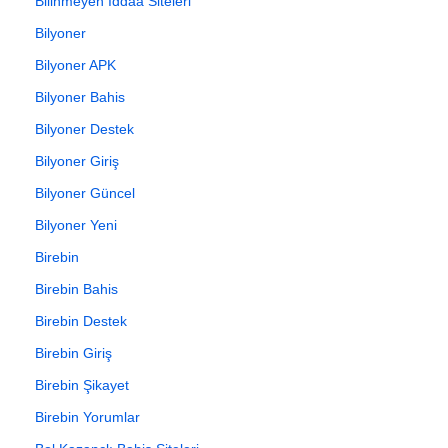
Bilinmeyen İddaa Siteleri
Bilyoner
Bilyoner APK
Bilyoner Bahis
Bilyoner Destek
Bilyoner Giriş
Bilyoner Güncel
Bilyoner Yeni
Birebin
Birebin Bahis
Birebin Destek
Birebin Giriş
Birebin Şikayet
Birebin Yorumlar