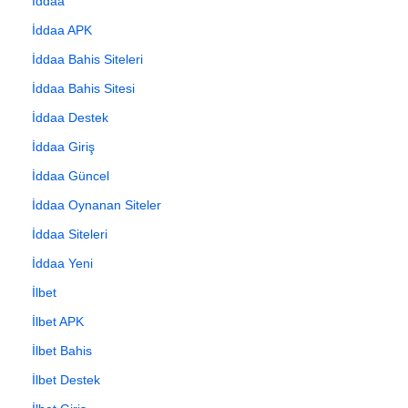
İddaa
İddaa APK
İddaa Bahis Siteleri
İddaa Bahis Sitesi
İddaa Destek
İddaa Giriş
İddaa Güncel
İddaa Oynanan Siteler
İddaa Siteleri
İddaa Yeni
İlbet
İlbet APK
İlbet Bahis
İlbet Destek