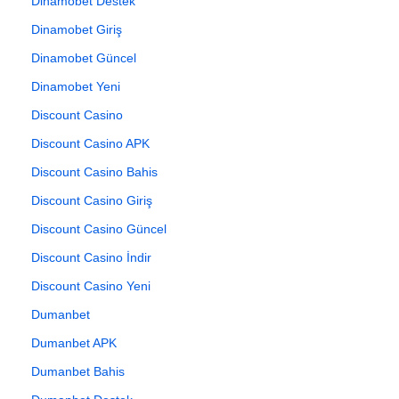
Dinamobet Destek
Dinamobet Giriş
Dinamobet Güncel
Dinamobet Yeni
Discount Casino
Discount Casino APK
Discount Casino Bahis
Discount Casino Giriş
Discount Casino Güncel
Discount Casino İndir
Discount Casino Yeni
Dumanbet
Dumanbet APK
Dumanbet Bahis