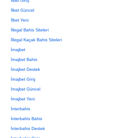
İlbet Giriş
İlbet Güncel
İlbet Yeni
İllegal Bahis Siteleri
İllegal Kaçak Bahis Siteleri
İmajbet
İmajbet Bahis
İmajbet Destek
İmajbet Giriş
İmajbet Güncel
İmajbet Yeni
İnterbahis
İnterbahis Bahis
İnterbahis Destek