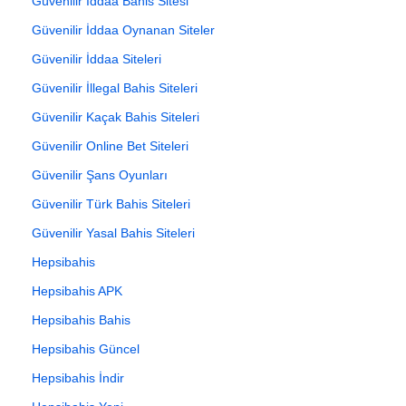
Güvenilir İddaa Bahis Sitesi
Güvenilir İddaa Oynanan Siteler
Güvenilir İddaa Siteleri
Güvenilir İllegal Bahis Siteleri
Güvenilir Kaçak Bahis Siteleri
Güvenilir Online Bet Siteleri
Güvenilir Şans Oyunları
Güvenilir Türk Bahis Siteleri
Güvenilir Yasal Bahis Siteleri
Hepsibahis
Hepsibahis APK
Hepsibahis Bahis
Hepsibahis Güncel
Hepsibahis İndir