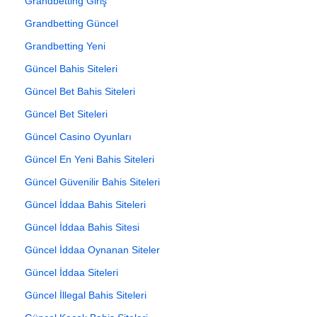
Grandbetting Giriş
Grandbetting Güncel
Grandbetting Yeni
Güncel Bahis Siteleri
Güncel Bet Bahis Siteleri
Güncel Bet Siteleri
Güncel Casino Oyunları
Güncel En Yeni Bahis Siteleri
Güncel Güvenilir Bahis Siteleri
Güncel İddaa Bahis Siteleri
Güncel İddaa Bahis Sitesi
Güncel İddaa Oynanan Siteler
Güncel İddaa Siteleri
Güncel İllegal Bahis Siteleri