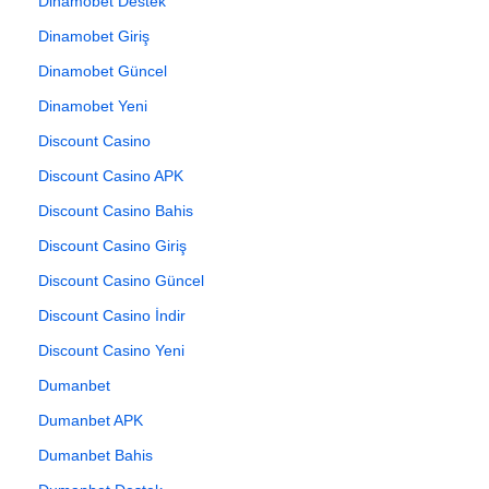
Dinamobet Destek
Dinamobet Giriş
Dinamobet Güncel
Dinamobet Yeni
Discount Casino
Discount Casino APK
Discount Casino Bahis
Discount Casino Giriş
Discount Casino Güncel
Discount Casino İndir
Discount Casino Yeni
Dumanbet
Dumanbet APK
Dumanbet Bahis