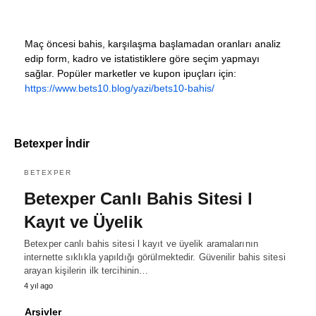
Maç öncesi bahis, karşılaşma başlamadan oranları analiz
edip form, kadro ve istatistiklere göre seçim yapmayı
sağlar. Popüler marketler ve kupon ipuçları için:
https://www.bets10.blog/yazi/bets10-bahis/
Betexper İndir
BETEXPER
Betexper Canlı Bahis Sitesi l
Kayıt ve Üyelik
Betexper canlı bahis sitesi l kayıt ve üyelik aramalarının
internette sıklıkla yapıldığı görülmektedir. Güvenilir bahis sitesi
arayan kişilerin ilk tercihinin…
4 yıl ago
Arşivler