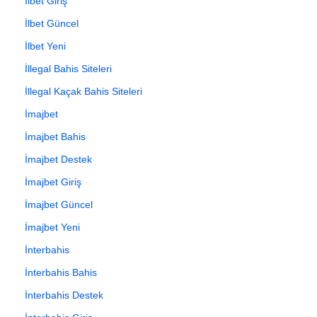
İlbet Giriş
İlbet Güncel
İlbet Yeni
İllegal Bahis Siteleri
İllegal Kaçak Bahis Siteleri
İmajbet
İmajbet Bahis
İmajbet Destek
İmajbet Giriş
İmajbet Güncel
İmajbet Yeni
İnterbahis
İnterbahis Bahis
İnterbahis Destek