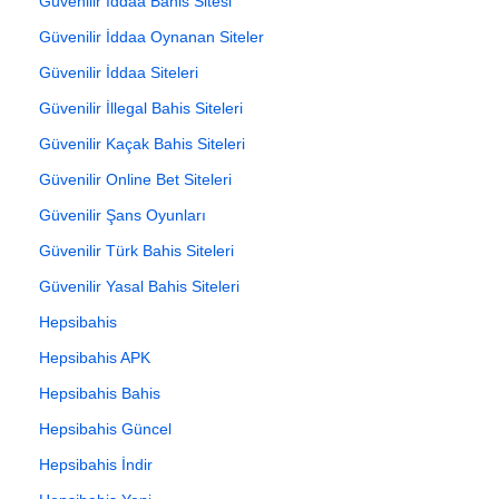
Güvenilir İddaa Bahis Sitesi
Güvenilir İddaa Oynanan Siteler
Güvenilir İddaa Siteleri
Güvenilir İllegal Bahis Siteleri
Güvenilir Kaçak Bahis Siteleri
Güvenilir Online Bet Siteleri
Güvenilir Şans Oyunları
Güvenilir Türk Bahis Siteleri
Güvenilir Yasal Bahis Siteleri
Hepsibahis
Hepsibahis APK
Hepsibahis Bahis
Hepsibahis Güncel
Hepsibahis İndir