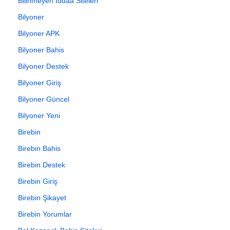
Bilinmeyen İddaa Siteleri
Bilyoner
Bilyoner APK
Bilyoner Bahis
Bilyoner Destek
Bilyoner Giriş
Bilyoner Güncel
Bilyoner Yeni
Birebin
Birebin Bahis
Birebin Destek
Birebin Giriş
Birebin Şikayet
Birebin Yorumlar