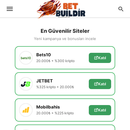
En Güvenilir Siteler
Yeni kampanya ve bonusları incele
Bets10
Katıl
20.000₺ + %300 kripto
JETBET
Katıl
%325 kripto + 20.000₺
Mobilbahis
Katıl
20.000₺ + %225 kripto