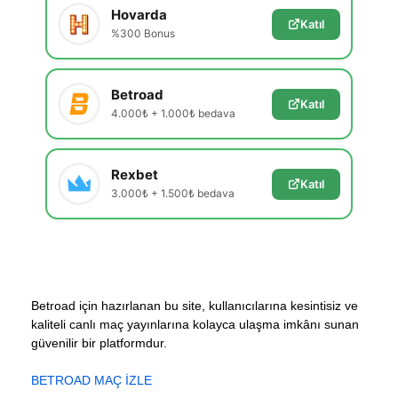
Hovarda
Katıl
%300 Bonus
Betroad
Katıl
4.000₺ + 1.000₺ bedava
Rexbet
Katıl
3.000₺ + 1.500₺ bedava
Betroad için hazırlanan bu site, kullanıcılarına kesintisiz ve
kaliteli canlı maç yayınlarına kolayca ulaşma imkânı sunan
güvenilir bir platformdur.
BETROAD MAÇ İZLE