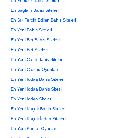
En Popüler Bahis Siteleri
En Sağlam Bahis Siteleri
En Sık Tercih Edilen Bahis Siteleri
En Yeni Bahis Siteleri
En Yeni Bet Bahis Siteleri
En Yeni Bet Siteleri
En Yeni Canlı Bahis Siteleri
En Yeni Casino Oyunları
En Yeni İddaa Bahis Siteleri
En Yeni İddaa Bahis Sitesi
En Yeni İddaa Siteleri
En Yeni Kaçak Bahis Siteleri
En Yeni Kaçak İddaa Siteleri
En Yeni Kumar Oyunları