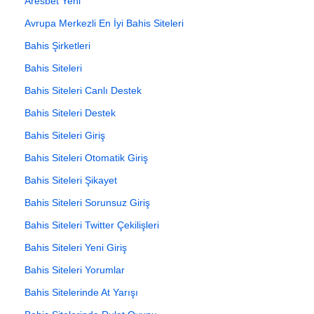
Aresbet Yeni
Avrupa Merkezli En İyi Bahis Siteleri
Bahis Şirketleri
Bahis Siteleri
Bahis Siteleri Canlı Destek
Bahis Siteleri Destek
Bahis Siteleri Giriş
Bahis Siteleri Otomatik Giriş
Bahis Siteleri Şikayet
Bahis Siteleri Sorunsuz Giriş
Bahis Siteleri Twitter Çekilişleri
Bahis Siteleri Yeni Giriş
Bahis Siteleri Yorumlar
Bahis Sitelerinde At Yarışı