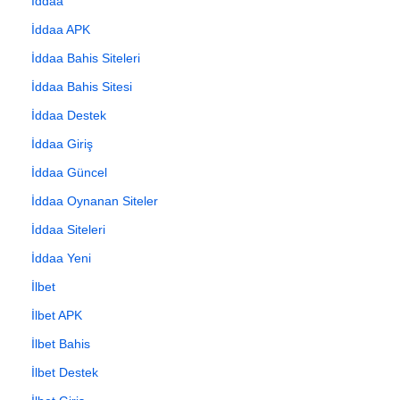
İddaa
İddaa APK
İddaa Bahis Siteleri
İddaa Bahis Sitesi
İddaa Destek
İddaa Giriş
İddaa Güncel
İddaa Oynanan Siteler
İddaa Siteleri
İddaa Yeni
İlbet
İlbet APK
İlbet Bahis
İlbet Destek