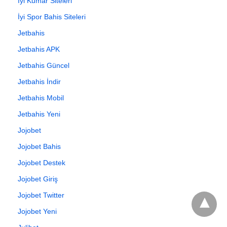
İyi Kumar Siteleri
İyi Spor Bahis Siteleri
Jetbahis
Jetbahis APK
Jetbahis Güncel
Jetbahis İndir
Jetbahis Mobil
Jetbahis Yeni
Jojobet
Jojobet Bahis
Jojobet Destek
Jojobet Giriş
Jojobet Twitter
Jojobet Yeni