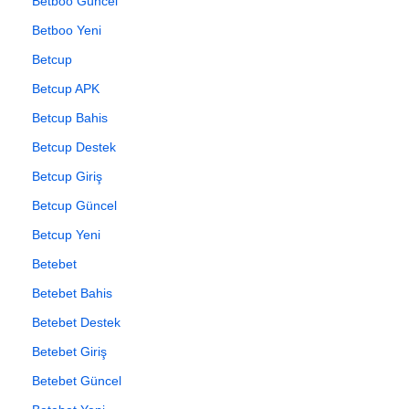
Betboo Güncel
Betboo Yeni
Betcup
Betcup APK
Betcup Bahis
Betcup Destek
Betcup Giriş
Betcup Güncel
Betcup Yeni
Betebet
Betebet Bahis
Betebet Destek
Betebet Giriş
Betebet Güncel