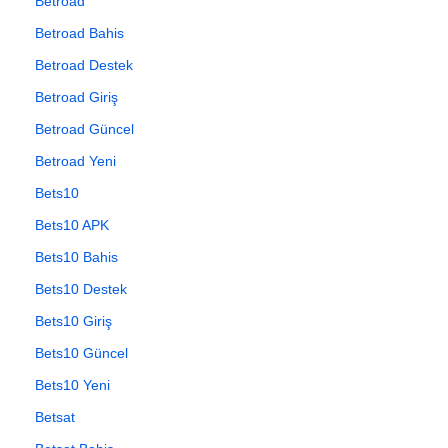
Betroad
Betroad Bahis
Betroad Destek
Betroad Giriş
Betroad Güncel
Betroad Yeni
Bets10
Bets10 APK
Bets10 Bahis
Bets10 Destek
Bets10 Giriş
Bets10 Güncel
Bets10 Yeni
Betsat