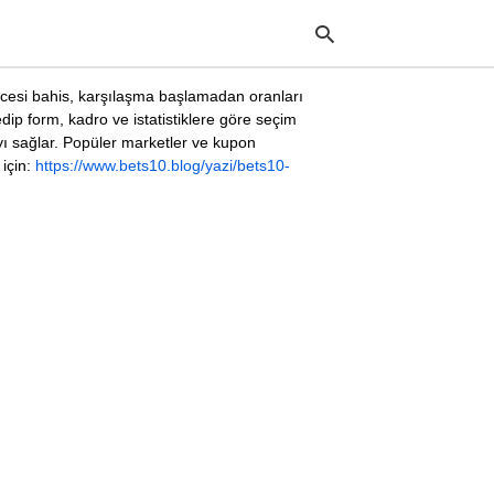
esi bahis, karşılaşma başlamadan oranları
edip form, kadro ve istatistiklere göre seçim
 sağlar. Popüler marketler ve kupon
 için:
https://www.bets10.blog/yazi/bets10-
Typ
your
sea
que
and
hit
ente