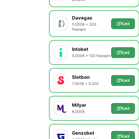
Davegas
Katıl
5.000₺ + 300
freespin
Intobet
Katıl
5.000₺ + 150 freespin
Slotbon
Katıl
7.500₺ + %200
Milyar
Katıl
8.000₺
Genzobet
Katıl