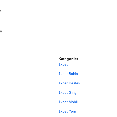
e
in
Kategoriler
1xbet
1xbet Bahis
1xbet Destek
1xbet Giriş
1xbet Mobil
1xbet Yeni