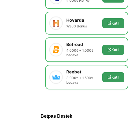
4.000₺ Her Ay
Hovarda
Katıl
%300 Bonus
Betroad
Katıl
4.000₺ + 1.000₺
bedava
Rexbet
Katıl
3.000₺ + 1.500₺
bedava
Betpas Destek