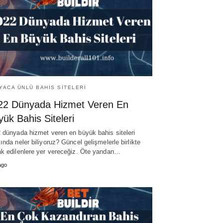
YACA ÜNLÜ BAHIS SITELERI
22 Dünyada Hizmet Veren En
ük Bahis Siteleri
 dünyada hizmet veren en büyük bahis siteleri
ında neler biliyoruz? Güncel gelişmelerle birlikte
k edilenlere yer vereceğiz. Öte yandan…
ago