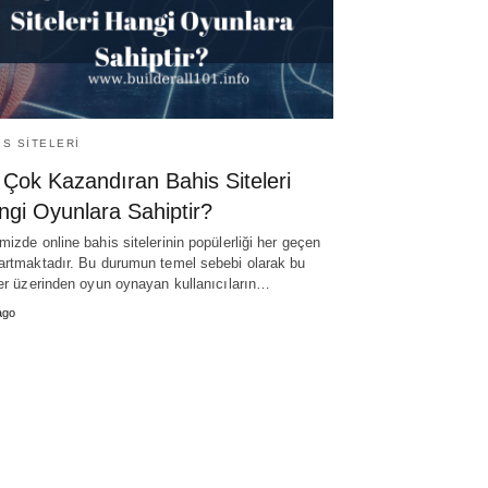
IS SITELERI
 Çok Kazandıran Bahis Siteleri
ngi Oyunlara Sahiptir?
mizde online bahis sitelerinin popülerliği her geçen
artmaktadır. Bu durumun temel sebebi olarak bu
ler üzerinden oyun oynayan kullanıcıların…
ago