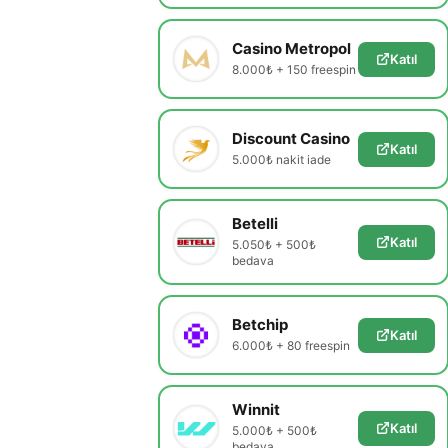
Casino Metropol
Katıl
8.000₺ + 150 freespin
Discount Casino
Katıl
5.000₺ nakit iade
Betelli
Katıl
5.050₺ + 500₺
bedava
Betchip
Katıl
6.000₺ + 80 freespin
Winnit
Katıl
5.000₺ + 500₺
bedava