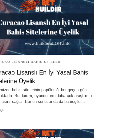
ACAO LISANSLI BAHIS SITELERI
acao Lisanslı En İyi Yasal Bahis
elerine Üyelik
mizde bahis sitelerinin popülerliği her geçen gün
aktadır. Bu durum, oyuncuların daha çok araştırma
asını sağlar. Bunun sonucunda da bahisçiler,…
ago