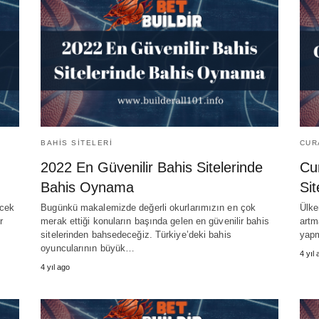
BAHIS SITELERI
CUR
2022 En Güvenilir Bahis Sitelerinde
Cur
Bahis Oynama
Sit
ecek
Bugünkü makalemizde değerli okurlarımızın en çok
Ülke
r
merak ettiği konuların başında gelen en güvenilir bahis
artm
sitelerinden bahsedeceğiz. Türkiye’deki bahis
yapm
oyuncularının büyük…
4 yıl 
4 yıl ago