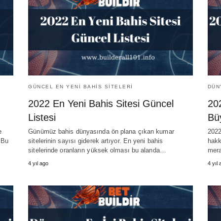
GÜNCEL EN YENI BAHIS SITELERI
DÜN
2022 En Yeni Bahis Sitesi Güncel
20
Listesi
Büy
e
Günümüz bahis dünyasında ön plana çıkan kumar
2022
 Bu
sitelerinin sayısı giderek artıyor. En yeni bahis
hakk
sitelerinde oranların yüksek olması bu alanda…
mera
4 yıl ago
4 yıl 