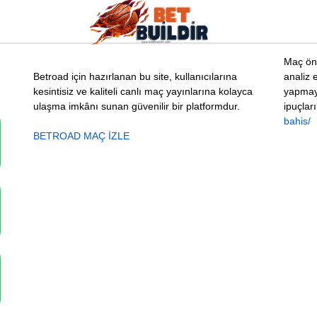
Maç önc
Betroad için hazırlanan bu site, kullanıcılarına
analiz 
kesintisiz ve kaliteli canlı maç yayınlarına kolayca
yapmayı
ulaşma imkânı sunan güvenilir bir platformdur.
ipuçları
bahis/
BETROAD MAÇ İZLE