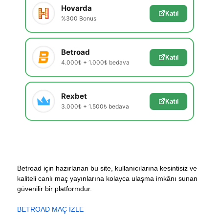
Hovarda
Katıl
%300 Bonus
Betroad
Katıl
4.000₺ + 1.000₺ bedava
Rexbet
Katıl
3.000₺ + 1.500₺ bedava
Betroad için hazırlanan bu site, kullanıcılarına kesintisiz ve
kaliteli canlı maç yayınlarına kolayca ulaşma imkânı sunan
güvenilir bir platformdur.
BETROAD MAÇ İZLE