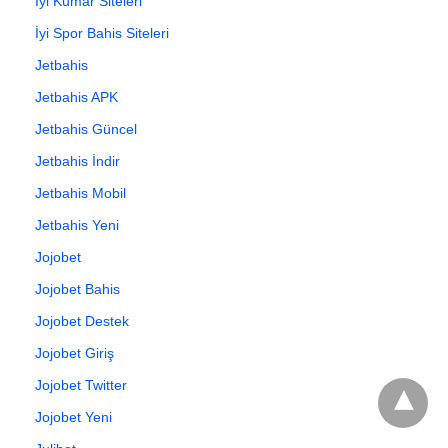
İyi Kumar Siteleri
İyi Spor Bahis Siteleri
Jetbahis
Jetbahis APK
Jetbahis Güncel
Jetbahis İndir
Jetbahis Mobil
Jetbahis Yeni
Jojobet
Jojobet Bahis
Jojobet Destek
Jojobet Giriş
Jojobet Twitter
Jojobet Yeni