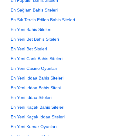
En Popüler Bahis Siteleri
En Sağlam Bahis Siteleri
En Sık Tercih Edilen Bahis Siteleri
En Yeni Bahis Siteleri
En Yeni Bet Bahis Siteleri
En Yeni Bet Siteleri
En Yeni Canlı Bahis Siteleri
En Yeni Casino Oyunları
En Yeni İddaa Bahis Siteleri
En Yeni İddaa Bahis Sitesi
En Yeni İddaa Siteleri
En Yeni Kaçak Bahis Siteleri
En Yeni Kaçak İddaa Siteleri
En Yeni Kumar Oyunları