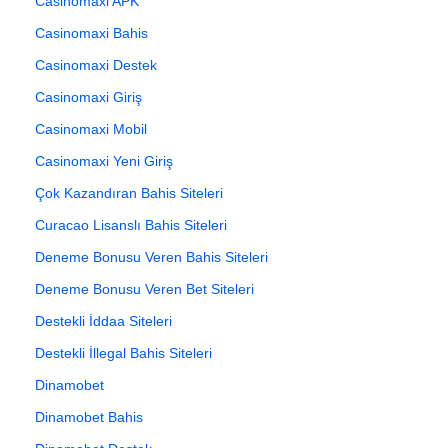
Casinomaxi APK
Casinomaxi Bahis
Casinomaxi Destek
Casinomaxi Giriş
Casinomaxi Mobil
Casinomaxi Yeni Giriş
Çok Kazandıran Bahis Siteleri
Curacao Lisanslı Bahis Siteleri
Deneme Bonusu Veren Bahis Siteleri
Deneme Bonusu Veren Bet Siteleri
Destekli İddaa Siteleri
Destekli İllegal Bahis Siteleri
Dinamobet
Dinamobet Bahis