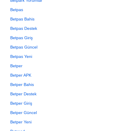
Betpark Yorumlar
Betpas
Betpas Bahis
Betpas Destek
Betpas Giriş
Betpas Güncel
Betpas Yeni
Betper
Betper APK
Betper Bahis
Betper Destek
Betper Giriş
Betper Güncel
Betper Yeni