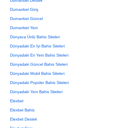
Dumanbet Destek
Dumanbet Giriş
Dumanbet Güncel
Dumanbet Yeni
Dünyaca Ünlü Bahis Siteleri
Dünyadaki En İyi Bahis Siteleri
Dünyadaki En Yeni Bahis Siteleri
Dünyadaki Güncel Bahis Siteleri
Dünyadaki Mobil Bahis Siteleri
Dünyadaki Popüler Bahis Siteleri
Dünyadaki Yeni Bahis Siteleri
Elexbet
Elexbet Bahis
Elexbet Destek