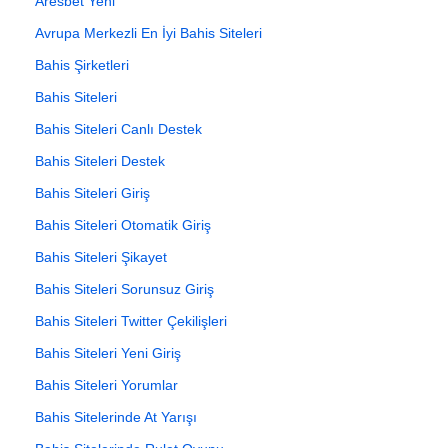
Aresbet Yeni
Avrupa Merkezli En İyi Bahis Siteleri
Bahis Şirketleri
Bahis Siteleri
Bahis Siteleri Canlı Destek
Bahis Siteleri Destek
Bahis Siteleri Giriş
Bahis Siteleri Otomatik Giriş
Bahis Siteleri Şikayet
Bahis Siteleri Sorunsuz Giriş
Bahis Siteleri Twitter Çekilişleri
Bahis Siteleri Yeni Giriş
Bahis Siteleri Yorumlar
Bahis Sitelerinde At Yarışı