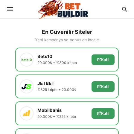
En Güvenilir Siteler
Yeni kampanya ve bonusları incele
Bets10
Katıl
20.000₺ + %300 kripto
JETBET
Katıl
%325 kripto + 20.000₺
Mobilbahis
Katıl
20.000₺ + %225 kripto