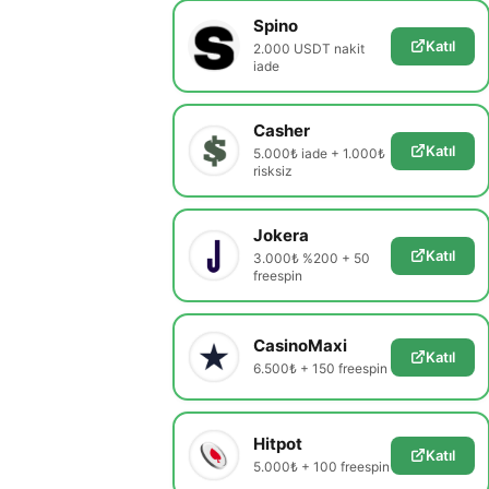
Spino
Katıl
2.000 USDT nakit
iade
Casher
Katıl
5.000₺ iade + 1.000₺
risksiz
Jokera
Katıl
3.000₺ %200 + 50
freespin
CasinoMaxi
Katıl
6.500₺ + 150 freespin
Hitpot
Katıl
5.000₺ + 100 freespin