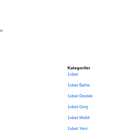
bu
Kategoriler
1xbet
1xbet Bahis
1xbet Destek
1xbet Giriş
1xbet Mobil
1xbet Yeni