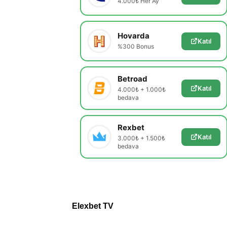
4.000₺ Her Ay
Hovarda
Katıl
%300 Bonus
Betroad
Katıl
4.000₺ + 1.000₺
bedava
Rexbet
Katıl
3.000₺ + 1.500₺
bedava
Elexbet TV