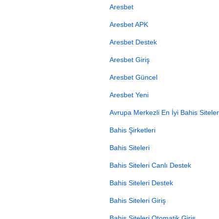
Aresbet
Aresbet APK
Aresbet Destek
Aresbet Giriş
Aresbet Güncel
Aresbet Yeni
Avrupa Merkezli En İyi Bahis Siteler
Bahis Şirketleri
Bahis Siteleri
Bahis Siteleri Canlı Destek
Bahis Siteleri Destek
Bahis Siteleri Giriş
Bahis Siteleri Otomatik Giriş