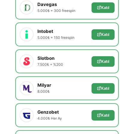
Davegas
Katıl
5.000₺ + 300 freespin
Intobet
Katıl
5.000₺ + 150 freespin
Slotbon
Katıl
7.500₺ + %200
Milyar
Katıl
8.000₺
Genzobet
Katıl
4.000₺ Her Ay