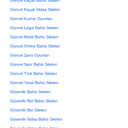
Güncel Kaçak Bahis Siteleri
Güncel Kaçak İddaa Siteleri
Güncel Kumar Oyunları
Güncel Legal Bahis Siteleri
Güncel Mobil Bahis Siteleri
Güncel Online Bahis Siteleri
Güncel Şans Oyunları
Güncel Spor Bahis Siteleri
Güncel Türk Bahis Siteleri
Güncel Yasal Bahis Siteleri
Güvenilir Bahis Siteleri
Güvenilir Bet Bahis Siteleri
Güvenilir Bet Siteleri
Güvenilir İddaa Bahis Siteleri