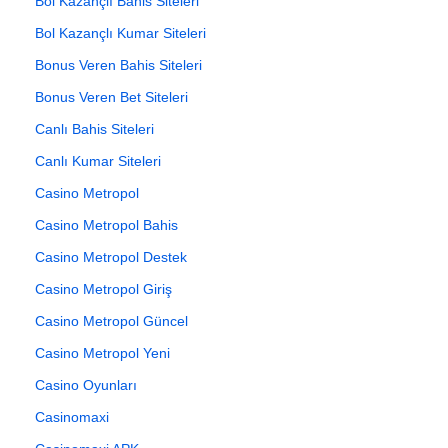
Bol Kazançlı Bahis Siteleri
Bol Kazançlı Kumar Siteleri
Bonus Veren Bahis Siteleri
Bonus Veren Bet Siteleri
Canlı Bahis Siteleri
Canlı Kumar Siteleri
Casino Metropol
Casino Metropol Bahis
Casino Metropol Destek
Casino Metropol Giriş
Casino Metropol Güncel
Casino Metropol Yeni
Casino Oyunları
Casinomaxi