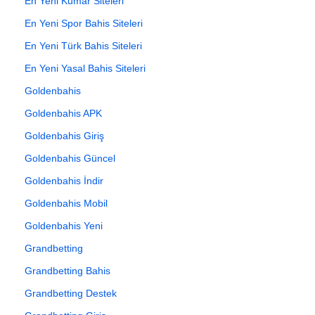
En Yeni Kumar Siteleri
En Yeni Spor Bahis Siteleri
En Yeni Türk Bahis Siteleri
En Yeni Yasal Bahis Siteleri
Goldenbahis
Goldenbahis APK
Goldenbahis Giriş
Goldenbahis Güncel
Goldenbahis İndir
Goldenbahis Mobil
Goldenbahis Yeni
Grandbetting
Grandbetting Bahis
Grandbetting Destek