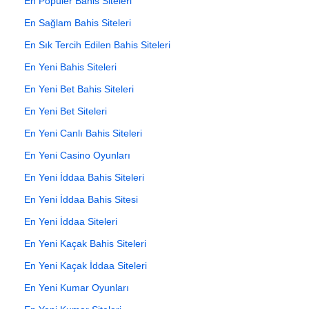
En Popüler Bahis Siteleri
En Sağlam Bahis Siteleri
En Sık Tercih Edilen Bahis Siteleri
En Yeni Bahis Siteleri
En Yeni Bet Bahis Siteleri
En Yeni Bet Siteleri
En Yeni Canlı Bahis Siteleri
En Yeni Casino Oyunları
En Yeni İddaa Bahis Siteleri
En Yeni İddaa Bahis Sitesi
En Yeni İddaa Siteleri
En Yeni Kaçak Bahis Siteleri
En Yeni Kaçak İddaa Siteleri
En Yeni Kumar Oyunları