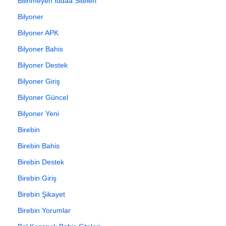
Bilinmeyen İddaa Siteleri
Bilyoner
Bilyoner APK
Bilyoner Bahis
Bilyoner Destek
Bilyoner Giriş
Bilyoner Güncel
Bilyoner Yeni
Birebin
Birebin Bahis
Birebin Destek
Birebin Giriş
Birebin Şikayet
Birebin Yorumlar