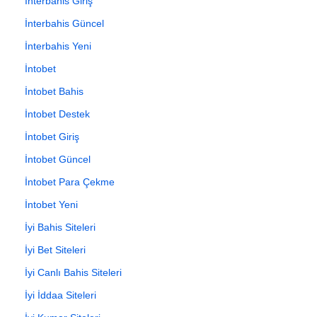
İnterbahis Giriş
İnterbahis Güncel
İnterbahis Yeni
İntobet
İntobet Bahis
İntobet Destek
İntobet Giriş
İntobet Güncel
İntobet Para Çekme
İntobet Yeni
İyi Bahis Siteleri
İyi Bet Siteleri
İyi Canlı Bahis Siteleri
İyi İddaa Siteleri