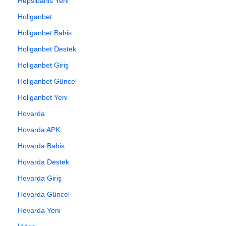
Hepsibahis Yeni
Holiganbet
Holiganbet Bahis
Holiganbet Destek
Holiganbet Giriş
Holiganbet Güncel
Holiganbet Yeni
Hovarda
Hovarda APK
Hovarda Bahis
Hovarda Destek
Hovarda Giriş
Hovarda Güncel
Hovarda Yeni