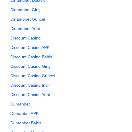
Dinamobet Destek
Dinamobet Giriş
Dinamobet Güncel
Dinamobet Yeni
Discount Casino
Discount Casino APK
Discount Casino Bahis
Discount Casino Giriş
Discount Casino Güncel
Discount Casino İndir
Discount Casino Yeni
Dumanbet
Dumanbet APK
Dumanbet Bahis