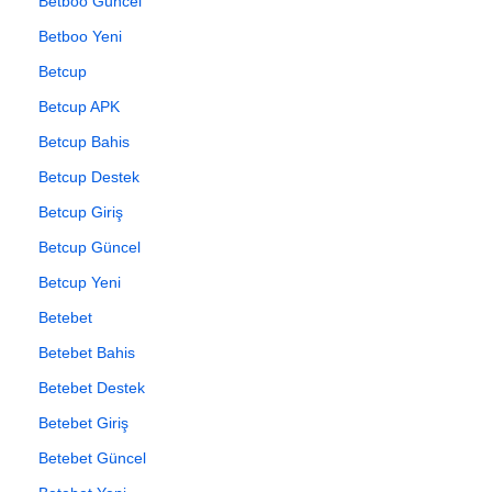
Betboo Güncel
Betboo Yeni
Betcup
Betcup APK
Betcup Bahis
Betcup Destek
Betcup Giriş
Betcup Güncel
Betcup Yeni
Betebet
Betebet Bahis
Betebet Destek
Betebet Giriş
Betebet Güncel