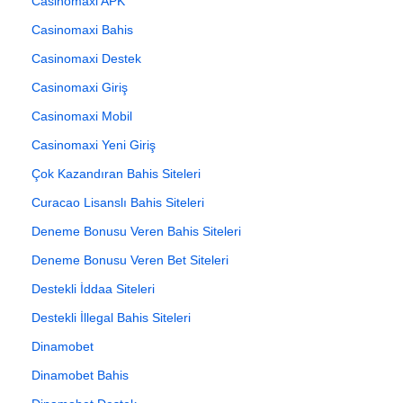
Casinomaxi APK
Casinomaxi Bahis
Casinomaxi Destek
Casinomaxi Giriş
Casinomaxi Mobil
Casinomaxi Yeni Giriş
Çok Kazandıran Bahis Siteleri
Curacao Lisanslı Bahis Siteleri
Deneme Bonusu Veren Bahis Siteleri
Deneme Bonusu Veren Bet Siteleri
Destekli İddaa Siteleri
Destekli İllegal Bahis Siteleri
Dinamobet
Dinamobet Bahis