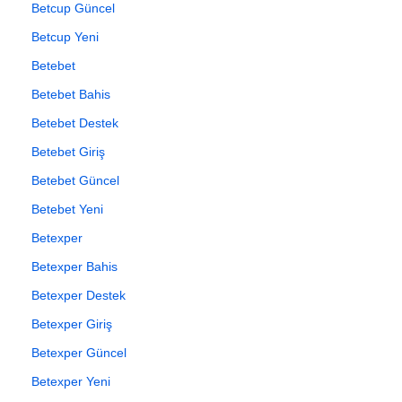
Betcup Güncel
Betcup Yeni
Betebet
Betebet Bahis
Betebet Destek
Betebet Giriş
Betebet Güncel
Betebet Yeni
Betexper
Betexper Bahis
Betexper Destek
Betexper Giriş
Betexper Güncel
Betexper Yeni