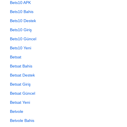
Bets10 APK
Bets10 Bahis
Bets10 Destek
Bets10 Giriş
Bets10 Güncel
Bets10 Yeni
Betsat
Betsat Bahis
Betsat Destek
Betsat Giriş
Betsat Güncel
Betsat Yeni
Betvole
Betvole Bahis