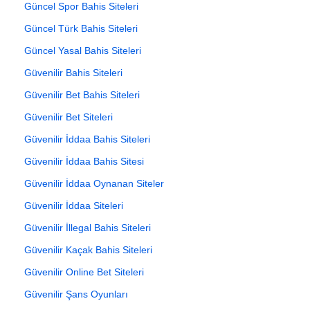
Güncel Spor Bahis Siteleri
Güncel Türk Bahis Siteleri
Güncel Yasal Bahis Siteleri
Güvenilir Bahis Siteleri
Güvenilir Bet Bahis Siteleri
Güvenilir Bet Siteleri
Güvenilir İddaa Bahis Siteleri
Güvenilir İddaa Bahis Sitesi
Güvenilir İddaa Oynanan Siteler
Güvenilir İddaa Siteleri
Güvenilir İllegal Bahis Siteleri
Güvenilir Kaçak Bahis Siteleri
Güvenilir Online Bet Siteleri
Güvenilir Şans Oyunları