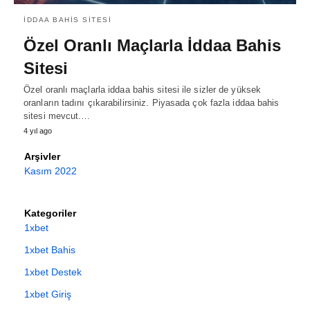
İDDAA BAHIS SITESI
Özel Oranlı Maçlarla İddaa Bahis
Sitesi
Özel oranlı maçlarla iddaa bahis sitesi ile sizler de yüksek
oranların tadını çıkarabilirsiniz. Piyasada çok fazla iddaa bahis
sitesi mevcut.…
4 yıl ago
Arşivler
Kasım 2022
Kategoriler
1xbet
1xbet Bahis
1xbet Destek
1xbet Giriş