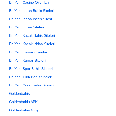
En Yeni Casino Oyunları
En Yeni İddaa Bahis Siteleri
En Yeni İddaa Bahis Sitesi
En Yeni İddaa Siteleri
En Yeni Kaçak Bahis Siteleri
En Yeni Kaçak İddaa Siteleri
En Yeni Kumar Oyunları
En Yeni Kumar Siteleri
En Yeni Spor Bahis Siteleri
En Yeni Türk Bahis Siteleri
En Yeni Yasal Bahis Siteleri
Goldenbahis
Goldenbahis APK
Goldenbahis Giriş