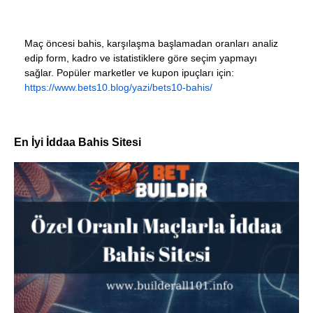
Maç öncesi bahis, karşılaşma başlamadan oranları analiz
edip form, kadro ve istatistiklere göre seçim yapmayı
sağlar. Popüler marketler ve kupon ipuçları için:
https://www.bets10.blog/yazi/bets10-bahis/
En İyi İddaa Bahis Sitesi