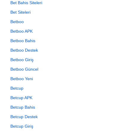
Bet Bahis Siteleri
Bet Siteleri
Betboo
Betboo APK
Betboo Bahis
Betboo Destek
Betboo Giriş
Betboo Güncel
Betboo Yeni
Betcup
Betcup APK
Betcup Bahis
Betcup Destek
Betcup Giriş