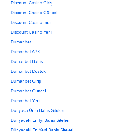
Discount Casino Giriş
Discount Casino Güncel
Discount Casino İndir
Discount Casino Yeni
Dumanbet
Dumanbet APK
Dumanbet Bahis
Dumanbet Destek
Dumanbet Giriş
Dumanbet Güncel
Dumanbet Yeni
Dünyaca Ünlü Bahis Siteleri
Dünyadaki En İyi Bahis Siteleri
Dünyadaki En Yeni Bahis Siteleri