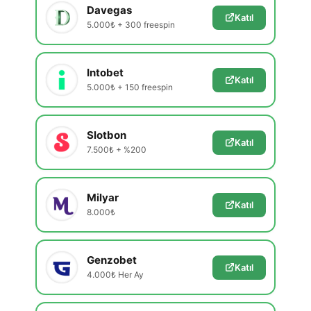
Davegas
Katıl
5.000₺ + 300 freespin
Intobet
Katıl
5.000₺ + 150 freespin
Slotbon
Katıl
7.500₺ + %200
Milyar
Katıl
8.000₺
Genzobet
Katıl
4.000₺ Her Ay