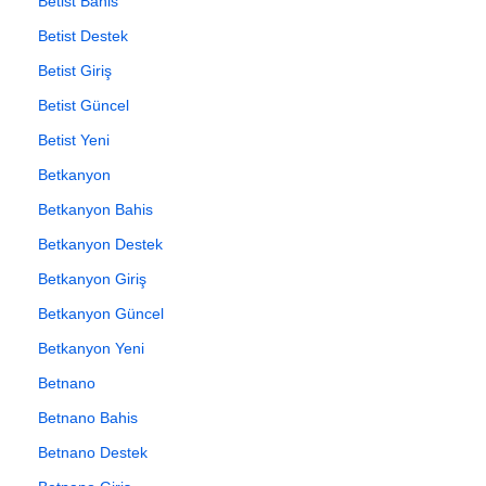
Betist Bahis
Betist Destek
Betist Giriş
Betist Güncel
Betist Yeni
Betkanyon
Betkanyon Bahis
Betkanyon Destek
Betkanyon Giriş
Betkanyon Güncel
Betkanyon Yeni
Betnano
Betnano Bahis
Betnano Destek