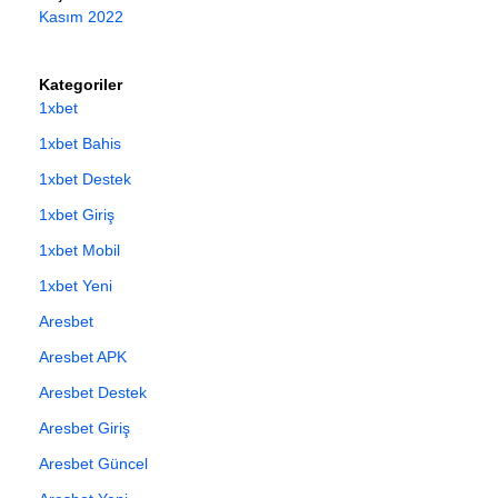
Kasım 2022
Kategoriler
1xbet
1xbet Bahis
1xbet Destek
1xbet Giriş
1xbet Mobil
1xbet Yeni
Aresbet
Aresbet APK
Aresbet Destek
Aresbet Giriş
Aresbet Güncel