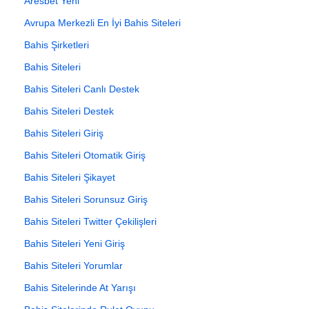
Aresbet Yeni
Avrupa Merkezli En İyi Bahis Siteleri
Bahis Şirketleri
Bahis Siteleri
Bahis Siteleri Canlı Destek
Bahis Siteleri Destek
Bahis Siteleri Giriş
Bahis Siteleri Otomatik Giriş
Bahis Siteleri Şikayet
Bahis Siteleri Sorunsuz Giriş
Bahis Siteleri Twitter Çekilişleri
Bahis Siteleri Yeni Giriş
Bahis Siteleri Yorumlar
Bahis Sitelerinde At Yarışı