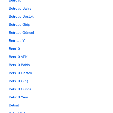
Betroad
Betroad Bahis
Betroad Destek
Betroad Giriş
Betroad Güncel
Betroad Yeni
Bets10
Bets10 APK
Bets10 Bahis
Bets10 Destek
Bets10 Giriş
Bets10 Güncel
Bets10 Yeni
Betsat