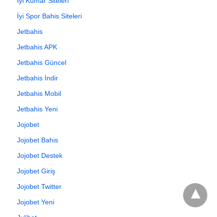
İyi Kumar Siteleri
İyi Spor Bahis Siteleri
Jetbahis
Jetbahis APK
Jetbahis Güncel
Jetbahis İndir
Jetbahis Mobil
Jetbahis Yeni
Jojobet
Jojobet Bahis
Jojobet Destek
Jojobet Giriş
Jojobet Twitter
Jojobet Yeni