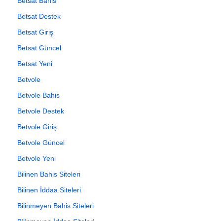
Betsat Bahis
Betsat Destek
Betsat Giriş
Betsat Güncel
Betsat Yeni
Betvole
Betvole Bahis
Betvole Destek
Betvole Giriş
Betvole Güncel
Betvole Yeni
Bilinen Bahis Siteleri
Bilinen İddaa Siteleri
Bilinmeyen Bahis Siteleri