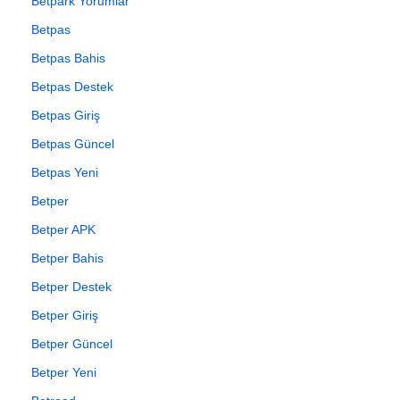
Betpark Yorumlar
Betpas
Betpas Bahis
Betpas Destek
Betpas Giriş
Betpas Güncel
Betpas Yeni
Betper
Betper APK
Betper Bahis
Betper Destek
Betper Giriş
Betper Güncel
Betper Yeni