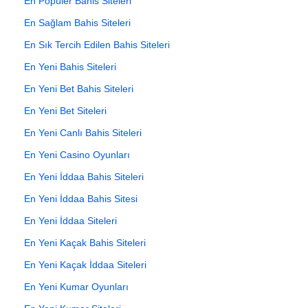
En Popüler Bahis Siteleri
En Sağlam Bahis Siteleri
En Sık Tercih Edilen Bahis Siteleri
En Yeni Bahis Siteleri
En Yeni Bet Bahis Siteleri
En Yeni Bet Siteleri
En Yeni Canlı Bahis Siteleri
En Yeni Casino Oyunları
En Yeni İddaa Bahis Siteleri
En Yeni İddaa Bahis Sitesi
En Yeni İddaa Siteleri
En Yeni Kaçak Bahis Siteleri
En Yeni Kaçak İddaa Siteleri
En Yeni Kumar Oyunları