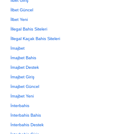
İlbet Giriş
İlbet Güncel
İlbet Yeni
İllegal Bahis Siteleri
İllegal Kaçak Bahis Siteleri
İmajbet
İmajbet Bahis
İmajbet Destek
İmajbet Giriş
İmajbet Güncel
İmajbet Yeni
İnterbahis
İnterbahis Bahis
İnterbahis Destek