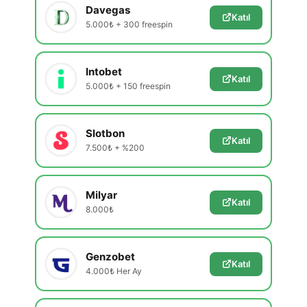
Davegas
Katıl
5.000₺ + 300 freespin
Intobet
Katıl
5.000₺ + 150 freespin
Slotbon
Katıl
7.500₺ + %200
Milyar
Katıl
8.000₺
Genzobet
Katıl
4.000₺ Her Ay