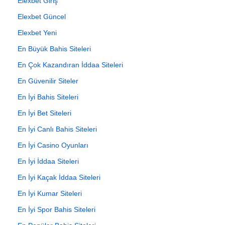
Elexbet Giriş
Elexbet Güncel
Elexbet Yeni
En Büyük Bahis Siteleri
En Çok Kazandıran İddaa Siteleri
En Güvenilir Siteler
En İyi Bahis Siteleri
En İyi Bet Siteleri
En İyi Canlı Bahis Siteleri
En İyi Casino Oyunları
En İyi İddaa Siteleri
En İyi Kaçak İddaa Siteleri
En İyi Kumar Siteleri
En İyi Spor Bahis Siteleri