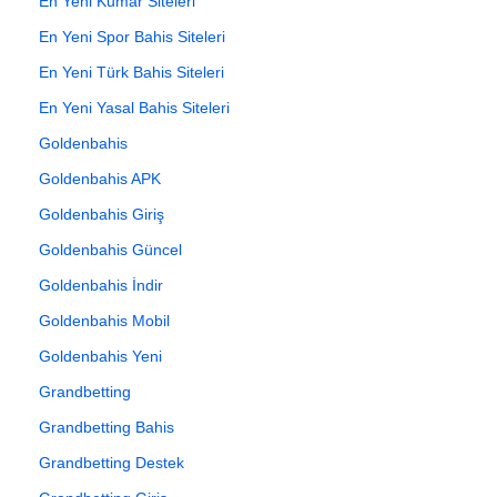
En Yeni Kumar Siteleri
En Yeni Spor Bahis Siteleri
En Yeni Türk Bahis Siteleri
En Yeni Yasal Bahis Siteleri
Goldenbahis
Goldenbahis APK
Goldenbahis Giriş
Goldenbahis Güncel
Goldenbahis İndir
Goldenbahis Mobil
Goldenbahis Yeni
Grandbetting
Grandbetting Bahis
Grandbetting Destek