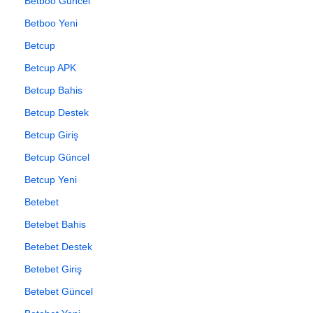
Betboo Güncel
Betboo Yeni
Betcup
Betcup APK
Betcup Bahis
Betcup Destek
Betcup Giriş
Betcup Güncel
Betcup Yeni
Betebet
Betebet Bahis
Betebet Destek
Betebet Giriş
Betebet Güncel