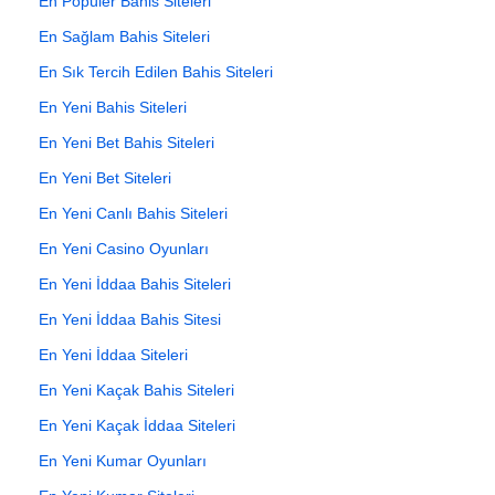
En Popüler Bahis Siteleri
En Sağlam Bahis Siteleri
En Sık Tercih Edilen Bahis Siteleri
En Yeni Bahis Siteleri
En Yeni Bet Bahis Siteleri
En Yeni Bet Siteleri
En Yeni Canlı Bahis Siteleri
En Yeni Casino Oyunları
En Yeni İddaa Bahis Siteleri
En Yeni İddaa Bahis Sitesi
En Yeni İddaa Siteleri
En Yeni Kaçak Bahis Siteleri
En Yeni Kaçak İddaa Siteleri
En Yeni Kumar Oyunları