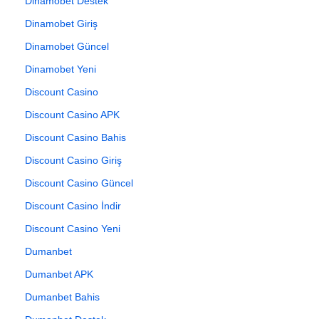
Dinamobet Destek
Dinamobet Giriş
Dinamobet Güncel
Dinamobet Yeni
Discount Casino
Discount Casino APK
Discount Casino Bahis
Discount Casino Giriş
Discount Casino Güncel
Discount Casino İndir
Discount Casino Yeni
Dumanbet
Dumanbet APK
Dumanbet Bahis