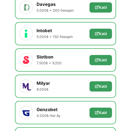
Davegas
Katıl
5.000₺ + 300 freespin
Intobet
Katıl
5.000₺ + 150 freespin
Slotbon
Katıl
7.500₺ + %200
Milyar
Katıl
8.000₺
Genzobet
Katıl
4.000₺ Her Ay