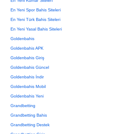
En Yeni Kumar Siteleri
En Yeni Spor Bahis Siteleri
En Yeni Türk Bahis Siteleri
En Yeni Yasal Bahis Siteleri
Goldenbahis
Goldenbahis APK
Goldenbahis Giriş
Goldenbahis Güncel
Goldenbahis İndir
Goldenbahis Mobil
Goldenbahis Yeni
Grandbetting
Grandbetting Bahis
Grandbetting Destek