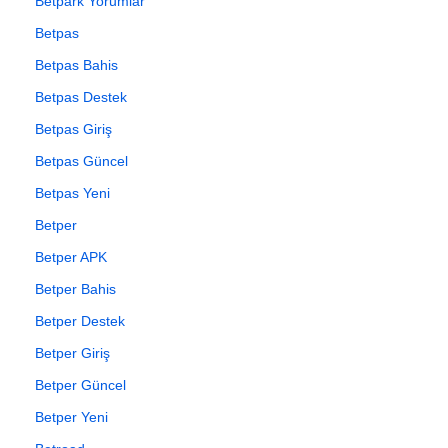
Betpark Yorumlar
Betpas
Betpas Bahis
Betpas Destek
Betpas Giriş
Betpas Güncel
Betpas Yeni
Betper
Betper APK
Betper Bahis
Betper Destek
Betper Giriş
Betper Güncel
Betper Yeni