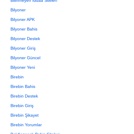
Bilinmeyen İddaa Siteleri
Bilyoner
Bilyoner APK
Bilyoner Bahis
Bilyoner Destek
Bilyoner Giriş
Bilyoner Güncel
Bilyoner Yeni
Birebin
Birebin Bahis
Birebin Destek
Birebin Giriş
Birebin Şikayet
Birebin Yorumlar