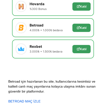
Hovarda
Katıl
%300 Bonus
Betroad
Katıl
4.000₺ + 1.000₺ bedava
Rexbet
Katıl
3.000₺ + 1.500₺ bedava
Betroad için hazırlanan bu site, kullanıcılarına kesintisiz ve
kaliteli canlı maç yayınlarına kolayca ulaşma imkânı sunan
güvenilir bir platformdur.
BETROAD MAÇ İZLE