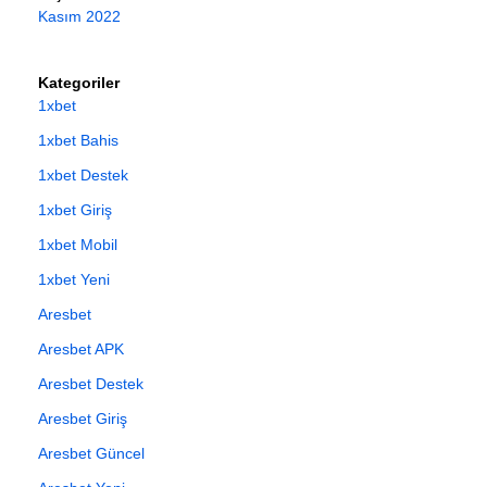
Kasım 2022
Kategoriler
1xbet
1xbet Bahis
1xbet Destek
1xbet Giriş
1xbet Mobil
1xbet Yeni
Aresbet
Aresbet APK
Aresbet Destek
Aresbet Giriş
Aresbet Güncel