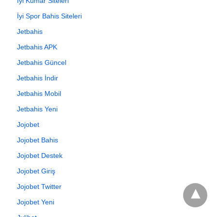
İyi Kumar Siteleri
İyi Spor Bahis Siteleri
Jetbahis
Jetbahis APK
Jetbahis Güncel
Jetbahis İndir
Jetbahis Mobil
Jetbahis Yeni
Jojobet
Jojobet Bahis
Jojobet Destek
Jojobet Giriş
Jojobet Twitter
Jojobet Yeni