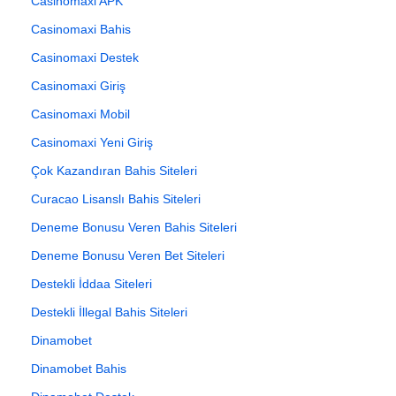
Casinomaxi APK
Casinomaxi Bahis
Casinomaxi Destek
Casinomaxi Giriş
Casinomaxi Mobil
Casinomaxi Yeni Giriş
Çok Kazandıran Bahis Siteleri
Curacao Lisanslı Bahis Siteleri
Deneme Bonusu Veren Bahis Siteleri
Deneme Bonusu Veren Bet Siteleri
Destekli İddaa Siteleri
Destekli İllegal Bahis Siteleri
Dinamobet
Dinamobet Bahis