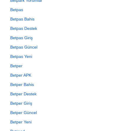
Betpark Yorumlar
Betpas
Betpas Bahis
Betpas Destek
Betpas Giriş
Betpas Güncel
Betpas Yeni
Betper
Betper APK
Betper Bahis
Betper Destek
Betper Giriş
Betper Güncel
Betper Yeni