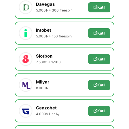
Davegas
Katıl
5.000₺ + 300 freespin
Intobet
Katıl
5.000₺ + 150 freespin
Slotbon
Katıl
7.500₺ + %200
Milyar
Katıl
8.000₺
Genzobet
Katıl
4.000₺ Her Ay