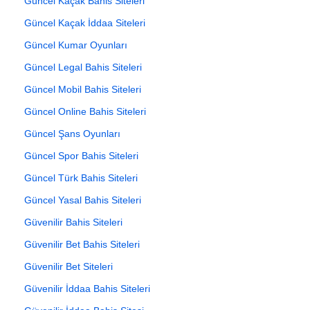
Güncel Kaçak Bahis Siteleri
Güncel Kaçak İddaa Siteleri
Güncel Kumar Oyunları
Güncel Legal Bahis Siteleri
Güncel Mobil Bahis Siteleri
Güncel Online Bahis Siteleri
Güncel Şans Oyunları
Güncel Spor Bahis Siteleri
Güncel Türk Bahis Siteleri
Güncel Yasal Bahis Siteleri
Güvenilir Bahis Siteleri
Güvenilir Bet Bahis Siteleri
Güvenilir Bet Siteleri
Güvenilir İddaa Bahis Siteleri