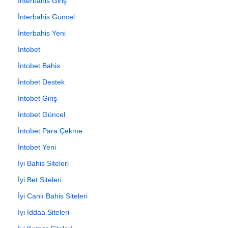
İnterbahis Giriş
İnterbahis Güncel
İnterbahis Yeni
İntobet
İntobet Bahis
İntobet Destek
İntobet Giriş
İntobet Güncel
İntobet Para Çekme
İntobet Yeni
İyi Bahis Siteleri
İyi Bet Siteleri
İyi Canlı Bahis Siteleri
İyi İddaa Siteleri