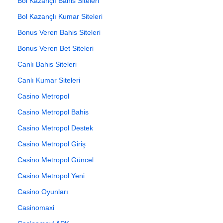
Bol Kazançlı Bahis Siteleri
Bol Kazançlı Kumar Siteleri
Bonus Veren Bahis Siteleri
Bonus Veren Bet Siteleri
Canlı Bahis Siteleri
Canlı Kumar Siteleri
Casino Metropol
Casino Metropol Bahis
Casino Metropol Destek
Casino Metropol Giriş
Casino Metropol Güncel
Casino Metropol Yeni
Casino Oyunları
Casinomaxi