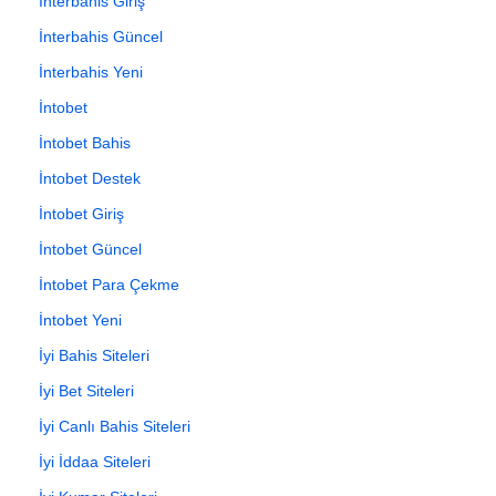
İnterbahis Giriş
İnterbahis Güncel
İnterbahis Yeni
İntobet
İntobet Bahis
İntobet Destek
İntobet Giriş
İntobet Güncel
İntobet Para Çekme
İntobet Yeni
İyi Bahis Siteleri
İyi Bet Siteleri
İyi Canlı Bahis Siteleri
İyi İddaa Siteleri