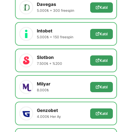
Davegas
Katıl
5.000₺ + 300 freespin
Intobet
Katıl
5.000₺ + 150 freespin
Slotbon
Katıl
7.500₺ + %200
Milyar
Katıl
8.000₺
Genzobet
Katıl
4.000₺ Her Ay