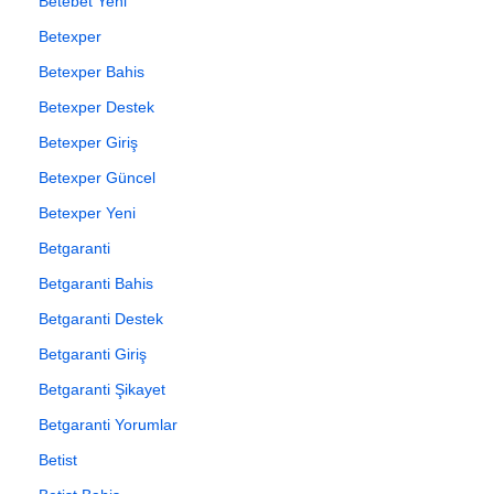
Betebet Yeni
Betexper
Betexper Bahis
Betexper Destek
Betexper Giriş
Betexper Güncel
Betexper Yeni
Betgaranti
Betgaranti Bahis
Betgaranti Destek
Betgaranti Giriş
Betgaranti Şikayet
Betgaranti Yorumlar
Betist