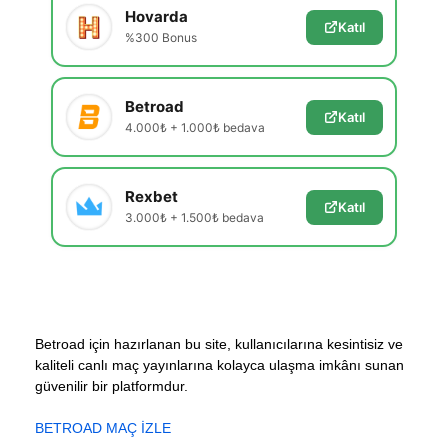
Hovarda
Katıl
%300 Bonus
Betroad
Katıl
4.000₺ + 1.000₺ bedava
Rexbet
Katıl
3.000₺ + 1.500₺ bedava
Betroad için hazırlanan bu site, kullanıcılarına kesintisiz ve
kaliteli canlı maç yayınlarına kolayca ulaşma imkânı sunan
güvenilir bir platformdur.
BETROAD MAÇ İZLE