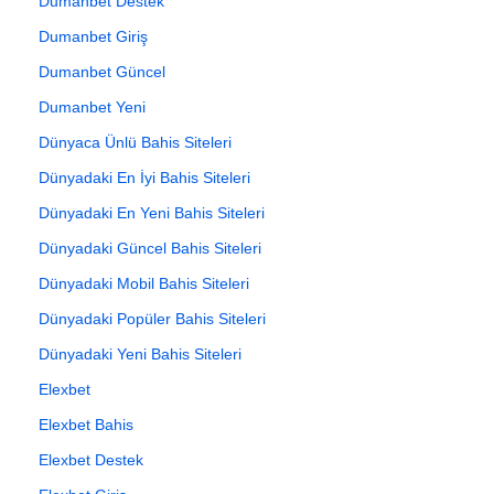
Dumanbet Destek
Dumanbet Giriş
Dumanbet Güncel
Dumanbet Yeni
Dünyaca Ünlü Bahis Siteleri
Dünyadaki En İyi Bahis Siteleri
Dünyadaki En Yeni Bahis Siteleri
Dünyadaki Güncel Bahis Siteleri
Dünyadaki Mobil Bahis Siteleri
Dünyadaki Popüler Bahis Siteleri
Dünyadaki Yeni Bahis Siteleri
Elexbet
Elexbet Bahis
Elexbet Destek