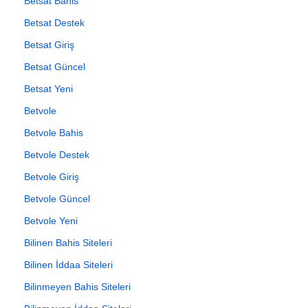
Betsat Bahis
Betsat Destek
Betsat Giriş
Betsat Güncel
Betsat Yeni
Betvole
Betvole Bahis
Betvole Destek
Betvole Giriş
Betvole Güncel
Betvole Yeni
Bilinen Bahis Siteleri
Bilinen İddaa Siteleri
Bilinmeyen Bahis Siteleri