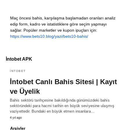
Maç öncesi bahis, karşılaşma başlamadan oranları analiz
edip form, kadro ve istatistiklere göre seçim yapmayı
sağlar. Popüler marketler ve kupon ipuçları için:
https://www.bets10.blog/yazi/bets10-bahis/
İntobet APK
İNTOBET
İntobet Canlı Bahis Sitesi | Kayıt
ve Üyelik
Bahis sektörü tarihçesine bakıldığında günümüzdeki bahis
sektöründeki para hacmi tarihin en büyük seviyesine ulaşmış
vaziyettedir. Bundaki en büyük etmen insanlara…
4 yıl ago
Arşivler