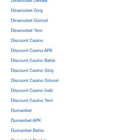
Dinamobet Destek
Dinamobet Giriş
Dinamobet Güncel
Dinamobet Yeni
Discount Casino
Discount Casino APK
Discount Casino Bahis
Discount Casino Giriş
Discount Casino Güncel
Discount Casino İndir
Discount Casino Yeni
Dumanbet
Dumanbet APK
Dumanbet Bahis