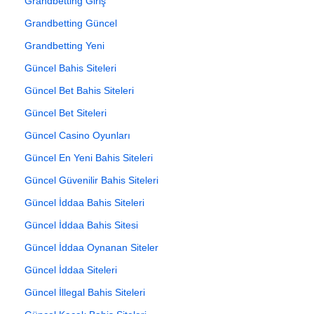
Grandbetting Giriş
Grandbetting Güncel
Grandbetting Yeni
Güncel Bahis Siteleri
Güncel Bet Bahis Siteleri
Güncel Bet Siteleri
Güncel Casino Oyunları
Güncel En Yeni Bahis Siteleri
Güncel Güvenilir Bahis Siteleri
Güncel İddaa Bahis Siteleri
Güncel İddaa Bahis Sitesi
Güncel İddaa Oynanan Siteler
Güncel İddaa Siteleri
Güncel İllegal Bahis Siteleri