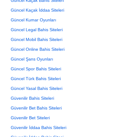
Güncel Kaçak Bahis Siteleri
Güncel Kaçak İddaa Siteleri
Güncel Kumar Oyunları
Güncel Legal Bahis Siteleri
Güncel Mobil Bahis Siteleri
Güncel Online Bahis Siteleri
Güncel Şans Oyunları
Güncel Spor Bahis Siteleri
Güncel Türk Bahis Siteleri
Güncel Yasal Bahis Siteleri
Güvenilir Bahis Siteleri
Güvenilir Bet Bahis Siteleri
Güvenilir Bet Siteleri
Güvenilir İddaa Bahis Siteleri