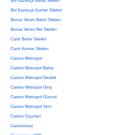
Bol Kazançlı Bahis Siteleri
Bol Kazançlı Kumar Siteleri
Bonus Veren Bahis Siteleri
Bonus Veren Bet Siteleri
Canlı Bahis Siteleri
Canlı Kumar Siteleri
Casino Metropol
Casino Metropol Bahis
Casino Metropol Destek
Casino Metropol Giriş
Casino Metropol Güncel
Casino Metropol Yeni
Casino Oyunları
Casinomaxi