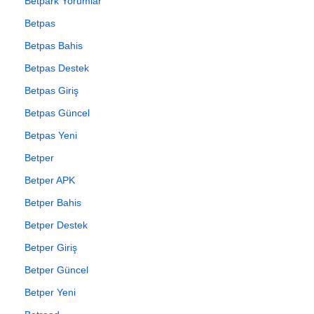
Betpark Yorumlar
Betpas
Betpas Bahis
Betpas Destek
Betpas Giriş
Betpas Güncel
Betpas Yeni
Betper
Betper APK
Betper Bahis
Betper Destek
Betper Giriş
Betper Güncel
Betper Yeni