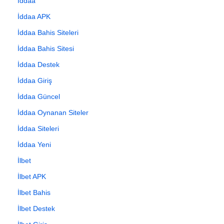
İddaa
İddaa APK
İddaa Bahis Siteleri
İddaa Bahis Sitesi
İddaa Destek
İddaa Giriş
İddaa Güncel
İddaa Oynanan Siteler
İddaa Siteleri
İddaa Yeni
İlbet
İlbet APK
İlbet Bahis
İlbet Destek