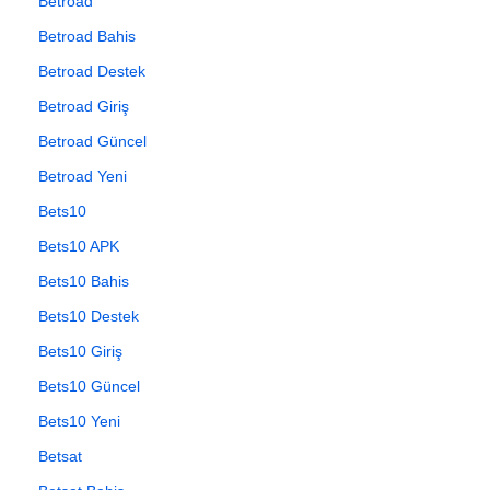
Betroad
Betroad Bahis
Betroad Destek
Betroad Giriş
Betroad Güncel
Betroad Yeni
Bets10
Bets10 APK
Bets10 Bahis
Bets10 Destek
Bets10 Giriş
Bets10 Güncel
Bets10 Yeni
Betsat