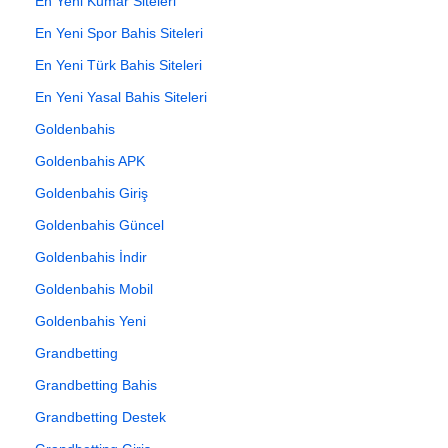
En Yeni Kumar Siteleri
En Yeni Spor Bahis Siteleri
En Yeni Türk Bahis Siteleri
En Yeni Yasal Bahis Siteleri
Goldenbahis
Goldenbahis APK
Goldenbahis Giriş
Goldenbahis Güncel
Goldenbahis İndir
Goldenbahis Mobil
Goldenbahis Yeni
Grandbetting
Grandbetting Bahis
Grandbetting Destek