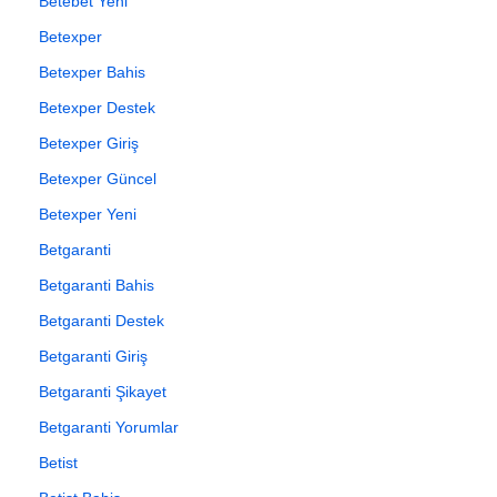
Betebet Yeni
Betexper
Betexper Bahis
Betexper Destek
Betexper Giriş
Betexper Güncel
Betexper Yeni
Betgaranti
Betgaranti Bahis
Betgaranti Destek
Betgaranti Giriş
Betgaranti Şikayet
Betgaranti Yorumlar
Betist