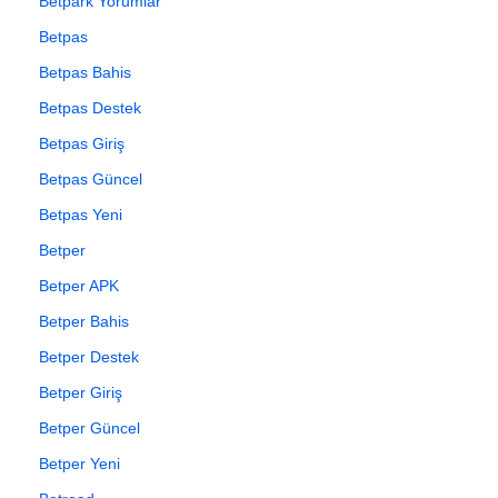
Betpark Yorumlar
Betpas
Betpas Bahis
Betpas Destek
Betpas Giriş
Betpas Güncel
Betpas Yeni
Betper
Betper APK
Betper Bahis
Betper Destek
Betper Giriş
Betper Güncel
Betper Yeni