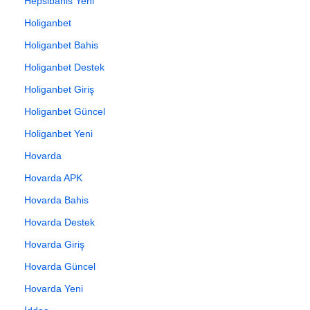
Hepsibahis Yeni
Holiganbet
Holiganbet Bahis
Holiganbet Destek
Holiganbet Giriş
Holiganbet Güncel
Holiganbet Yeni
Hovarda
Hovarda APK
Hovarda Bahis
Hovarda Destek
Hovarda Giriş
Hovarda Güncel
Hovarda Yeni