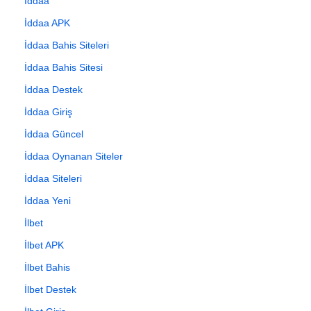
İddaa
İddaa APK
İddaa Bahis Siteleri
İddaa Bahis Sitesi
İddaa Destek
İddaa Giriş
İddaa Güncel
İddaa Oynanan Siteler
İddaa Siteleri
İddaa Yeni
İlbet
İlbet APK
İlbet Bahis
İlbet Destek