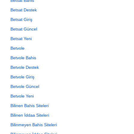
Betsat Bahis
Betsat Destek
Betsat Giriş
Betsat Güncel
Betsat Yeni
Betvole
Betvole Bahis
Betvole Destek
Betvole Giriş
Betvole Güncel
Betvole Yeni
Bilinen Bahis Siteleri
Bilinen İddaa Siteleri
Bilinmeyen Bahis Siteleri