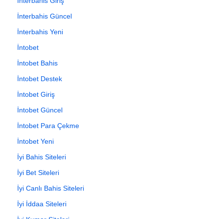
İnterbahis Giriş
İnterbahis Güncel
İnterbahis Yeni
İntobet
İntobet Bahis
İntobet Destek
İntobet Giriş
İntobet Güncel
İntobet Para Çekme
İntobet Yeni
İyi Bahis Siteleri
İyi Bet Siteleri
İyi Canlı Bahis Siteleri
İyi İddaa Siteleri