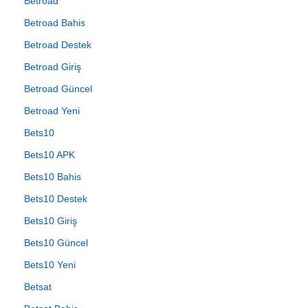
Betroad
Betroad Bahis
Betroad Destek
Betroad Giriş
Betroad Güncel
Betroad Yeni
Bets10
Bets10 APK
Bets10 Bahis
Bets10 Destek
Bets10 Giriş
Bets10 Güncel
Bets10 Yeni
Betsat