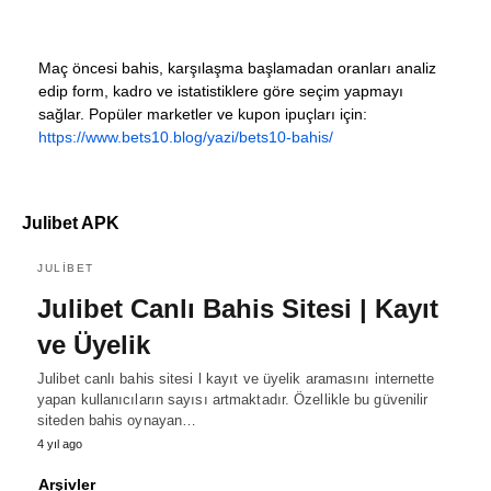
Maç öncesi bahis, karşılaşma başlamadan oranları analiz
edip form, kadro ve istatistiklere göre seçim yapmayı
sağlar. Popüler marketler ve kupon ipuçları için:
https://www.bets10.blog/yazi/bets10-bahis/
Julibet APK
JULIBET
Julibet Canlı Bahis Sitesi | Kayıt
ve Üyelik
Julibet canlı bahis sitesi l kayıt ve üyelik aramasını internette
yapan kullanıcıların sayısı artmaktadır. Özellikle bu güvenilir
siteden bahis oynayan…
4 yıl ago
Arşivler