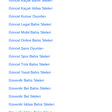
Güncel Kaçak Bahis Siteleri
Güncel Kaçak İddaa Siteleri
Güncel Kumar Oyunları
Güncel Legal Bahis Siteleri
Güncel Mobil Bahis Siteleri
Güncel Online Bahis Siteleri
Güncel Şans Oyunları
Güncel Spor Bahis Siteleri
Güncel Türk Bahis Siteleri
Güncel Yasal Bahis Siteleri
Güvenilir Bahis Siteleri
Güvenilir Bet Bahis Siteleri
Güvenilir Bet Siteleri
Güvenilir İddaa Bahis Siteleri