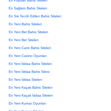
En Popüler Bahis Siteleri
En Sağlam Bahis Siteleri
En Sık Tercih Edilen Bahis Siteleri
En Yeni Bahis Siteleri
En Yeni Bet Bahis Siteleri
En Yeni Bet Siteleri
En Yeni Canlı Bahis Siteleri
En Yeni Casino Oyunları
En Yeni İddaa Bahis Siteleri
En Yeni İddaa Bahis Sitesi
En Yeni İddaa Siteleri
En Yeni Kaçak Bahis Siteleri
En Yeni Kaçak İddaa Siteleri
En Yeni Kumar Oyunları