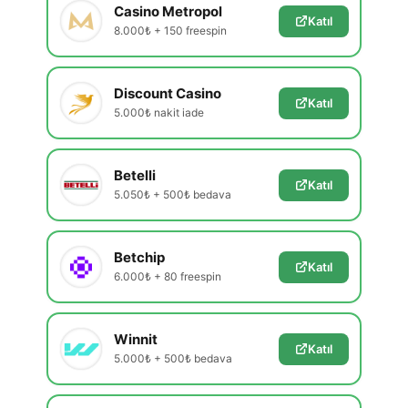
Casino Metropol
Katıl
8.000₺ + 150 freespin
Discount Casino
Katıl
5.000₺ nakit iade
Betelli
Katıl
5.050₺ + 500₺ bedava
Betchip
Katıl
6.000₺ + 80 freespin
Winnit
Katıl
5.000₺ + 500₺ bedava