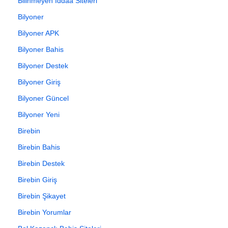
Bilinmeyen İddaa Siteleri
Bilyoner
Bilyoner APK
Bilyoner Bahis
Bilyoner Destek
Bilyoner Giriş
Bilyoner Güncel
Bilyoner Yeni
Birebin
Birebin Bahis
Birebin Destek
Birebin Giriş
Birebin Şikayet
Birebin Yorumlar