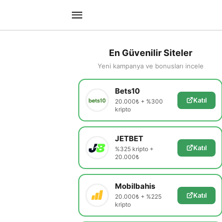
En Güvenilir Siteler
Yeni kampanya ve bonusları incele
Bets10
Katıl
20.000₺ + %300
kripto
JETBET
Katıl
%325 kripto +
20.000₺
Mobilbahis
Katıl
20.000₺ + %225
kripto