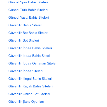
Güncel Spor Bahis Siteleri
Güncel Türk Bahis Siteleri
Güncel Yasal Bahis Siteleri
Güvenilir Bahis Siteleri
Güvenilir Bet Bahis Siteleri
Güvenilir Bet Siteleri
Güvenilir İddaa Bahis Siteleri
Güvenilir İddaa Bahis Sitesi
Güvenilir İddaa Oynanan Siteler
Güvenilir İddaa Siteleri
Güvenilir İllegal Bahis Siteleri
Güvenilir Kaçak Bahis Siteleri
Güvenilir Online Bet Siteleri
Güvenilir Şans Oyunları