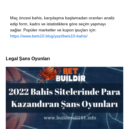
Maç öncesi bahis, karşılaşma başlamadan oranları analiz
edip form, kadro ve istatistiklere göre seçim yapmayı
sağlar. Popüler marketler ve kupon ipuçları için:
https://www.bets10.blog/yazi/bets10-bahis/
Legal Şans Oyunları