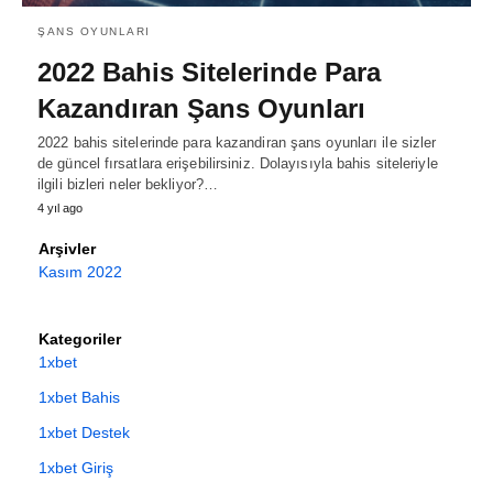
ŞANS OYUNLARI
2022 Bahis Sitelerinde Para
Kazandıran Şans Oyunları
2022 bahis sitelerinde para kazandiran şans oyunları ile sizler
de güncel fırsatlara erişebilirsiniz. Dolayısıyla bahis siteleriyle
ilgili bizleri neler bekliyor?…
4 yıl ago
Arşivler
Kasım 2022
Kategoriler
1xbet
1xbet Bahis
1xbet Destek
1xbet Giriş