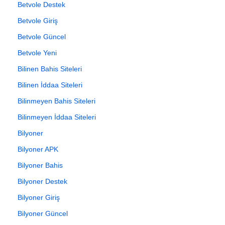
Betvole Destek
Betvole Giriş
Betvole Güncel
Betvole Yeni
Bilinen Bahis Siteleri
Bilinen İddaa Siteleri
Bilinmeyen Bahis Siteleri
Bilinmeyen İddaa Siteleri
Bilyoner
Bilyoner APK
Bilyoner Bahis
Bilyoner Destek
Bilyoner Giriş
Bilyoner Güncel