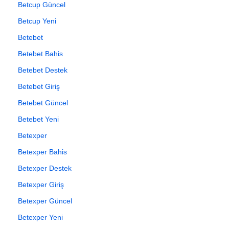
Betcup Güncel
Betcup Yeni
Betebet
Betebet Bahis
Betebet Destek
Betebet Giriş
Betebet Güncel
Betebet Yeni
Betexper
Betexper Bahis
Betexper Destek
Betexper Giriş
Betexper Güncel
Betexper Yeni