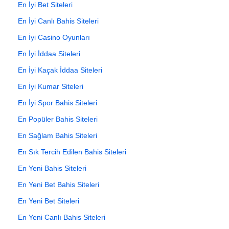
En İyi Bet Siteleri
En İyi Canlı Bahis Siteleri
En İyi Casino Oyunları
En İyi İddaa Siteleri
En İyi Kaçak İddaa Siteleri
En İyi Kumar Siteleri
En İyi Spor Bahis Siteleri
En Popüler Bahis Siteleri
En Sağlam Bahis Siteleri
En Sık Tercih Edilen Bahis Siteleri
En Yeni Bahis Siteleri
En Yeni Bet Bahis Siteleri
En Yeni Bet Siteleri
En Yeni Canlı Bahis Siteleri