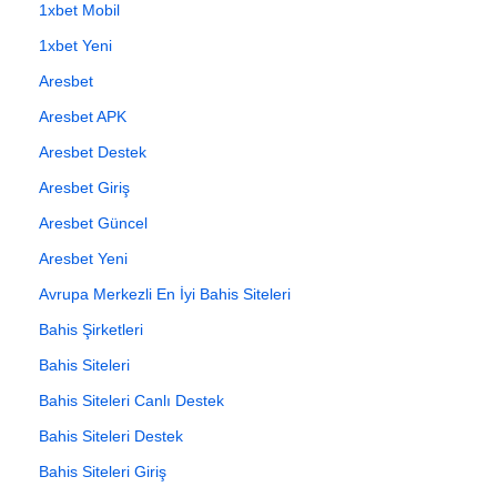
1xbet Mobil
1xbet Yeni
Aresbet
Aresbet APK
Aresbet Destek
Aresbet Giriş
Aresbet Güncel
Aresbet Yeni
Avrupa Merkezli En İyi Bahis Siteleri
Bahis Şirketleri
Bahis Siteleri
Bahis Siteleri Canlı Destek
Bahis Siteleri Destek
Bahis Siteleri Giriş