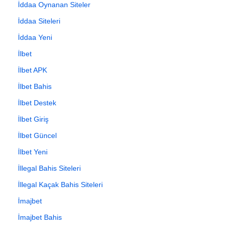
İddaa Oynanan Siteler
İddaa Siteleri
İddaa Yeni
İlbet
İlbet APK
İlbet Bahis
İlbet Destek
İlbet Giriş
İlbet Güncel
İlbet Yeni
İllegal Bahis Siteleri
İllegal Kaçak Bahis Siteleri
İmajbet
İmajbet Bahis