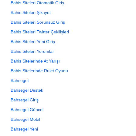
Bahis Siteleri Otomatik Giriş
Bahis Siteleri Şikayet
Bahis Siteleri Sorunsuz Giriş
Bahis Siteleri Twitter Çekilişleri
Bahis Siteleri Yeni Giriş
Bahis Siteleri Yorumlar
Bahis Sitelerinde At Yarışı
Bahis Sitelerinde Rulet Oyunu
Bahsegel
Bahsegel Destek
Bahsegel Giriş
Bahsegel Güncel
Bahsegel Mobil
Bahsegel Yeni