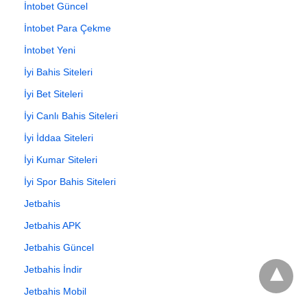
İntobet Güncel
İntobet Para Çekme
İntobet Yeni
İyi Bahis Siteleri
İyi Bet Siteleri
İyi Canlı Bahis Siteleri
İyi İddaa Siteleri
İyi Kumar Siteleri
İyi Spor Bahis Siteleri
Jetbahis
Jetbahis APK
Jetbahis Güncel
Jetbahis İndir
Jetbahis Mobil