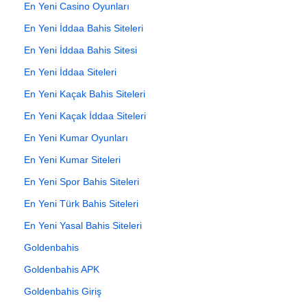
En Yeni Casino Oyunları
En Yeni İddaa Bahis Siteleri
En Yeni İddaa Bahis Sitesi
En Yeni İddaa Siteleri
En Yeni Kaçak Bahis Siteleri
En Yeni Kaçak İddaa Siteleri
En Yeni Kumar Oyunları
En Yeni Kumar Siteleri
En Yeni Spor Bahis Siteleri
En Yeni Türk Bahis Siteleri
En Yeni Yasal Bahis Siteleri
Goldenbahis
Goldenbahis APK
Goldenbahis Giriş