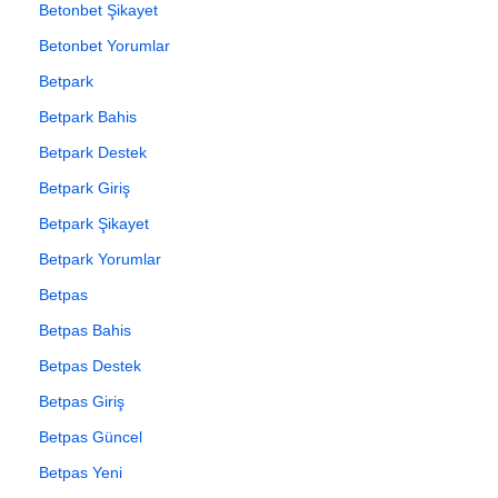
Betonbet Şikayet
Betonbet Yorumlar
Betpark
Betpark Bahis
Betpark Destek
Betpark Giriş
Betpark Şikayet
Betpark Yorumlar
Betpas
Betpas Bahis
Betpas Destek
Betpas Giriş
Betpas Güncel
Betpas Yeni