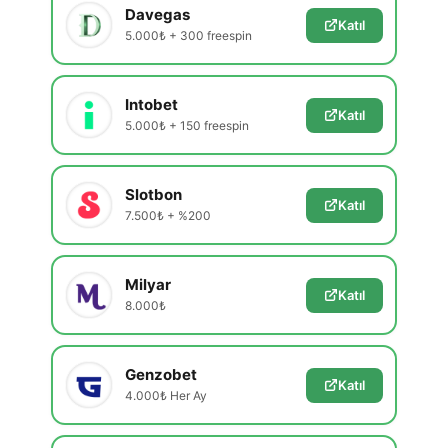
Davegas
Katıl
5.000₺ + 300 freespin
Intobet
Katıl
5.000₺ + 150 freespin
Slotbon
Katıl
7.500₺ + %200
Milyar
Katıl
8.000₺
Genzobet
Katıl
4.000₺ Her Ay