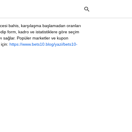
esi bahis, karşılaşma başlamadan oranları
edip form, kadro ve istatistiklere göre seçim
 sağlar. Popüler marketler ve kupon
 için:
https://www.bets10.blog/yazi/bets10-
Typ
your
sea
que
and
hit
ente