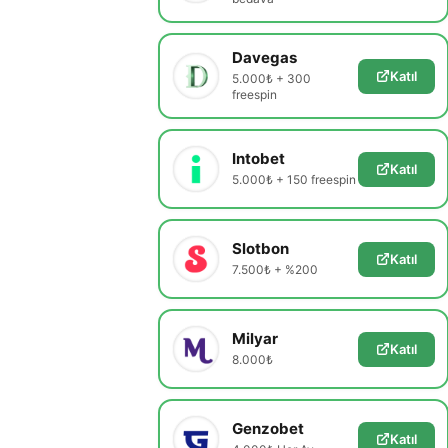
Davegas
Katıl
5.000₺ + 300
freespin
Intobet
Katıl
5.000₺ + 150 freespin
Slotbon
Katıl
7.500₺ + %200
Milyar
Katıl
8.000₺
Genzobet
Katıl