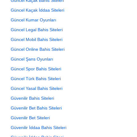
Güncel Kaçak Bahis Siteleri
Güncel Kaçak İddaa Siteleri
Güncel Kumar Oyunları
Güncel Legal Bahis Siteleri
Güncel Mobil Bahis Siteleri
Güncel Online Bahis Siteleri
Güncel Şans Oyunları
Güncel Spor Bahis Siteleri
Güncel Türk Bahis Siteleri
Güncel Yasal Bahis Siteleri
Güvenilir Bahis Siteleri
Güvenilir Bet Bahis Siteleri
Güvenilir Bet Siteleri
Güvenilir İddaa Bahis Siteleri