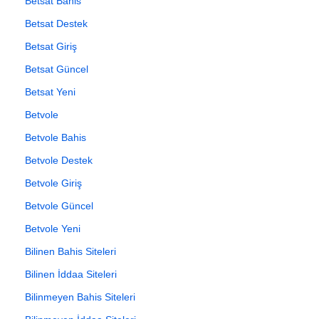
Betsat Bahis
Betsat Destek
Betsat Giriş
Betsat Güncel
Betsat Yeni
Betvole
Betvole Bahis
Betvole Destek
Betvole Giriş
Betvole Güncel
Betvole Yeni
Bilinen Bahis Siteleri
Bilinen İddaa Siteleri
Bilinmeyen Bahis Siteleri