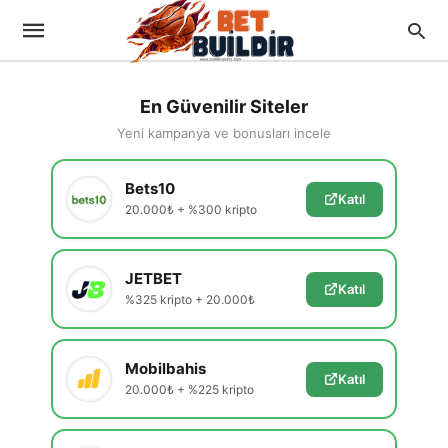
En Güvenilir Siteler
Yeni kampanya ve bonusları incele
Bets10
Katıl
20.000₺ + %300 kripto
JETBET
Katıl
%325 kripto + 20.000₺
Mobilbahis
Katıl
20.000₺ + %225 kripto