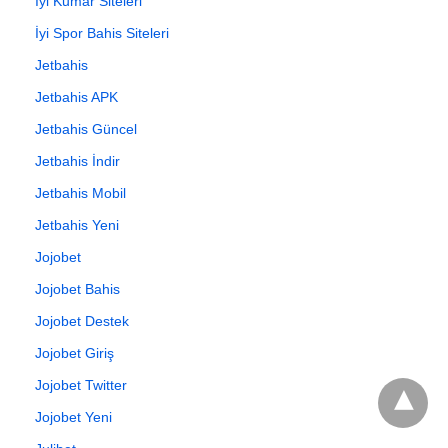
İyi Kumar Siteleri
İyi Spor Bahis Siteleri
Jetbahis
Jetbahis APK
Jetbahis Güncel
Jetbahis İndir
Jetbahis Mobil
Jetbahis Yeni
Jojobet
Jojobet Bahis
Jojobet Destek
Jojobet Giriş
Jojobet Twitter
Jojobet Yeni