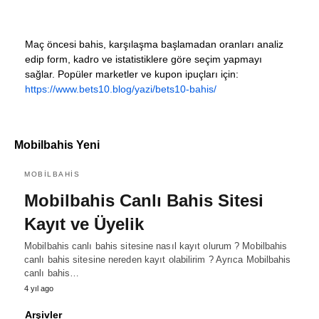
Maç öncesi bahis, karşılaşma başlamadan oranları analiz
edip form, kadro ve istatistiklere göre seçim yapmayı
sağlar. Popüler marketler ve kupon ipuçları için:
https://www.bets10.blog/yazi/bets10-bahis/
Mobilbahis Yeni
MOBILBAHIS
Mobilbahis Canlı Bahis Sitesi
Kayıt ve Üyelik
Mobilbahis canlı bahis sitesine nasıl kayıt olurum ? Mobilbahis
canlı bahis sitesine nereden kayıt olabilirim ? Ayrıca Mobilbahis
canlı bahis…
4 yıl ago
Arşivler