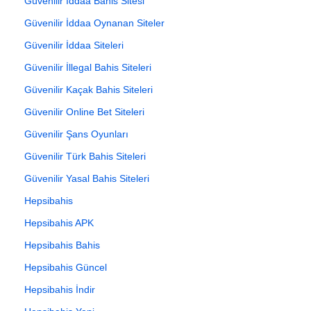
Güvenilir İddaa Bahis Sitesi
Güvenilir İddaa Oynanan Siteler
Güvenilir İddaa Siteleri
Güvenilir İllegal Bahis Siteleri
Güvenilir Kaçak Bahis Siteleri
Güvenilir Online Bet Siteleri
Güvenilir Şans Oyunları
Güvenilir Türk Bahis Siteleri
Güvenilir Yasal Bahis Siteleri
Hepsibahis
Hepsibahis APK
Hepsibahis Bahis
Hepsibahis Güncel
Hepsibahis İndir