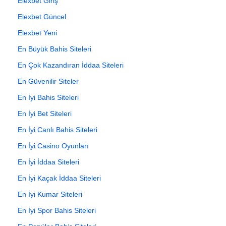
Elexbet Giriş
Elexbet Güncel
Elexbet Yeni
En Büyük Bahis Siteleri
En Çok Kazandıran İddaa Siteleri
En Güvenilir Siteler
En İyi Bahis Siteleri
En İyi Bet Siteleri
En İyi Canlı Bahis Siteleri
En İyi Casino Oyunları
En İyi İddaa Siteleri
En İyi Kaçak İddaa Siteleri
En İyi Kumar Siteleri
En İyi Spor Bahis Siteleri