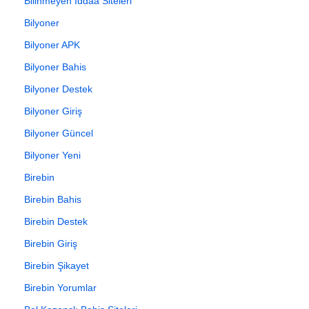
Bilinmeyen İddaa Siteleri
Bilyoner
Bilyoner APK
Bilyoner Bahis
Bilyoner Destek
Bilyoner Giriş
Bilyoner Güncel
Bilyoner Yeni
Birebin
Birebin Bahis
Birebin Destek
Birebin Giriş
Birebin Şikayet
Birebin Yorumlar