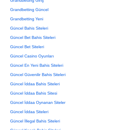
Grandbetting Giriş
Grandbetting Güncel
Grandbetting Yeni
Güncel Bahis Siteleri
Güncel Bet Bahis Siteleri
Güncel Bet Siteleri
Güncel Casino Oyunları
Güncel En Yeni Bahis Siteleri
Güncel Güvenilir Bahis Siteleri
Güncel İddaa Bahis Siteleri
Güncel İddaa Bahis Sitesi
Güncel İddaa Oynanan Siteler
Güncel İddaa Siteleri
Güncel İllegal Bahis Siteleri