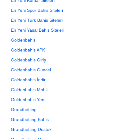
En Yeni Kumar Siteleri
En Yeni Spor Bahis Siteleri
En Yeni Türk Bahis Siteleri
En Yeni Yasal Bahis Siteleri
Goldenbahis
Goldenbahis APK
Goldenbahis Giriş
Goldenbahis Güncel
Goldenbahis İndir
Goldenbahis Mobil
Goldenbahis Yeni
Grandbetting
Grandbetting Bahis
Grandbetting Destek