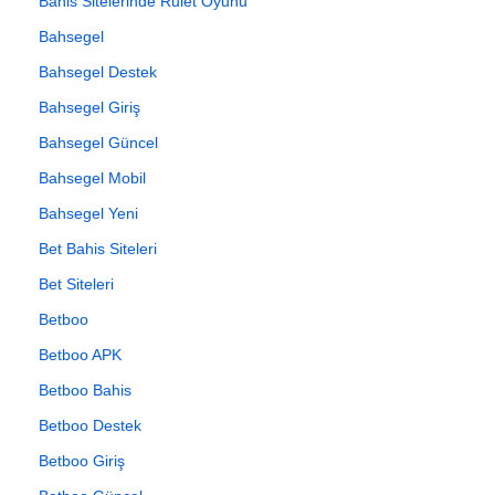
Bahis Sitelerinde Rulet Oyunu
Bahsegel
Bahsegel Destek
Bahsegel Giriş
Bahsegel Güncel
Bahsegel Mobil
Bahsegel Yeni
Bet Bahis Siteleri
Bet Siteleri
Betboo
Betboo APK
Betboo Bahis
Betboo Destek
Betboo Giriş