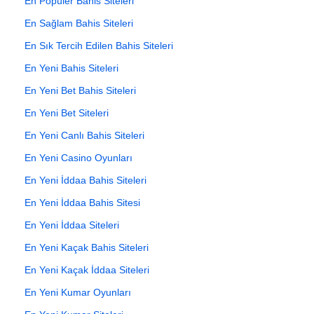
En Popüler Bahis Siteleri
En Sağlam Bahis Siteleri
En Sık Tercih Edilen Bahis Siteleri
En Yeni Bahis Siteleri
En Yeni Bet Bahis Siteleri
En Yeni Bet Siteleri
En Yeni Canlı Bahis Siteleri
En Yeni Casino Oyunları
En Yeni İddaa Bahis Siteleri
En Yeni İddaa Bahis Sitesi
En Yeni İddaa Siteleri
En Yeni Kaçak Bahis Siteleri
En Yeni Kaçak İddaa Siteleri
En Yeni Kumar Oyunları