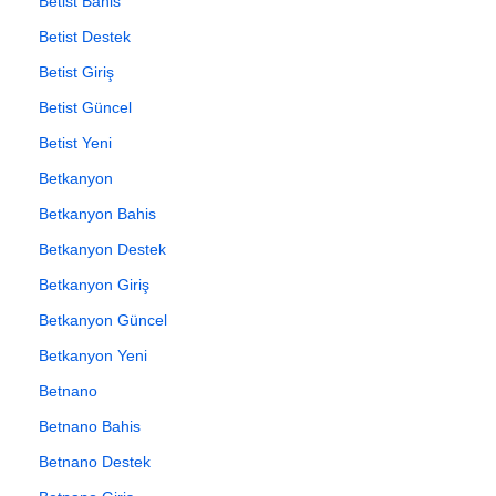
Betist Bahis
Betist Destek
Betist Giriş
Betist Güncel
Betist Yeni
Betkanyon
Betkanyon Bahis
Betkanyon Destek
Betkanyon Giriş
Betkanyon Güncel
Betkanyon Yeni
Betnano
Betnano Bahis
Betnano Destek