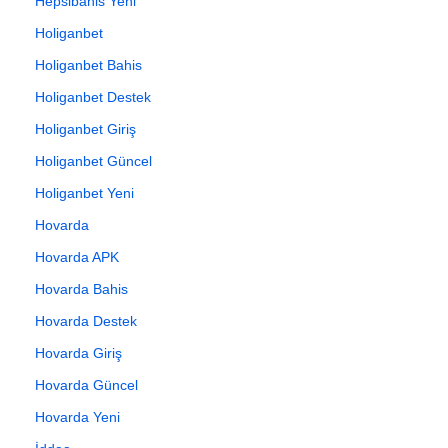
Hepsibahis Yeni
Holiganbet
Holiganbet Bahis
Holiganbet Destek
Holiganbet Giriş
Holiganbet Güncel
Holiganbet Yeni
Hovarda
Hovarda APK
Hovarda Bahis
Hovarda Destek
Hovarda Giriş
Hovarda Güncel
Hovarda Yeni