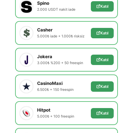
Spino
Katıl
2.000 USDT nakit iade
Casher
Katıl
5.000₺ iade + 1.000₺ risksiz
Jokera
Katıl
3.000₺ %200 + 50 freespin
CasinoMaxi
Katıl
6.500₺ + 150 freespin
Hitpot
Katıl
5.000₺ + 100 freespin