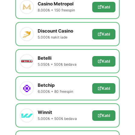
Casino Metropol
Katıl
8.000₺ + 150 freespin
Discount Casino
Katıl
5.000₺ nakit iade
Betelli
Katıl
5.050₺ + 500₺ bedava
Betchip
Katıl
6.000₺ + 80 freespin
Winnit
Katıl
5.000₺ + 500₺ bedava