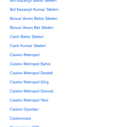
Bol Kazançlı Bahis Siteleri
Bol Kazançlı Kumar Siteleri
Bonus Veren Bahis Siteleri
Bonus Veren Bet Siteleri
Canlı Bahis Siteleri
Canlı Kumar Siteleri
Casino Metropol
Casino Metropol Bahis
Casino Metropol Destek
Casino Metropol Giriş
Casino Metropol Güncel
Casino Metropol Yeni
Casino Oyunları
Casinomaxi