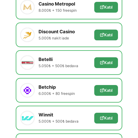
Casino Metropol
Katıl
8.000₺ + 150 freespin
Discount Casino
Katıl
5.000₺ nakit iade
Betelli
Katıl
5.050₺ + 500₺ bedava
Betchip
Katıl
6.000₺ + 80 freespin
Winnit
Katıl
5.000₺ + 500₺ bedava