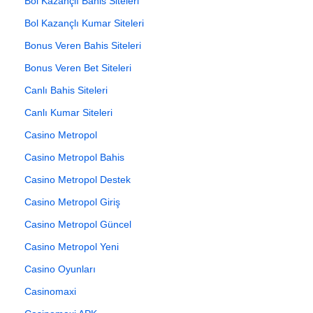
Bol Kazançlı Bahis Siteleri
Bol Kazançlı Kumar Siteleri
Bonus Veren Bahis Siteleri
Bonus Veren Bet Siteleri
Canlı Bahis Siteleri
Canlı Kumar Siteleri
Casino Metropol
Casino Metropol Bahis
Casino Metropol Destek
Casino Metropol Giriş
Casino Metropol Güncel
Casino Metropol Yeni
Casino Oyunları
Casinomaxi