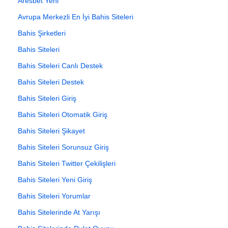
Aresbet Yeni
Avrupa Merkezli En İyi Bahis Siteleri
Bahis Şirketleri
Bahis Siteleri
Bahis Siteleri Canlı Destek
Bahis Siteleri Destek
Bahis Siteleri Giriş
Bahis Siteleri Otomatik Giriş
Bahis Siteleri Şikayet
Bahis Siteleri Sorunsuz Giriş
Bahis Siteleri Twitter Çekilişleri
Bahis Siteleri Yeni Giriş
Bahis Siteleri Yorumlar
Bahis Sitelerinde At Yarışı