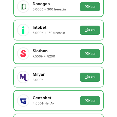
Davegas
Katıl
5.000₺ + 300 freespin
Intobet
Katıl
5.000₺ + 150 freespin
Slotbon
Katıl
7.500₺ + %200
Milyar
Katıl
8.000₺
Genzobet
Katıl
4.000₺ Her Ay