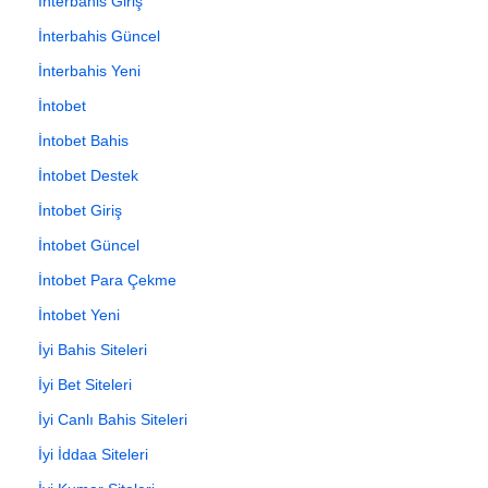
İnterbahis Giriş
İnterbahis Güncel
İnterbahis Yeni
İntobet
İntobet Bahis
İntobet Destek
İntobet Giriş
İntobet Güncel
İntobet Para Çekme
İntobet Yeni
İyi Bahis Siteleri
İyi Bet Siteleri
İyi Canlı Bahis Siteleri
İyi İddaa Siteleri