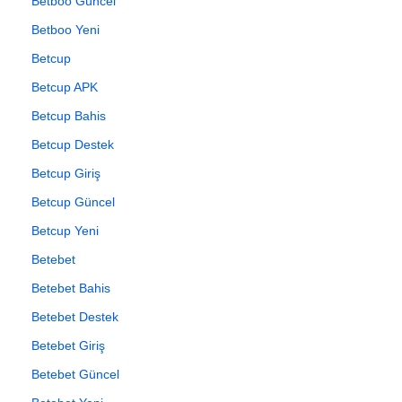
Betboo Güncel
Betboo Yeni
Betcup
Betcup APK
Betcup Bahis
Betcup Destek
Betcup Giriş
Betcup Güncel
Betcup Yeni
Betebet
Betebet Bahis
Betebet Destek
Betebet Giriş
Betebet Güncel