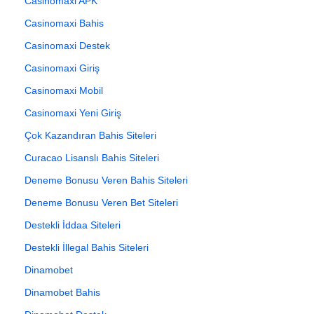
Casinomaxi APK
Casinomaxi Bahis
Casinomaxi Destek
Casinomaxi Giriş
Casinomaxi Mobil
Casinomaxi Yeni Giriş
Çok Kazandıran Bahis Siteleri
Curacao Lisanslı Bahis Siteleri
Deneme Bonusu Veren Bahis Siteleri
Deneme Bonusu Veren Bet Siteleri
Destekli İddaa Siteleri
Destekli İllegal Bahis Siteleri
Dinamobet
Dinamobet Bahis