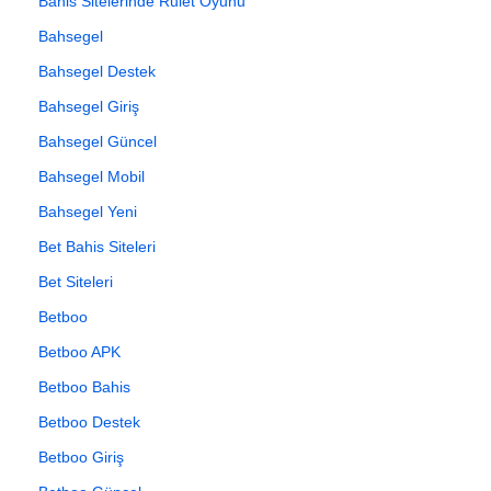
Bahis Sitelerinde Rulet Oyunu
Bahsegel
Bahsegel Destek
Bahsegel Giriş
Bahsegel Güncel
Bahsegel Mobil
Bahsegel Yeni
Bet Bahis Siteleri
Bet Siteleri
Betboo
Betboo APK
Betboo Bahis
Betboo Destek
Betboo Giriş