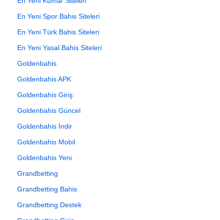
En Yeni Kumar Siteleri
En Yeni Spor Bahis Siteleri
En Yeni Türk Bahis Siteleri
En Yeni Yasal Bahis Siteleri
Goldenbahis
Goldenbahis APK
Goldenbahis Giriş
Goldenbahis Güncel
Goldenbahis İndir
Goldenbahis Mobil
Goldenbahis Yeni
Grandbetting
Grandbetting Bahis
Grandbetting Destek