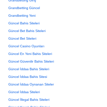
Grandbetting Giriş
Grandbetting Güncel
Grandbetting Yeni
Güncel Bahis Siteleri
Güncel Bet Bahis Siteleri
Güncel Bet Siteleri
Güncel Casino Oyunları
Güncel En Yeni Bahis Siteleri
Güncel Güvenilir Bahis Siteleri
Güncel İddaa Bahis Siteleri
Güncel İddaa Bahis Sitesi
Güncel İddaa Oynanan Siteler
Güncel İddaa Siteleri
Güncel İllegal Bahis Siteleri