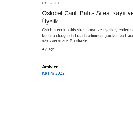
OSLOBET
Oslobet Canlı Bahis Sitesi Kayıt v
Üyelik
Oslobet canlı bahis sitesi kayıt ve üyelik işlemleri 
konusu olduğunda burada bilinmesi gereken belli ad
söz konusudur. Bu sitenin…
4 yıl ago
Arşivler
Kasım 2022