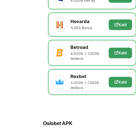
4.000₺ Her Ay
Hovarda
Katıl
%300 Bonus
Betroad
Katıl
4.000₺ + 1.000₺
bedava
Rexbet
Katıl
3.000₺ + 1.500₺
bedava
Oslobet APK