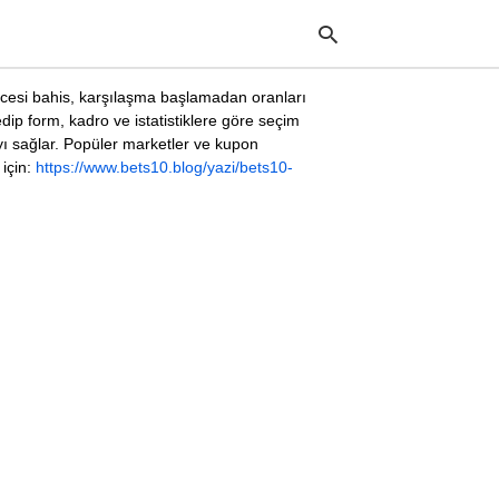
esi bahis, karşılaşma başlamadan oranları
edip form, kadro ve istatistiklere göre seçim
 sağlar. Popüler marketler ve kupon
 için:
https://www.bets10.blog/yazi/bets10-
Typ
your
sea
que
and
hit
ente