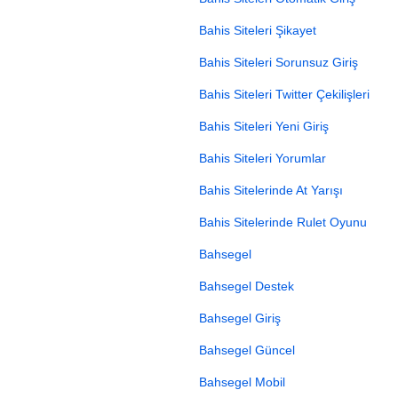
Bahis Siteleri Şikayet
Bahis Siteleri Sorunsuz Giriş
Bahis Siteleri Twitter Çekilişleri
Bahis Siteleri Yeni Giriş
Bahis Siteleri Yorumlar
Bahis Sitelerinde At Yarışı
Bahis Sitelerinde Rulet Oyunu
Bahsegel
Bahsegel Destek
Bahsegel Giriş
Bahsegel Güncel
Bahsegel Mobil