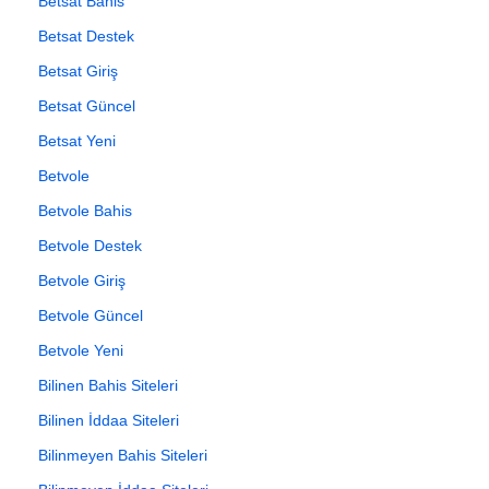
Betsat Bahis
Betsat Destek
Betsat Giriş
Betsat Güncel
Betsat Yeni
Betvole
Betvole Bahis
Betvole Destek
Betvole Giriş
Betvole Güncel
Betvole Yeni
Bilinen Bahis Siteleri
Bilinen İddaa Siteleri
Bilinmeyen Bahis Siteleri