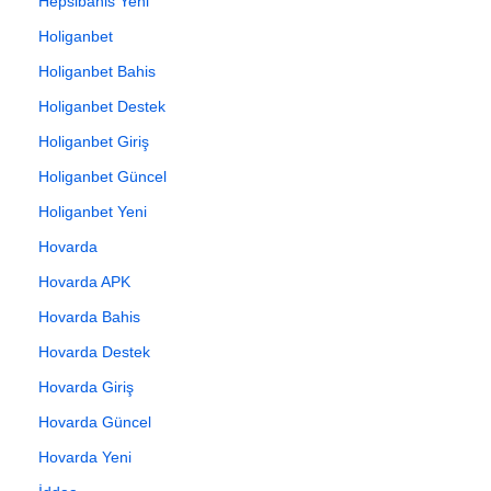
Hepsibahis Yeni
Holiganbet
Holiganbet Bahis
Holiganbet Destek
Holiganbet Giriş
Holiganbet Güncel
Holiganbet Yeni
Hovarda
Hovarda APK
Hovarda Bahis
Hovarda Destek
Hovarda Giriş
Hovarda Güncel
Hovarda Yeni