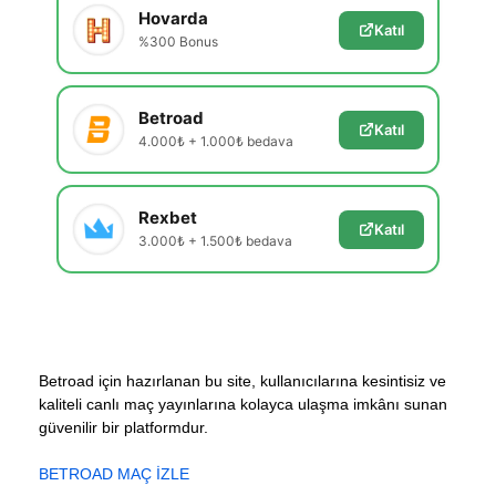
Hovarda
Katıl
%300 Bonus
Betroad
Katıl
4.000₺ + 1.000₺ bedava
Rexbet
Katıl
3.000₺ + 1.500₺ bedava
Betroad için hazırlanan bu site, kullanıcılarına kesintisiz ve
kaliteli canlı maç yayınlarına kolayca ulaşma imkânı sunan
güvenilir bir platformdur.
BETROAD MAÇ İZLE