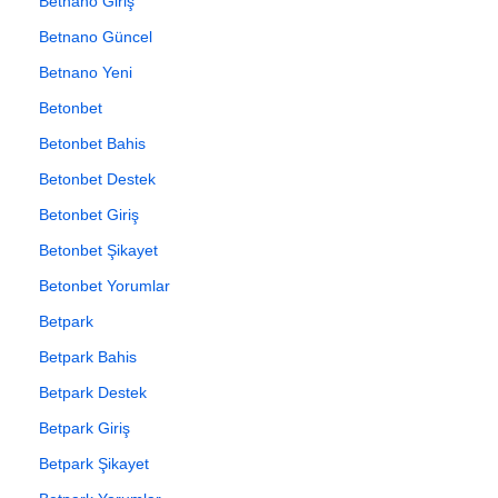
Betnano Giriş
Betnano Güncel
Betnano Yeni
Betonbet
Betonbet Bahis
Betonbet Destek
Betonbet Giriş
Betonbet Şikayet
Betonbet Yorumlar
Betpark
Betpark Bahis
Betpark Destek
Betpark Giriş
Betpark Şikayet