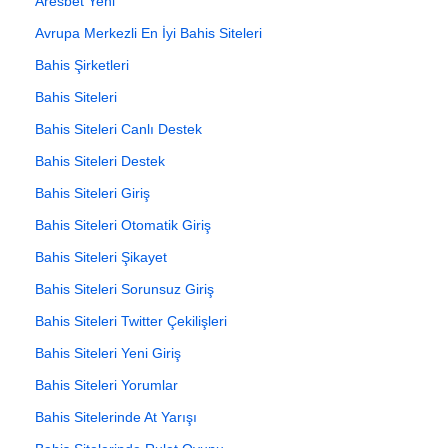
Aresbet Yeni
Avrupa Merkezli En İyi Bahis Siteleri
Bahis Şirketleri
Bahis Siteleri
Bahis Siteleri Canlı Destek
Bahis Siteleri Destek
Bahis Siteleri Giriş
Bahis Siteleri Otomatik Giriş
Bahis Siteleri Şikayet
Bahis Siteleri Sorunsuz Giriş
Bahis Siteleri Twitter Çekilişleri
Bahis Siteleri Yeni Giriş
Bahis Siteleri Yorumlar
Bahis Sitelerinde At Yarışı