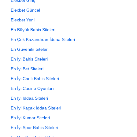
Elexbet Giriş
Elexbet Güncel
Elexbet Yeni
En Büyük Bahis Siteleri
En Çok Kazandıran İddaa Siteleri
En Güvenilir Siteler
En İyi Bahis Siteleri
En İyi Bet Siteleri
En İyi Canlı Bahis Siteleri
En İyi Casino Oyunları
En İyi İddaa Siteleri
En İyi Kaçak İddaa Siteleri
En İyi Kumar Siteleri
En İyi Spor Bahis Siteleri