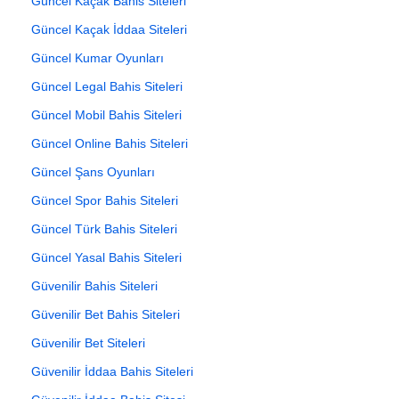
Güncel Kaçak Bahis Siteleri
Güncel Kaçak İddaa Siteleri
Güncel Kumar Oyunları
Güncel Legal Bahis Siteleri
Güncel Mobil Bahis Siteleri
Güncel Online Bahis Siteleri
Güncel Şans Oyunları
Güncel Spor Bahis Siteleri
Güncel Türk Bahis Siteleri
Güncel Yasal Bahis Siteleri
Güvenilir Bahis Siteleri
Güvenilir Bet Bahis Siteleri
Güvenilir Bet Siteleri
Güvenilir İddaa Bahis Siteleri