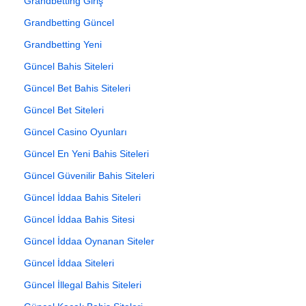
Grandbetting Giriş
Grandbetting Güncel
Grandbetting Yeni
Güncel Bahis Siteleri
Güncel Bet Bahis Siteleri
Güncel Bet Siteleri
Güncel Casino Oyunları
Güncel En Yeni Bahis Siteleri
Güncel Güvenilir Bahis Siteleri
Güncel İddaa Bahis Siteleri
Güncel İddaa Bahis Sitesi
Güncel İddaa Oynanan Siteler
Güncel İddaa Siteleri
Güncel İllegal Bahis Siteleri