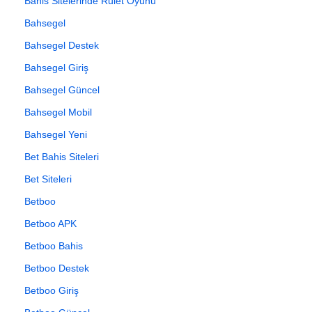
Bahis Sitelerinde Rulet Oyunu
Bahsegel
Bahsegel Destek
Bahsegel Giriş
Bahsegel Güncel
Bahsegel Mobil
Bahsegel Yeni
Bet Bahis Siteleri
Bet Siteleri
Betboo
Betboo APK
Betboo Bahis
Betboo Destek
Betboo Giriş