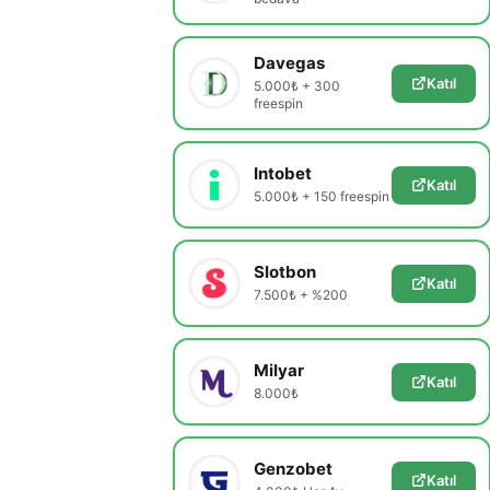
Davegas
Katıl
5.000₺ + 300
freespin
Intobet
Katıl
5.000₺ + 150 freespin
Slotbon
Katıl
7.500₺ + %200
Milyar
Katıl
8.000₺
Genzobet
Katıl