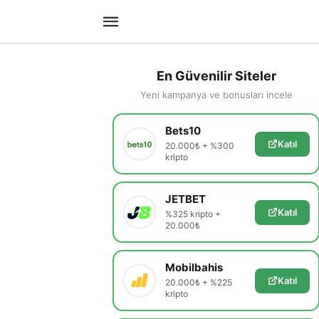
En Güvenilir Siteler
Yeni kampanya ve bonusları incele
Bets10
Katıl
20.000₺ + %300
kripto
JETBET
Katıl
%325 kripto +
20.000₺
Mobilbahis
Katıl
20.000₺ + %225
kripto