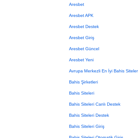
Aresbet
Aresbet APK
Aresbet Destek
Aresbet Giriş
Aresbet Güncel
Aresbet Yeni
Avrupa Merkezli En İyi Bahis Siteler
Bahis Şirketleri
Bahis Siteleri
Bahis Siteleri Canlı Destek
Bahis Siteleri Destek
Bahis Siteleri Giriş
Bahis Siteleri Otomatik Giriş