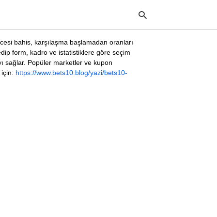
esi bahis, karşılaşma başlamadan oranları
edip form, kadro ve istatistiklere göre seçim
 sağlar. Popüler marketler ve kupon
 için:
https://www.bets10.blog/yazi/bets10-
Typ
your
sea
que
and
hit
ente