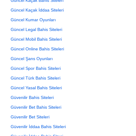
Güncel Kaçak Bahis Siteleri
Güncel Kaçak İddaa Siteleri
Güncel Kumar Oyunları
Güncel Legal Bahis Siteleri
Güncel Mobil Bahis Siteleri
Güncel Online Bahis Siteleri
Güncel Şans Oyunları
Güncel Spor Bahis Siteleri
Güncel Türk Bahis Siteleri
Güncel Yasal Bahis Siteleri
Güvenilir Bahis Siteleri
Güvenilir Bet Bahis Siteleri
Güvenilir Bet Siteleri
Güvenilir İddaa Bahis Siteleri