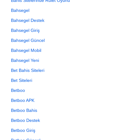
Bahis Sitelerinde Rulet Oyunu
Bahsegel
Bahsegel Destek
Bahsegel Giriş
Bahsegel Güncel
Bahsegel Mobil
Bahsegel Yeni
Bet Bahis Siteleri
Bet Siteleri
Betboo
Betboo APK
Betboo Bahis
Betboo Destek
Betboo Giriş