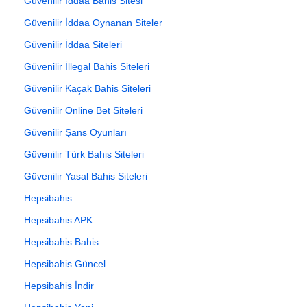
Güvenilir İddaa Bahis Sitesi
Güvenilir İddaa Oynanan Siteler
Güvenilir İddaa Siteleri
Güvenilir İllegal Bahis Siteleri
Güvenilir Kaçak Bahis Siteleri
Güvenilir Online Bet Siteleri
Güvenilir Şans Oyunları
Güvenilir Türk Bahis Siteleri
Güvenilir Yasal Bahis Siteleri
Hepsibahis
Hepsibahis APK
Hepsibahis Bahis
Hepsibahis Güncel
Hepsibahis İndir