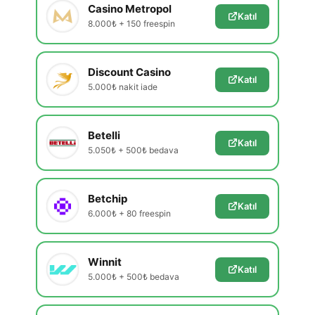
Casino Metropol
Katıl
8.000₺ + 150 freespin
Discount Casino
Katıl
5.000₺ nakit iade
Betelli
Katıl
5.050₺ + 500₺ bedava
Betchip
Katıl
6.000₺ + 80 freespin
Winnit
Katıl
5.000₺ + 500₺ bedava