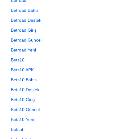
Betroad
Betroad Bahis
Betroad Destek
Betroad Giriş
Betroad Güncel
Betroad Yeni
Bets10
Bets10 APK
Bets10 Bahis
Bets10 Destek
Bets10 Giriş
Bets10 Güncel
Bets10 Yeni
Betsat