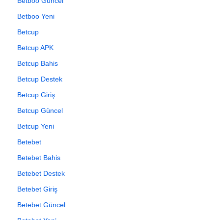
Betboo Güncel
Betboo Yeni
Betcup
Betcup APK
Betcup Bahis
Betcup Destek
Betcup Giriş
Betcup Güncel
Betcup Yeni
Betebet
Betebet Bahis
Betebet Destek
Betebet Giriş
Betebet Güncel