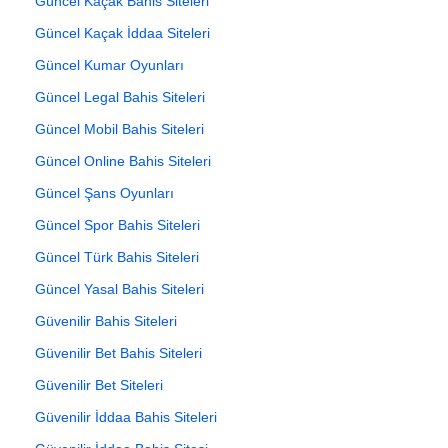
Güncel Kaçak Bahis Siteleri
Güncel Kaçak İddaa Siteleri
Güncel Kumar Oyunları
Güncel Legal Bahis Siteleri
Güncel Mobil Bahis Siteleri
Güncel Online Bahis Siteleri
Güncel Şans Oyunları
Güncel Spor Bahis Siteleri
Güncel Türk Bahis Siteleri
Güncel Yasal Bahis Siteleri
Güvenilir Bahis Siteleri
Güvenilir Bet Bahis Siteleri
Güvenilir Bet Siteleri
Güvenilir İddaa Bahis Siteleri