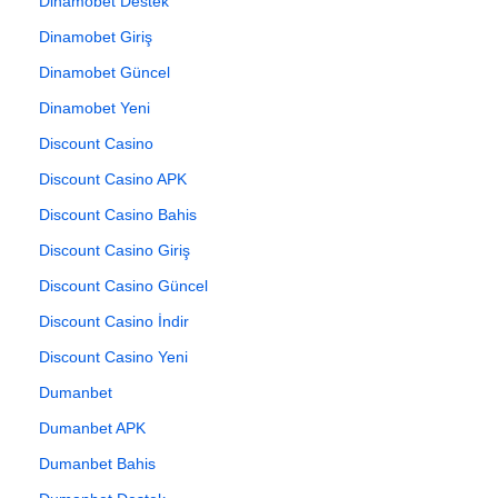
Dinamobet Destek
Dinamobet Giriş
Dinamobet Güncel
Dinamobet Yeni
Discount Casino
Discount Casino APK
Discount Casino Bahis
Discount Casino Giriş
Discount Casino Güncel
Discount Casino İndir
Discount Casino Yeni
Dumanbet
Dumanbet APK
Dumanbet Bahis