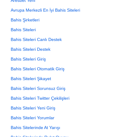
Aresbet Yeni
Avrupa Merkezli En İyi Bahis Siteleri
Bahis Şirketleri
Bahis Siteleri
Bahis Siteleri Canlı Destek
Bahis Siteleri Destek
Bahis Siteleri Giriş
Bahis Siteleri Otomatik Giriş
Bahis Siteleri Şikayet
Bahis Siteleri Sorunsuz Giriş
Bahis Siteleri Twitter Çekilişleri
Bahis Siteleri Yeni Giriş
Bahis Siteleri Yorumlar
Bahis Sitelerinde At Yarışı