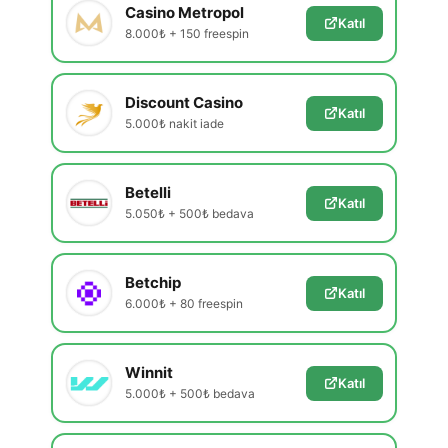
Casino Metropol
Katıl
8.000₺ + 150 freespin
Discount Casino
Katıl
5.000₺ nakit iade
Betelli
Katıl
5.050₺ + 500₺ bedava
Betchip
Katıl
6.000₺ + 80 freespin
Winnit
Katıl
5.000₺ + 500₺ bedava