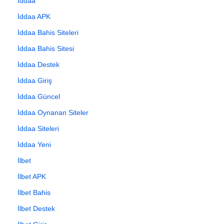
İddaa
İddaa APK
İddaa Bahis Siteleri
İddaa Bahis Sitesi
İddaa Destek
İddaa Giriş
İddaa Güncel
İddaa Oynanan Siteler
İddaa Siteleri
İddaa Yeni
İlbet
İlbet APK
İlbet Bahis
İlbet Destek