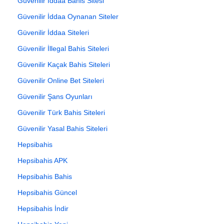
Güvenilir İddaa Bahis Sitesi
Güvenilir İddaa Oynanan Siteler
Güvenilir İddaa Siteleri
Güvenilir İllegal Bahis Siteleri
Güvenilir Kaçak Bahis Siteleri
Güvenilir Online Bet Siteleri
Güvenilir Şans Oyunları
Güvenilir Türk Bahis Siteleri
Güvenilir Yasal Bahis Siteleri
Hepsibahis
Hepsibahis APK
Hepsibahis Bahis
Hepsibahis Güncel
Hepsibahis İndir