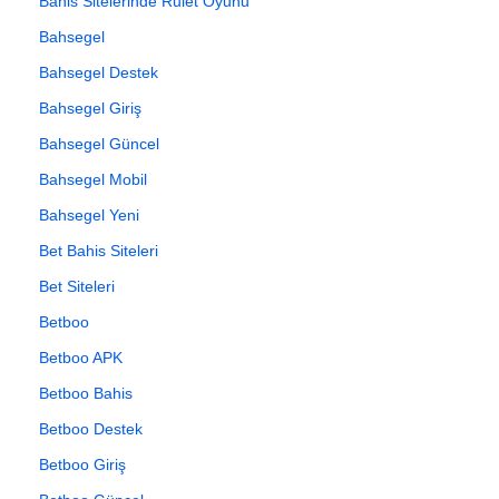
Bahis Sitelerinde Rulet Oyunu
Bahsegel
Bahsegel Destek
Bahsegel Giriş
Bahsegel Güncel
Bahsegel Mobil
Bahsegel Yeni
Bet Bahis Siteleri
Bet Siteleri
Betboo
Betboo APK
Betboo Bahis
Betboo Destek
Betboo Giriş