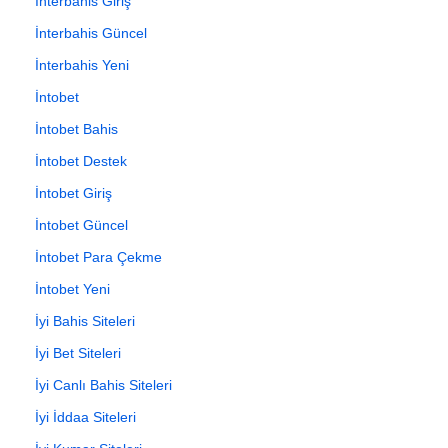
İnterbahis Giriş
İnterbahis Güncel
İnterbahis Yeni
İntobet
İntobet Bahis
İntobet Destek
İntobet Giriş
İntobet Güncel
İntobet Para Çekme
İntobet Yeni
İyi Bahis Siteleri
İyi Bet Siteleri
İyi Canlı Bahis Siteleri
İyi İddaa Siteleri