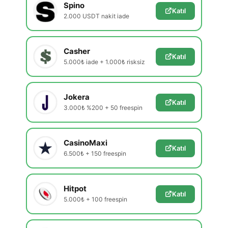
Spino
Katıl
2.000 USDT nakit iade
Casher
Katıl
5.000₺ iade + 1.000₺ risksiz
Jokera
Katıl
3.000₺ %200 + 50 freespin
CasinoMaxi
Katıl
6.500₺ + 150 freespin
Hitpot
Katıl
5.000₺ + 100 freespin