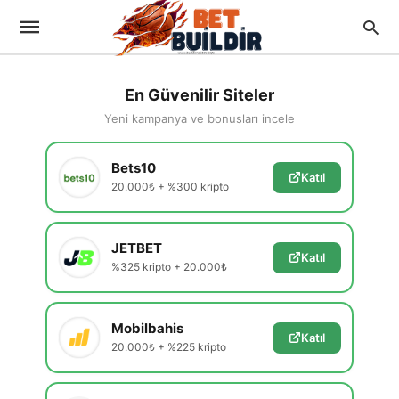
En Güvenilir Siteler
Yeni kampanya ve bonusları incele
Bets10
Katıl
20.000₺ + %300 kripto
JETBET
Katıl
%325 kripto + 20.000₺
Mobilbahis
Katıl
20.000₺ + %225 kripto