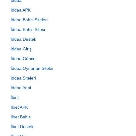
İddaa
İddaa APK
İddaa Bahis Siteleri
İddaa Bahis Sitesi
İddaa Destek
İddaa Giriş
İddaa Güncel
İddaa Oynanan Siteler
İddaa Siteleri
İddaa Yeni
İlbet
İlbet APK
İlbet Bahis
İlbet Destek