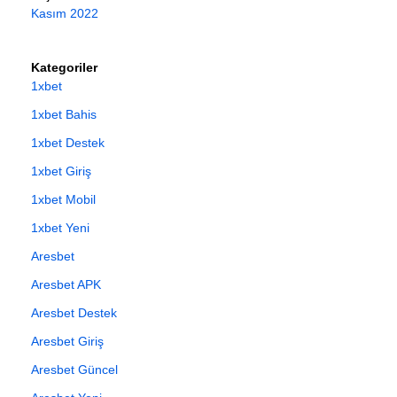
Kasım 2022
Kategoriler
1xbet
1xbet Bahis
1xbet Destek
1xbet Giriş
1xbet Mobil
1xbet Yeni
Aresbet
Aresbet APK
Aresbet Destek
Aresbet Giriş
Aresbet Güncel