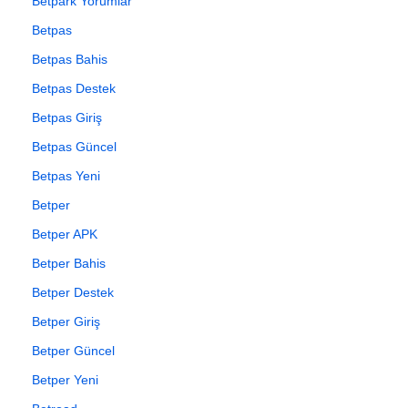
Betpark Yorumlar
Betpas
Betpas Bahis
Betpas Destek
Betpas Giriş
Betpas Güncel
Betpas Yeni
Betper
Betper APK
Betper Bahis
Betper Destek
Betper Giriş
Betper Güncel
Betper Yeni