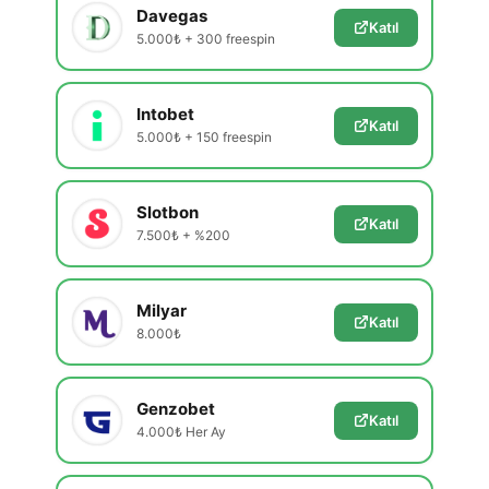
Davegas
Katıl
5.000₺ + 300 freespin
Intobet
Katıl
5.000₺ + 150 freespin
Slotbon
Katıl
7.500₺ + %200
Milyar
Katıl
8.000₺
Genzobet
Katıl
4.000₺ Her Ay