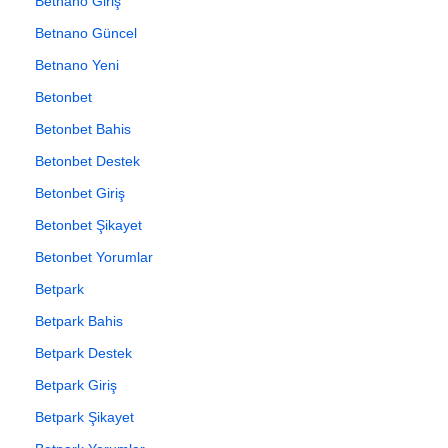
Betnano Giriş
Betnano Güncel
Betnano Yeni
Betonbet
Betonbet Bahis
Betonbet Destek
Betonbet Giriş
Betonbet Şikayet
Betonbet Yorumlar
Betpark
Betpark Bahis
Betpark Destek
Betpark Giriş
Betpark Şikayet